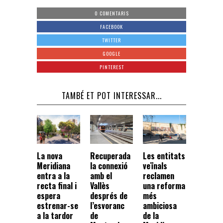
0 COMENTARIS
FACEBOOK
TWITTER
GOOGLE
PINTEREST
TAMBÉ ET POT INTERESSAR...
La nova
Recuperada
Les entitats
Meridiana
la connexió
veïnals
entra a la
amb el
reclamen
recta final i
Vallès
una reforma
espera
després de
més
estrenar-se
l’esvoranc
ambiciosa
a la tardor
de
de la