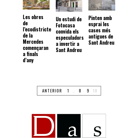
Les obres
Pinten amb
Un estudi de
de
esprai les
Fotocasa
l’ecodistricte
cases més
convida els
de la
antigues de
especuladors
Mercedes
Sant Andreu
a invertir a
començaran
Sant Andreu
a finals
d’any
ANTERIOR
1
…
8
9
10