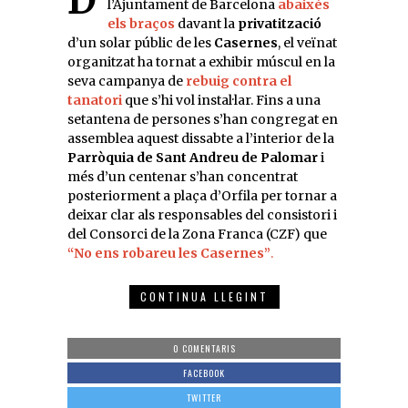
Després que el Govern de
l’Ajuntament de Barcelona
abaixés
els braços
davant la
privatització
d’un solar públic de les
Casernes
, el veïnat
organitzat ha tornat a exhibir múscul en la
seva campanya de
rebuig contra el
tanatori
que s’hi vol instal·lar. Fins a una
setantena de persones s’han congregat en
assemblea aquest dissabte a l’interior de la
Parròquia de Sant Andreu de Palomar
i
més d’un centenar s’han concentrat
posteriorment a plaça d’Orfila per tornar a
deixar clar als responsables del consistori i
del Consorci de la Zona Franca (CZF) que
“No ens robareu les Casernes”
.
CONTINUA LLEGINT
0 COMENTARIS
FACEBOOK
TWITTER