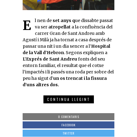
El nen de
set anys q
ue dissabte passat
va ser
atropellat
a la confluència del
carrer Gran de Sant Andreu amb
Agustí i Milà ja ha tornat a casa després de
passar una nit i un dia sencer a l’
Hospital
de la Vall d’Hebron
. Segons expliquen a
L’Exprés de Sant Andreu
fonts del seu
entorn familiar, el resultat que el cotxe
l’impactés i li passés una roda per sobre del
peu ha sigut d’
un os trencat i la fissura
d’uns altres dos.
CONTINUA LLEGINT
0 COMENTARIS
FACEBOOK
TWITTER