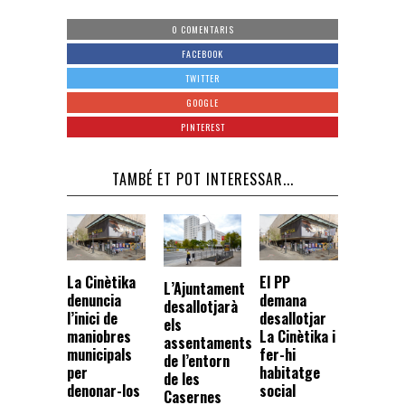
0 COMENTARIS
FACEBOOK
TWITTER
GOOGLE
PINTEREST
TAMBÉ ET POT INTERESSAR...
La Cinètika
El PP
L’Ajuntament
denuncia
demana
desallotjarà
l’inici de
desallotjar
els
maniobres
La Cinètika i
assentaments
municipals
fer-hi
de l’entorn
per
habitatge
de les
denonar-los
social
Casernes