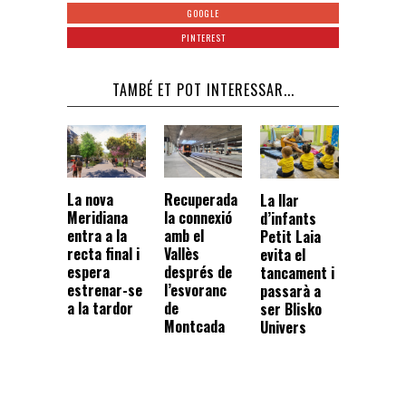
GOOGLE
PINTEREST
TAMBÉ ET POT INTERESSAR...
La nova
Recuperada
La llar
Meridiana
la connexió
d’infants
entra a la
amb el
Petit Laia
recta final i
Vallès
evita el
espera
després de
tancament i
estrenar-se
l’esvoranc
passarà a
a la tardor
de
ser Blisko
Montcada
Univers