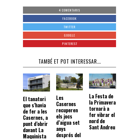
4 COMENTARIS
FACEBOOK
TWITTER
GOOGLE
PINTEREST
TAMBÉ ET POT INTERESSAR...
La Festa de
Les
El tanatori
la Primavera
Casernes
que s’havia
tornarà a
recuperen
de fer a les
fer vibrar el
els jocs
Casernes, a
nord de
d’aigua set
punt d’obrir
Sant Andreu
anys
davant La
després del
Maquinista