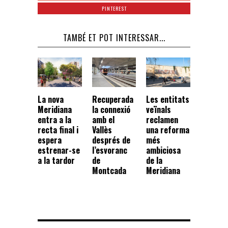
PINTEREST
TAMBÉ ET POT INTERESSAR...
La nova
Recuperada
Les entitats
Meridiana
la connexió
veïnals
entra a la
amb el
reclamen
recta final i
Vallès
una reforma
espera
després de
més
estrenar-se
l’esvoranc
ambiciosa
a la tardor
de
de la
Montcada
Meridiana