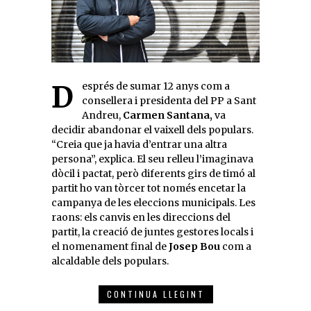
Després de sumar 12 anys com a
consellera i presidenta del PP a Sant
Andreu,
Carmen Santana,
va
decidir abandonar el vaixell dels populars.
“Creia que ja havia d’entrar una altra
persona”, explica. El seu relleu l’imaginava
dòcil i pactat, però diferents girs de timó al
partit ho van tòrcer tot només encetar la
campanya de les eleccions municipals. Les
raons: els canvis en les direccions del
partit, la creació de juntes gestores locals i
el nomenament final de
Josep Bou
com a
alcaldable dels populars.
CONTINUA LLEGINT