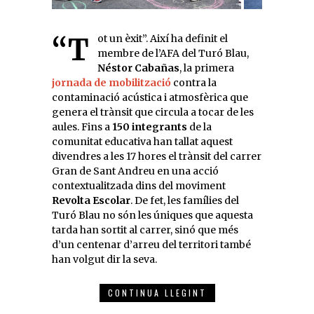
“Tot un èxit”. Així ha definit el
membre de l’AFA del Turó Blau,
Néstor Cabañas
, la primera
jornada de mobilització
contra la
contaminació acústica i atmosfèrica que
genera el trànsit que circula a tocar de les
aules. Fins a
150 integrants
de la
comunitat educativa han tallat aquest
divendres a les 17 hores el trànsit del carrer
Gran de Sant Andreu en una acció
contextualitzada dins del moviment
Revolta Escolar
. De fet, les famílies del
Turó Blau no són les úniques que aquesta
tarda han sortit al carrer, sinó que més
d’un centenar d’arreu del territori també
han volgut dir la seva.
CONTINUA LLEGINT