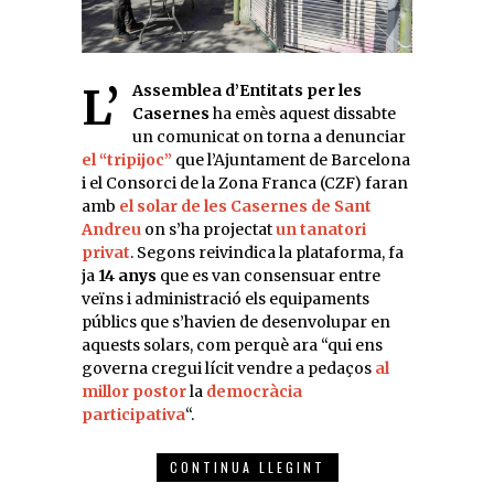
L’
Assemblea d’Entitats per les
Casernes
ha emès aquest dissabte
un comunicat on torna a denunciar
el “tripijoc”
que l’Ajuntament de Barcelona
i el Consorci de la Zona Franca (CZF) faran
amb
el solar de les Casernes de Sant
Andreu
on s’ha projectat
un tanatori
privat
. Segons reivindica la plataforma, fa
ja
14 anys
que es van consensuar entre
veïns i administració els equipaments
públics que s’havien de desenvolupar en
aquests solars, com perquè ara “qui ens
governa cregui lícit vendre a pedaços
al
millor postor
la
democràcia
participativa
“.
CONTINUA LLEGINT