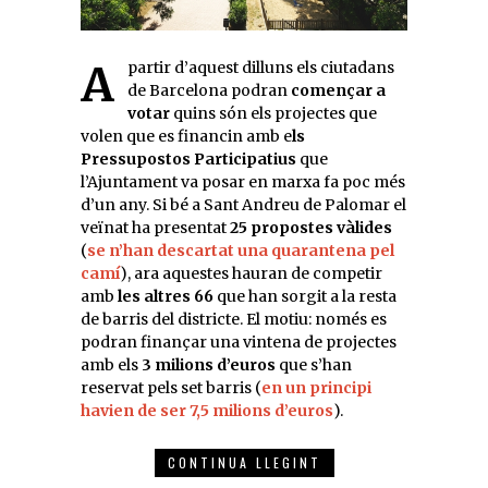
A partir d’aquest dilluns els ciutadans
de Barcelona podran
començar a
votar
quins són els projectes que
volen que es financin amb e
ls
Pressupostos Participatius
que
l’Ajuntament va posar en marxa fa poc més
d’un any. Si bé a Sant Andreu de Palomar el
veïnat ha presentat
25 propostes vàlides
(
se n’han descartat una quarantena pel
camí
), ara aquestes hauran de competir
amb
les altres 66
que han sorgit a la resta
de barris del districte. El motiu: només es
podran finançar una vintena de projectes
amb els
3 milions d’euros
que s’han
reservat pels set barris (
en un principi
havien de ser 7,5 milions d’euros
).
CONTINUA LLEGINT