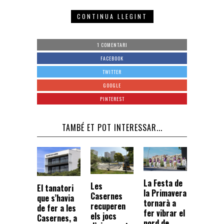
CONTINUA LLEGINT
1 COMENTARI
FACEBOOK
TWITTER
GOOGLE
PINTEREST
TAMBÉ ET POT INTERESSAR...
La Festa de
Les
El tanatori
la Primavera
Casernes
que s’havia
tornarà a
recuperen
de fer a les
fer vibrar el
els jocs
Casernes, a
nord de