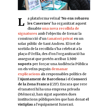
La plataforma veïnal
‘No ens robareu
les Casernes’
ha organitzat aquest
dissabte
una nova recollida de
signatures
amb l’objectiu de frenar la
construcció d’un
tanatori privat
en un
solar públic de Sant Andreu. El tret de
sortida de la recollida s’ha celebrat a la
plaça d’Orfila, des d’on l’organització ha
assegurat que pretén arribar
1.500
suports
per forçar una Audiència Pública
on els veïns puguin
demanar
explicacions
als responsables polítics de
l’
Ajuntament de Barcelona
i el
Consorci
de la Zona Franca
(CZF). Encara que rere
el tanatori hi ha una empresa privada
(Mémora), han sigut aquestes dues
institucions públiques les que han donat
el
vistiplau
a l’equipament funerari.