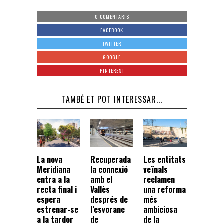
0 COMENTARIS
FACEBOOK
TWITTER
GOOGLE
PINTEREST
TAMBÉ ET POT INTERESSAR...
La nova
Recuperada
Les entitats
Meridiana
la connexió
veïnals
entra a la
amb el
reclamen
recta final i
Vallès
una reforma
espera
després de
més
estrenar-se
l’esvoranc
ambiciosa
a la tardor
de
de la