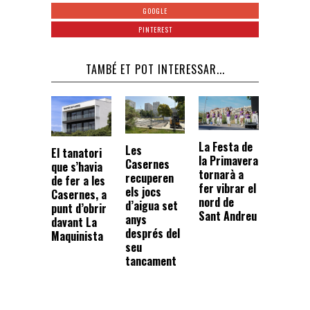
GOOGLE
PINTEREST
TAMBÉ ET POT INTERESSAR...
La Festa de
Les
El tanatori
la Primavera
Casernes
que s’havia
tornarà a
recuperen
de fer a les
fer vibrar el
els jocs
Casernes, a
nord de
d’aigua set
punt d’obrir
Sant Andreu
anys
davant La
després del
Maquinista
seu
tancament