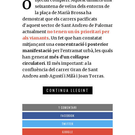
Objectiu complert. Aquest dimarts una
seixantena de veïns dels entorns de
la plaça de Marià Brossa ha
demostrat que els carrers pacificats
d’aquest sector de Sant Andreu de Palomar
actualment
no tenen un ús prioritari per
als vianants
.
Un fet que han constatat
mitjançant una
concentració i posterior
manifestació
per l’entramat urbà, les quals
han generat
més d’un col·lapse
circulatori
. El més important: a la
confluència del carrer Gran de Sant
Andreu amb Agustí i Milà i Joan
Torras
.
CONTINUA LLEGINT
1 COMENTARI
FACEBOOK
TWITTER
GOOGLE