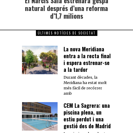
El Narcís Sala estrenarà gespa
natural després d’una reforma
d’1,7 milions
ÚLTIMES NOTÍCIES DE SOCIETAT
La nova Meridiana
entra a la recta final
i espera estrenar-se
a la tardor
Durant dècades, la
Meridiana ha estat molt
més fàcil de recórrer
amb
CEM La Sagrera: una
piscina plena, un
estiu perdut i una
gestió des de Madrid