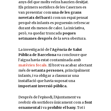
anys del que molts veïns haurien desitjat.
Els primers sortidors de les Casernes es
van presentar com
una de les grans
novetats del barri
i com un espai pensat
perquè els infants es poguessin refrescar
durant els mesos de calor. La iniciativa,
però, va quedar truncada
poques
setmanes després
de la seva obertura.
La investigació de l’
Agència de Salut
Pública de Barcelona
va concloure que
l’aigua havia estat contaminada amb
matèries fecals.
El brot va acabar afectant
més de
setanta persones
, principalment
infants, i va obligar a clausurar una
instal·lació que havia suposat una
important inversió pública.
Després de l’episodi, l’Ajuntament va
reobrir els sortidors únicament com a
font
ornamental
i va
prohibir el bany.
Tot i