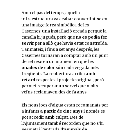
Amb el pas del temps, aquella
infraestructura va acabar convertint-se en
una imatge força simbòlica de les
Casernes: una instal·lació creada perquè la
canalla hi jugués, però que
no es podia fer
servir
per a allò que havia estat construïda.
Tanmateix, i fins a set anys després, les
Casernes tornaran a comptar amb un punt
de refresc en un moment en què les
onades de calor
són cada vegada més
freqüents. La reobertura arriba
amb
retard
respecte al projecte original, però
permet recuperar un servei que molts
veïns reclamaven des de fa anys.
Els nous jocs d’aigua estan recomanats per
a infants
a partir de cinc anys
i només es
pot accedir
amb calçat
. Des de
l’Ajuntament també recorden que no s’hi
permetrà l’entrada
d’animals de