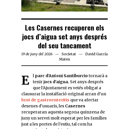
Les Casernes recuperen els
jocs d’aigua set anys després
del seu tancament
19 de juny del 2026
Societat
David García
Mateu
El
parc d’Antoni Santiburcio
tornarà a
tenir
jocs d’aigua.
Set anys després
que l’Ajuntament es veiés obligat a
clausurar la instal·lació original arran d’un
brot de gastroenteritis
que va afectar
desenes d’usuaris, les
Casernes
recuperaran aquesta segona quinzena de
juny un servei molt esperat per les famílies
just a les portes de l’estiu, tal com ha