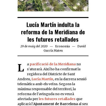
Lucía Martín indulta la
reforma de la Meridiana de
les futures retallades
29 de maig del 2020
Economia
David
García Mateu
La
pacificació de la Meridiana
no
s’aturarà. Així ho ha confirmat la
regidora del Districte de Sant
Andreu,
Lucía Martín
, en la darrera sessió
telemàtica amb els veïns. Segons la
màxima responsable del territori, la
reforma de l’avinguda no es veurà
afectada per
les futures retallades
que
aplicarà l’
Ajuntament de Barcelona
al seu