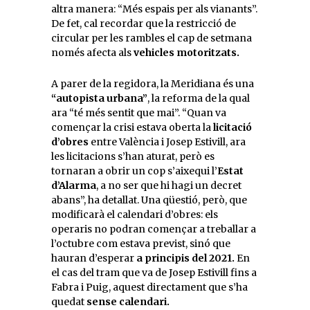
altra manera: “Més espais per als vianants”.
De fet, cal recordar que la restricció de
circular per les rambles el cap de setmana
només afecta als
vehicles motoritzats.
A parer de la regidora, la Meridiana és una
“autopista urbana”
, la reforma de la qual
ara “té més sentit que mai”. “Quan va
començar la crisi estava oberta la
licitació
d’obres
entre València i Josep Estivill, ara
les licitacions s’han aturat, però es
tornaran a obrir un cop s’aixequi l’
Estat
d’Alarma
, a no ser que hi hagi un decret
abans”, ha detallat. Una qüestió, però, que
modificarà el calendari d’obres: els
operaris no podran començar a treballar a
l’octubre com estava previst, sinó que
hauran d’esperar
a principis del 2021.
En
el cas del tram que va de Josep Estivill fins a
Fabra i Puig, aquest directament que s’ha
quedat
sense calendari.