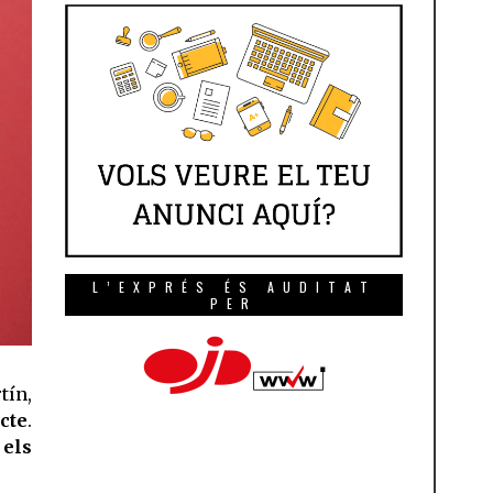
L’EXPRÉS ÉS AUDITAT
PER
tín,
te
.
els