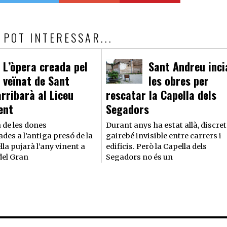
 POT INTERESSAR...
L’òpera creada pel
Sant Andreu inci
veïnat de Sant
les obres per
rribarà al Liceu
rescatar la Capella dels
ent
Segadors
 de les dones
Durant anys ha estat allà, discret
es a l’antiga presó de la
gairebé invisible entre carrers i
lla pujarà l’any vinent a
edificis. Però la Capella dels
del Gran
Segadors no és un