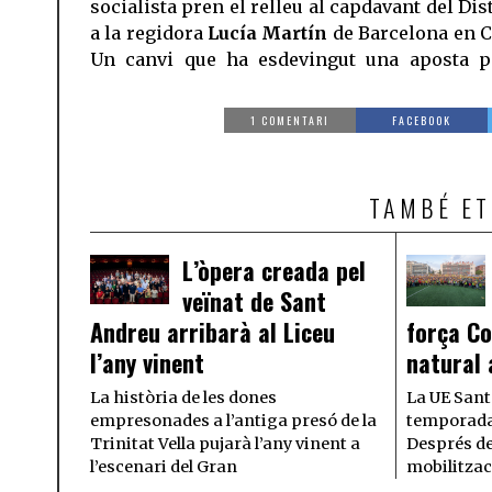
socialista pren el relleu al capdavant del Dis
a la regidora
Lucía Martín
de Barcelona en 
Un canvi que ha esdevingut una aposta p
1 COMENTARI
FACEBOOK
TAMBÉ ET
L’òpera creada pel
veïnat de Sant
Andreu arribarà al Liceu
força Co
l’any vinent
natural 
La història de les dones
La UE Sant
empresonades a l’antiga presó de la
temporada 
Trinitat Vella pujarà l’any vinent a
Després de 
l’escenari del Gran
mobilitzac