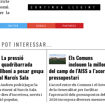
tricte
Comú.
CONTINUA LLEGINT
er la
TWITTER
GOOGLE
PINTEREST
 POT INTERESSAR...
La pressió
Els Comuns
quadribarrada
inclouen la millo
llboni a posar gespa
del camp de l’AISS a l’aco
al Narcís Sala
pressupostari
 Andreu podrà jugar la
L’acord entre els Comuns i el Gov
vinent al Narcís Sala.
de la Generalitat per facilitar
dies d’incertesa, nervis i
l’aprovació dels pressupostos de
ió popular,
2026 incorpora diverses mesure