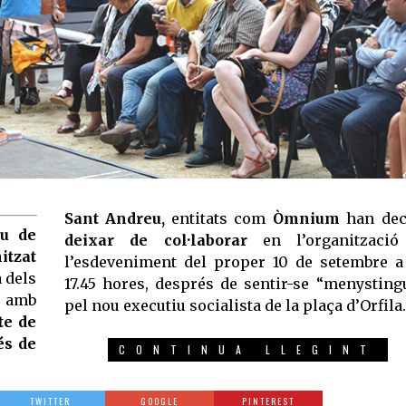
Sant Andreu,
entitats com
Òmnium
han dec
u de
deixar de col·laborar
en l’organització
itzat
l’esdeveniment del proper 10 de setembre a
a dels
17.45 hores, després de sentir-se “menysting
amb
pel nou executiu socialista de la plaça d’Orfila.
te de
és de
CONTINUA LLEGINT
TWITTER
GOOGLE
PINTEREST