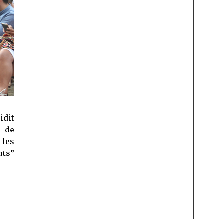
idit
 de
 les
uts”