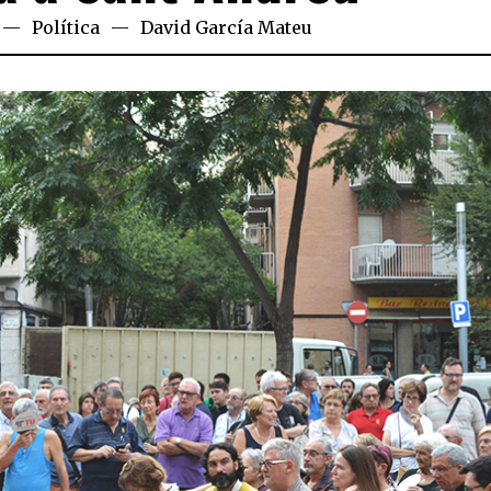
Política
David García Mateu