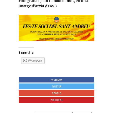
Fotografia | Juan Camilo Ramos, en una
imatge d’arxiu // FAVB
Share this:
WhatsApp
FACEBOOK
TWITTER
GOOGLE
PINTEREST