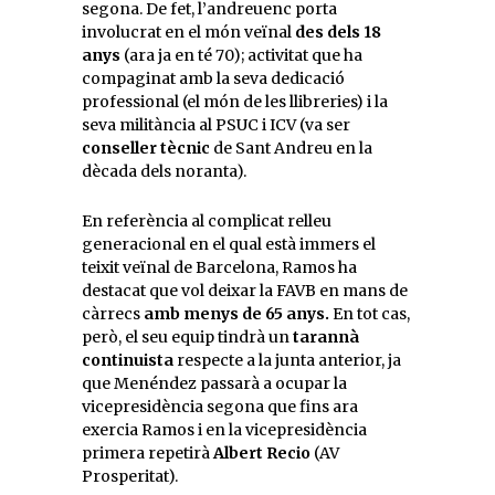
segona. De fet, l’andreuenc porta
involucrat en el món veïnal
des dels 18
anys
(ara ja en té 70); activitat que ha
compaginat amb la seva dedicació
professional (el món de les llibreries) i la
seva militància al PSUC i ICV (va ser
conseller tècnic
de Sant Andreu en la
dècada dels noranta).
En referència al complicat relleu
generacional en el qual està immers el
teixit veïnal de Barcelona, Ramos ha
destacat que vol deixar la FAVB en mans de
càrrecs
amb menys de 65 anys.
En tot cas,
però, el seu equip tindrà un
tarannà
continuista
respecte a la junta anterior, ja
que Menéndez passarà a ocupar la
vicepresidència segona que fins ara
exercia Ramos i en la vicepresidència
primera repetirà
Albert Recio
(AV
Prosperitat).