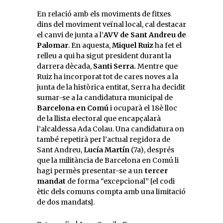
En relació amb els moviments de fitxes
dins del moviment veïnal local, cal destacar
el canvi de junta a l’
AVV de Sant Andreu de
Palomar
. En aquesta,
Miquel Ruiz
ha fet el
relleu a qui ha sigut president durant la
darrera dècada,
Santi Serra.
Mentre que
Ruiz ha incorporat tot de cares noves a la
junta de la històrica entitat, Serra ha decidit
sumar-se a la candidatura municipal de
Barcelona en Comú
i ocuparà el 18è lloc
de la llista electoral que encapçalarà
l’alcaldessa Ada Colau. Una candidatura on
també repetirà per l’actual regidora de
Sant Andreu,
Lucía Martín
(7a), després
que la militància de Barcelona en Comú li
hagi permès presentar-se a un
tercer
mandat
de forma “excepcional” [el codi
ètic dels comuns compta amb una limitació
de dos mandats].