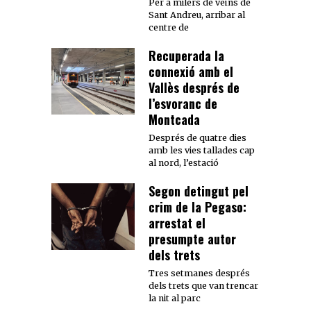
Per a milers de veïns de
Sant Andreu, arribar al
centre de
Recuperada la
connexió amb el
Vallès després de
l’esvoranc de
Montcada
Després de quatre dies
amb les vies tallades cap
al nord, l’estació
Segon detingut pel
crim de la Pegaso:
arrestat el
presumpte autor
dels trets
Tres setmanes després
dels trets que van trencar
la nit al parc