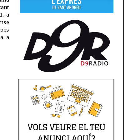
ant
t, a
ense
pocs
na a