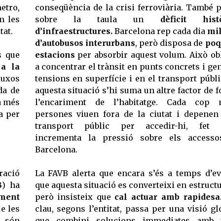
etro,
conseqüència de la crisi ferroviària. També 
n les
sobre la taula un
dèficit hist
tat.
d’infraestructures.
Barcelona rep cada dia
mi
d’autobusos interurbans
, però disposa de
poq
s que
estacions
per absorbir aquest volum. Això ob
 a la
a concentrar el trànsit en punts concrets i ge
uxos
tensions en superfície i en el transport públi
da de
aquesta situació s’hi suma un altre factor de f
a més
l’encariment de l’habitatge. Cada cop 
a per
persones viuen fora de la ciutat i depenen
transport públic per accedir-hi, fet 
incrementa la pressió sobre els accesso
Barcelona.
ació
La FAVB alerta que encara s’és a temps d’ev
B
) ha
que aquesta situació es converteixi en estructu
iment
però insisteix que
cal actuar amb rapidesa
e les
clau, segons l’entitat, passa per una visió gl
i són
que combini solucions immediates amb 