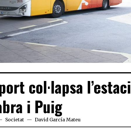
port col·lapsa l’estac
abra i Puig
Societat
David García Mateu