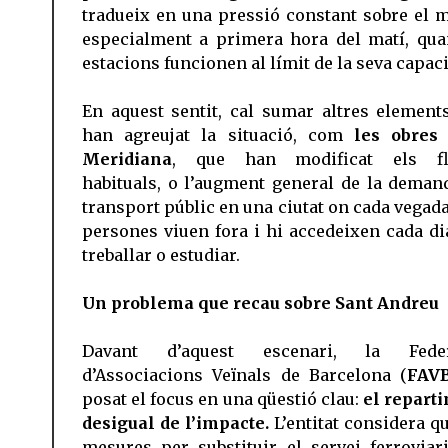
tradueix en una pressió constant sobre el m
especialment a primera hora del matí, qua
estacions funcionen al límit de la seva capaci
En aquest sentit, cal sumar altres element
han agreujat la situació, com
les obres
Meridiana
, que han modificat els fl
habituals, o l’augment general de la deman
transport públic en una ciutat on cada vegad
persones viuen fora i hi accedeixen cada di
treballar o estudiar.
Un problema que recau sobre Sant Andreu
Davant d’aquest escenari, la Feder
d’Associacions Veïnals de Barcelona (
FAV
posat el focus en una qüestió clau:
el repart
desigual de l’impacte.
L’entitat considera qu
mesures per substituir el servei ferroviar