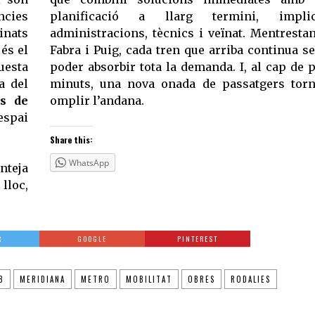
ncies
planificació a llarg termini, implic
inats
administracions, tècnics i veïnat. Mentrestan
 és el
Fabra i Puig, cada tren que arriba continua s
uesta
poder absorbir tota la demanda. I, al cap de 
a del
minuts, una nova onada de passatgers tor
s de
omplir l’andana.
espai
Share this:
WhatsApp
nteja
lloc,
R
GOOGLE
PINTEREST
B
MERIDIANA
METRO
MOBILITAT
OBRES
RODALIES