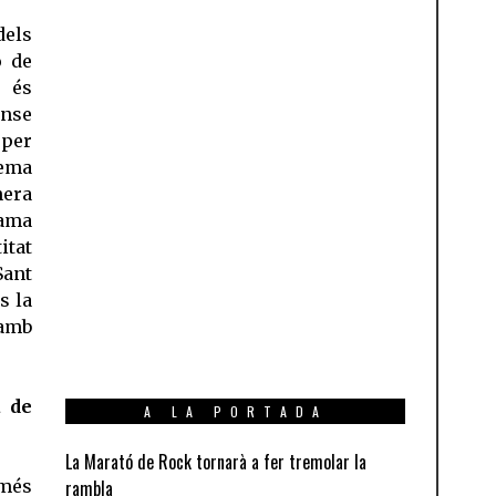
els
ó de
u és
ense
 per
tema
nera
lama
itat
Sant
s la
 amb
à de
A LA PORTADA
La Marató de Rock tornarà a fer tremolar la
més
rambla