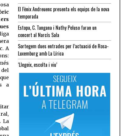
posa
El Fènix Andreuenc presenta els equips de la nova
òric
temporada
lers
ues
Estopa, C. Tangana i Nathy Peluso faran un
liga
concert al Narcís Sala
nera
Sortegem dues entrades per l’actuació de Rosa-
c. A
Luxemburg amb La Lírica
ons:
més
‘Llegeix, escolta i viu’
 del
que
s a
itar
ral,
.
La
obal
una