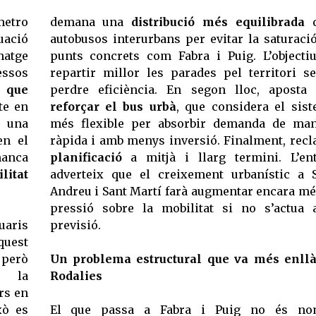
 metro
demana una
distribució més equilibrada
d
uació
autobusos interurbans per evitar la saturaci
matge
punts concrets com Fabra i Puig. L’objecti
essos
repartir millor les parades pel territori s
s que
perdre eficiència. En segon lloc, aposta
te en
reforçar el bus urbà
, que considera el sis
a una
més flexible per absorbir demanda de ma
en el
ràpida i amb menys inversió. Finalment, rec
manca
planificació
a mitjà i llarg termini. L’ent
litat
adverteix que el creixement urbanístic a 
Andreu i Sant Martí farà augmentar encara mé
pressió sobre la mobilitat si no s’actua
uaris
previsió.
quest
, però
Un problema estructural que va més enll
: la
Rodalies
rs en
xò es
El que passa a Fabra i Puig no és no