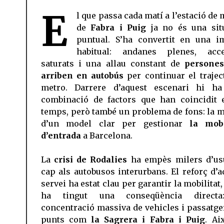
E
l que passa cada matí a l’estació de
de
Fabra i Puig
ja no és una sit
puntual. S’ha convertit en una i
habitual: andanes plenes, acc
saturats i una allau constant de
persone
arriben en autobús
per continuar el trajec
metro. Darrere d’aquest escenari hi h
combinació de factors que han coincidit 
temps, però també un problema de fons: la 
d’un model clar per gestionar
la mobi
d’entrada
a Barcelona.
La
crisi de Rodalies
ha empès milers d’us
cap als autobusos interurbans. El reforç d’a
servei ha estat clau per garantir la mobilitat
ha tingut una conseqüència directa
concentració massiva de vehicles i passatge
punts com
la Sagrera i Fabra i Puig
. Ai