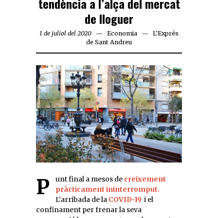
tendència a l’alça del mercat
de lloguer
1 de juliol del 2020
Economia
L'Exprés
de Sant Andreu
Punt final a mesos de
creixement
pràcticament ininterromput.
L’arribada de la
COVID-19
i el
confinament per frenar la seva