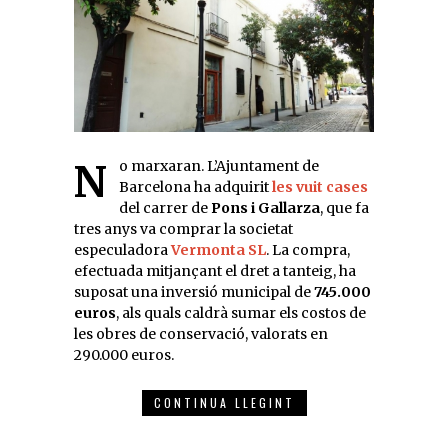
No marxaran. L’Ajuntament de
Barcelona ha adquirit
les vuit cases
del carrer de
Pons i Gallarza
, que fa
tres anys va comprar la societat
especuladora
Vermonta SL
. La compra,
efectuada mitjançant el dret a tanteig, ha
suposat una inversió municipal de
745.000
euros
, als quals caldrà sumar els costos de
les obres de conservació, valorats en
290.000 euros.
CONTINUA LLEGINT