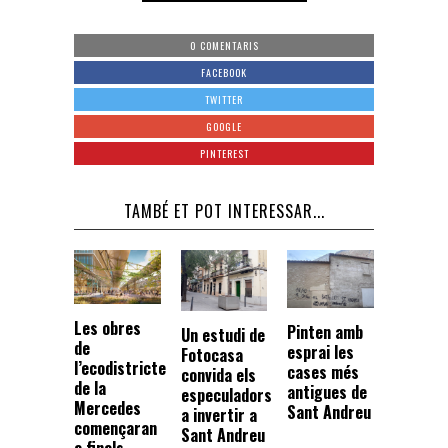
0 COMENTARIS
FACEBOOK
TWITTER
GOOGLE
PINTEREST
TAMBÉ ET POT INTERESSAR...
Les obres
Pinten amb
Un estudi de
de
esprai les
Fotocasa
l’ecodistricte
cases més
convida els
de la
antigues de
especuladors
Mercedes
Sant Andreu
a invertir a
començaran
Sant Andreu
a finals