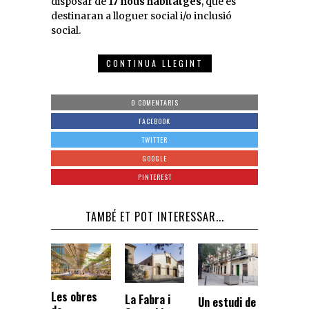
disposar de
17 nous habitatges
, que es
destinaran a lloguer social i/o inclusió
social.
CONTINUA LLEGINT
0 COMENTARIS
FACEBOOK
TWITTER
GOOGLE
PINTEREST
TAMBÉ ET POT INTERESSAR...
Les obres
La Fabra i
Un estudi de