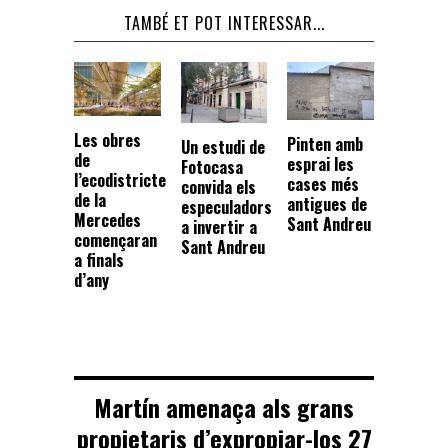
TAMBÉ ET POT INTERESSAR...
Les obres
Pinten amb
Un estudi de
de
esprai les
Fotocasa
l’ecodistricte
cases més
convida els
de la
antigues de
especuladors
Mercedes
Sant Andreu
a invertir a
començaran
Sant Andreu
a finals
d’any
Martín amenaça als grans
propietaris d’expropiar-los 27