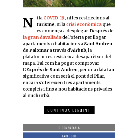
Ni la
COVID-19
, ni les restriccions al
turisme
, ni la
crisi econòmica
que
es comença a desplegar. Després de
la gran davallada
de l’oferta per llogar
apartaments o habitacions a
Sant Andreu
de Palomar
a través d’
Airbnb
, la
plataforma es resisteix a desaparèixer del
mapa. Tal com ha pogut comprovar
L’Exprés de Sant Andreu
, per una data tan
significativa com serà el pont del Pilar,
encara s’ofereixen tres apartaments
complets i fins a nou habitacions privades
al nucli urbà.
CONTINUA LLEGINT
0 COMENTARIS
FACEBOOK