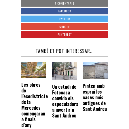
7 COMENTARIS
FACEBOOK
TWITTER
GOOGLE
PINTEREST
TAMBÉ ET POT INTERESSAR...
Les obres
Pinten amb
Un estudi de
de
esprai les
Fotocasa
l’ecodistricte
cases més
convida els
de la
antigues de
especuladors
Mercedes
Sant Andreu
a invertir a
començaran
Sant Andreu
a finals
d’any