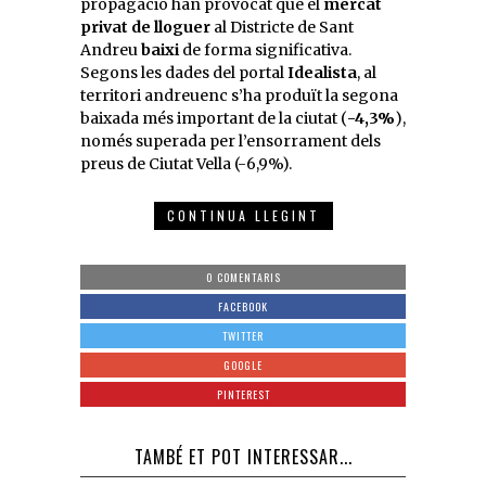
propagació han provocat que el
mercat
privat de lloguer
al Districte de Sant
Andreu
baixi
de forma significativa.
Segons les dades del portal
Idealista
, al
territori andreuenc s’ha produït la segona
baixada més important de la ciutat (
-4,3%
),
només superada per l’ensorrament dels
preus de Ciutat Vella (-6,9%).
CONTINUA LLEGINT
0 COMENTARIS
FACEBOOK
TWITTER
GOOGLE
PINTEREST
TAMBÉ ET POT INTERESSAR...