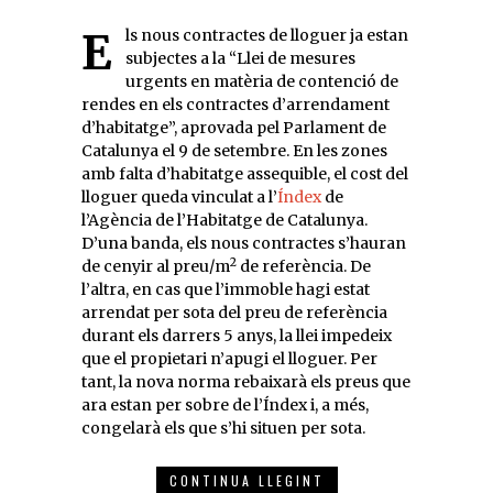
Els nous contractes de lloguer ja estan
subjectes a la “Llei de mesures
urgents en matèria de contenció de
rendes en els contractes d’arrendament
d’habitatge”, aprovada pel Parlament de
Catalunya el 9 de setembre. En les zones
amb falta d’habitatge assequible, el cost del
lloguer queda vinculat a l’
Índex
de
l’Agència de l’Habitatge de Catalunya.
D’una banda, els nous contractes s’hauran
2
de cenyir al preu/m
de referència. De
l’altra, en cas que l’immoble hagi estat
arrendat per sota del preu de referència
durant els darrers 5 anys, la llei impedeix
que el propietari n’apugi el lloguer. Per
tant, la nova norma rebaixarà els preus que
ara estan per sobre de l’Índex i, a més,
congelarà els que s’hi situen per sota.
CONTINUA LLEGINT