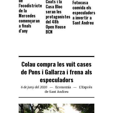
de
Coats i la
Fotocasa
l’ecodistricte
Casa Bloc
convida els
de la
seran les
especuladors
Mercedes
protagonistes
a invertir a
començaran
del 48h
Sant Andreu
a finals
Open House
d’any
BCN
Colau compra les vuit cases
de Pons i Gallarza i frena als
especuladors
6 de juny del 2020
Economia
L'Exprés
de Sant Andreu