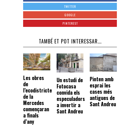
TWITTER
GOOGLE
PINTEREST
TAMBÉ ET POT INTERESSAR...
Les obres
Pinten amb
Un estudi de
de
esprai les
Fotocasa
l’ecodistricte
cases més
convida els
de la
antigues de
especuladors
Mercedes
Sant Andreu
a invertir a
començaran
Sant Andreu
a finals
d’any