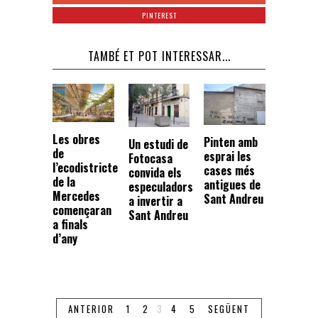
PINTEREST
TAMBÉ ET POT INTERESSAR...
Les obres
Pinten amb
Un estudi de
de
esprai les
Fotocasa
l’ecodistricte
cases més
convida els
de la
antigues de
especuladors
Mercedes
Sant Andreu
a invertir a
començaran
Sant Andreu
a finals
d’any
ANTERIOR
1
2
3
4
5
SEGÜENT