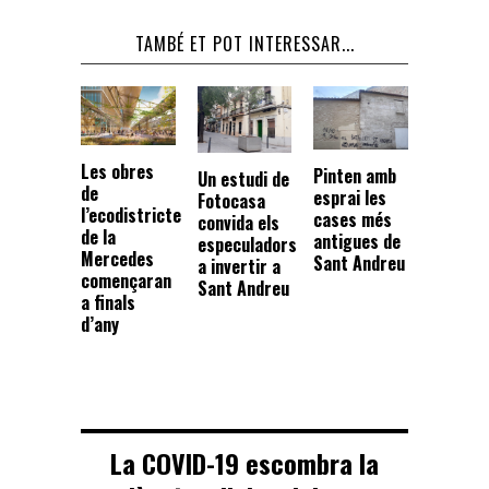
TAMBÉ ET POT INTERESSAR...
Les obres
Pinten amb
Un estudi de
de
esprai les
Fotocasa
l’ecodistricte
cases més
convida els
de la
antigues de
especuladors
Mercedes
Sant Andreu
a invertir a
començaran
Sant Andreu
a finals
d’any
La COVID-19 escombra la