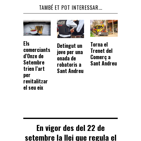
TAMBÉ ET POT INTERESSAR...
Els
Torna el
Detingut un
comerciants
Trenet del
jove per una
d’Onze de
Comerç a
onada de
Setembre
Sant Andreu
robatoris a
trien l’art
Sant Andreu
per
revitalitzar
el seu eix
En vigor des del 22 de
setembre la llei que regula el