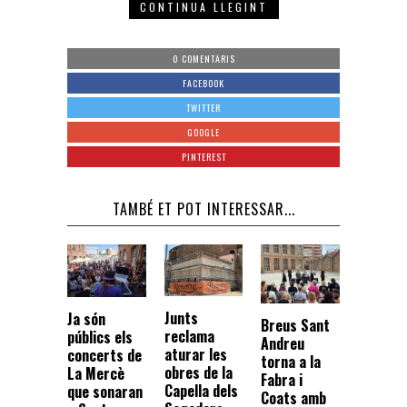
CONTINUA LLEGINT
0 COMENTARIS
FACEBOOK
TWITTER
GOOGLE
PINTEREST
TAMBÉ ET POT INTERESSAR...
Junts
Ja són
Breus Sant
reclama
públics els
Andreu
aturar les
concerts de
torna a la
obres de la
La Mercè
Fabra i
Capella dels
que sonaran
Coats amb