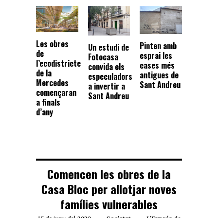
Les obres
Pinten amb
Un estudi de
de
esprai les
Fotocasa
l’ecodistricte
cases més
convida els
de la
antigues de
especuladors
Mercedes
Sant Andreu
a invertir a
començaran
Sant Andreu
a finals
d’any
Comencen les obres de la
Casa Bloc per allotjar noves
famílies vulnerables