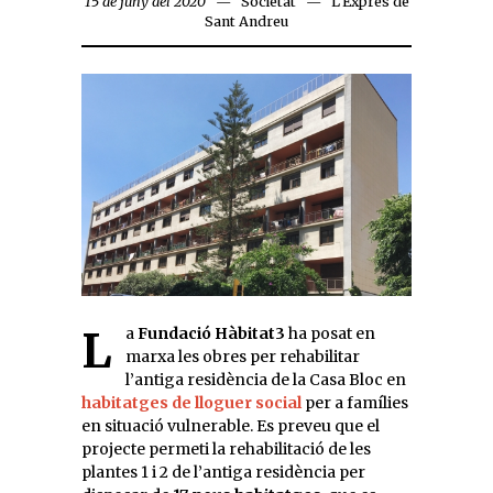
15 de juny del 2020
Societat
L'Exprés de
Sant Andreu
La
Fundació Hàbitat3
ha posat en
marxa les obres per rehabilitar
l’antiga residència de la Casa Bloc en
habitatges de lloguer social
per a famílies
en situació vulnerable. Es preveu que el
projecte permeti la rehabilitació de les
plantes 1 i 2 de l’antiga residència per