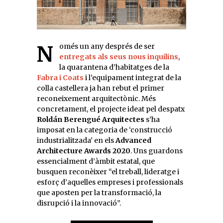
Només un any després de ser
entregats als seus nous inquilins
,
la quarantena d’habitatges de la
Fabra i Coats
i l’equipament integrat de la
colla castellera ja han rebut el primer
reconeixement arquitectònic. Més
concretament, el projecte ideat pel despatx
Roldán Berengué Arquitectes
s’ha
imposat en la categoria de ‘construcció
industrialitzada’ en els
Advanced
Architecture Awards 2020
. Uns guardons
essencialment d’àmbit estatal, que
busquen reconèixer “el treball, lideratge i
esforç d’aquelles empreses i professionals
que aposten per la transformació, la
disrupció i la innovació”.