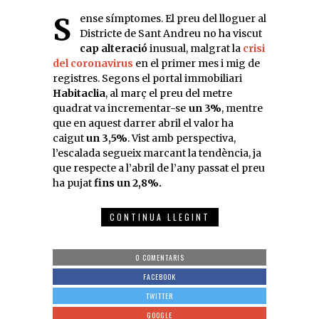
Sense símptomes. El preu del lloguer al
Districte de Sant Andreu no ha viscut
cap alteració
inusual, malgrat la
crisi
del coronavirus
en el primer mes i mig de
registres. Segons el portal immobiliari
Habitaclia
, al març el preu del metre
quadrat va incrementar-se
un 3%
, mentre
que en aquest darrer abril el valor ha
caigut
un 3,5%
. Vist amb perspectiva,
l’escalada segueix marcant la tendència, ja
que respecte a l’abril de l’any passat el preu
ha pujat
fins un 2,8%.
CONTINUA LLEGINT
0 COMENTARIS
FACEBOOK
TWITTER
GOOGLE