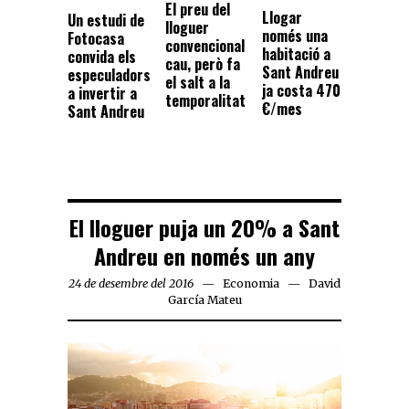
El preu del
Llogar
Un estudi de
lloguer
només una
Fotocasa
convencional
habitació a
convida els
cau, però fa
Sant Andreu
especuladors
el salt a la
ja costa 470
a invertir a
temporalitat
€/mes
Sant Andreu
El lloguer puja un 20% a Sant
Andreu en només un any
24 de desembre del 2016
Economia
David
García Mateu