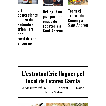
Els
Torna el
Detingut un
comerciants
Trenet del
jove per una
d’Onze de
Comerç a
onada de
Setembre
Sant Andreu
robatoris a
trien l’art
Sant Andreu
per
revitalitzar
el seu eix
L’estratosfèric lloguer pel
local de Licores García
20 de març del 2017
Societat
David
García Mateu