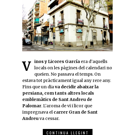
Vinos y Licores García
era d’aquells
locals on les pàgines del calendari no
queien. No passava el temps. On
estava tot pràcticament igual any rere any.
Fins que un dia
va decidir abaixar la
persiana, com tants altres locals
emblemàtics de Sant Andreu de
Palomar
. L’aroma de vi i licor que
impregnava el
carrer Gran de Sant
Andreu
va cessar.
CONTINUA LLEGINT