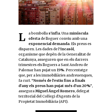
La bombolla
s’infla
. Una
minúscula
oferta
de lloguer conviu amb una
exponencial demanda
. Els preus es
disparen. Les dades de l
‘Incasòl
,
organisme que depèn de la Generalitat de
Catalunya, asseguren que en els darrers
trimestres els lloguers a Sant Andreu de
Palomar han pujat un
15%
. Percentatge
que, per a les immobiliàries andreuenques,
fa curt.
“Només de l’estiu fins a finals
d’any els preus han pujat més d’un 20%”
,
assegura
Miguel Ángel Romero
, delegat
territorial del Col·legi d’Agents de la
Propietat Immobiliària (API).