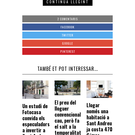
CONTINUA LLEGINT
2 COMENTARIS
FACEBOOK
TWITTER
GOOGLE
PINTEREST
TAMBÉ ET POT INTERESSAR...
El preu del
Llogar
Un estudi de
lloguer
només una
Fotocasa
convencional
habitació a
convida els
cau, però fa
Sant Andreu
especuladors
el salt a la
ja costa 470
a invertir a
temporalitat