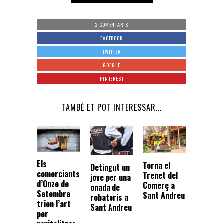
2 COMENTARIS
FACEBOOK
TWITTER
GOOGLE
PINTEREST
TAMBÉ ET POT INTERESSAR...
Els
Torna el
Detingut un
comerciants
Trenet del
jove per una
d’Onze de
Comerç a
onada de
Setembre
Sant Andreu
robatoris a
trien l’art
Sant Andreu
per