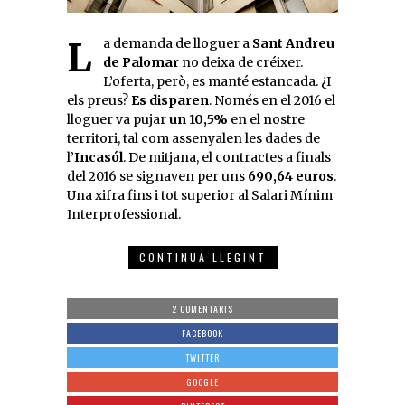
La demanda de lloguer a
Sant Andreu
de Palomar
no deixa de créixer.
L’oferta, però, es manté estancada. ¿I
els preus?
Es disparen
. Només en el 2016 el
lloguer va pujar
un 10,5%
en el nostre
territori, tal com assenyalen les dades de
l’
Incasól
. De mitjana, el contractes a finals
del 2016 se signaven per uns
690,64 euros
.
Una xifra fins i tot superior al Salari Mínim
Interprofessional.
CONTINUA LLEGINT
2 COMENTARIS
FACEBOOK
TWITTER
GOOGLE