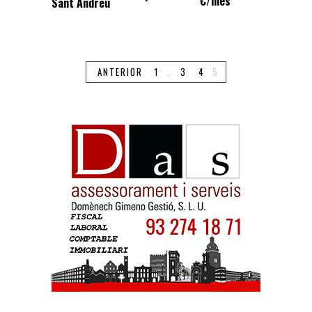
€/mes
Sant Andreu
ANTERIOR
1
…
3
4
5