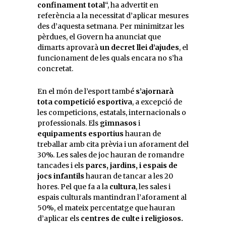
confinament total
“, ha advertit en
referència a la necessitat d’aplicar mesures
des d’aquesta setmana. Per minimitzar les
pèrdues, el Govern ha anunciat que
dimarts aprovarà
un decret llei d’ajudes
, el
funcionament de les quals encara no s’ha
concretat.
En el món de l’esport també
s’ajornarà
tota competició esportiva
, a excepció de
les competicions, estatals, internacionals o
professionals. Els
gimnasos
i
equipaments esportius
hauran de
treballar amb cita prèvia i un aforament del
30%. Les sales de joc hauran de romandre
tancades i els
parcs, jardins, i espais de
jocs infantils
hauran de tancar a les 20
hores. Pel que fa a la
cultura
, les sales i
espais culturals mantindran l’aforament al
50%, el mateix percentatge que hauran
d’aplicar els
centres de culte i religiosos.