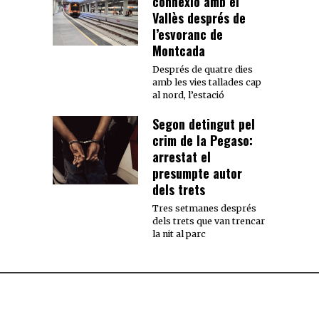
connexió amb el
Vallès després de
l’esvoranc de
Montcada
Després de quatre dies
amb les vies tallades cap
al nord, l’estació
Segon detingut pel
crim de la Pegaso:
arrestat el
presumpte autor
dels trets
Tres setmanes després
dels trets que van trencar
la nit al parc