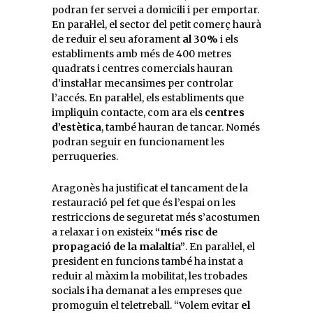
podran fer servei a domicili i per emportar.
En paral·lel, el sector del petit comerç haurà
de reduir el seu aforament
al 30%
i els
establiments amb més de 400 metres
quadrats i centres comercials hauran
d’instal·lar mecansimes per controlar
l’accés. En paral·lel, els establiments que
impliquin contacte, com ara els
centres
d’estètica
, també hauran de tancar. Només
podran seguir en funcionament les
perruqueries.
Aragonès ha justificat el tancament de la
restauració pel fet que és l’espai on les
restriccions de seguretat més s’acostumen
a relaxar i on existeix
“més risc de
propagació de la malaltia”
. En paral·lel, el
president en funcions també ha instat a
reduir al màxim la mobilitat, les trobades
socials i ha demanat a les empreses que
promoguin el teletreball. “Volem evitar
el