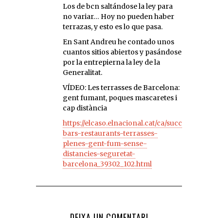
Los de bcn saltándose la ley para
no variar… Hoy no pueden haber
terrazas, y esto es lo que pasa.
En Sant Andreu he contado unos
cuantos sitios abiertos y pasándose
por la entrepierna la ley de la
Generalitat.
VÍDEO: Les terrasses de Barcelona:
gent fumant, poques mascaretes i
cap distància
https://elcaso.elnacional.cat/ca/successos/ta
bars-restaurants-terrasses-
plenes-gent-fum-sense-
distancies-seguretat-
barcelona_39302_102.html
DEIXA UN COMENTARI