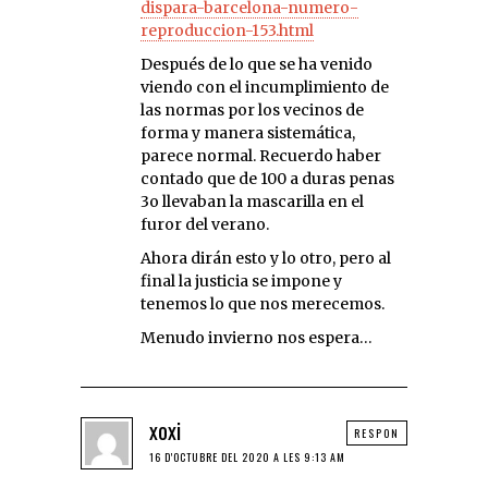
dispara-barcelona-numero-
reproduccion-153.html
Después de lo que se ha venido
viendo con el incumplimiento de
las normas por los vecinos de
forma y manera sistemática,
parece normal. Recuerdo haber
contado que de 100 a duras penas
3o llevaban la mascarilla en el
furor del verano.
Ahora dirán esto y lo otro, pero al
final la justicia se impone y
tenemos lo que nos merecemos.
Menudo invierno nos espera…
xoxi
RESPON
16 D'OCTUBRE DEL 2020 A LES 9:13 AM