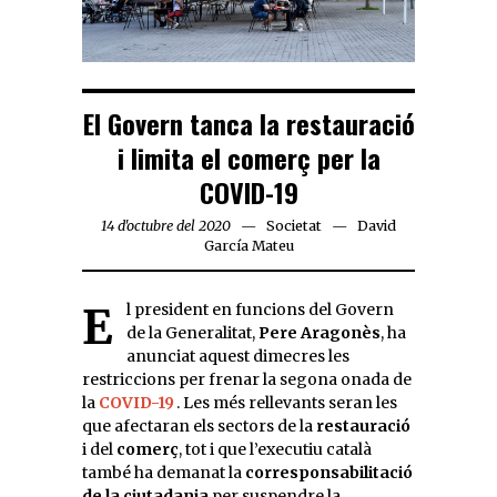
El Govern tanca la restauració
i limita el comerç per la
COVID-19
14 d'octubre del 2020
Societat
David
García Mateu
El president en funcions del Govern
de la Generalitat,
Pere Aragonès
, ha
anunciat aquest dimecres les
restriccions per frenar la segona onada de
la
COVID-19
. Les més rellevants seran les
que afectaran els sectors de la
restauració
i del
comerç
, tot i que l’executiu català
també ha demanat la
corresponsabilitació
de la ciutadania
per suspendre la