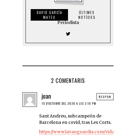
DAVID GARCÍA
ÚLTIMES
MATEU
NOTÍCIES
Periodista
2 COMENTARIS
joan
RESPON
15 D'OCTUBRE DEL 2020 A LES 3:10 PM
Sant Andreu, subcampeón de
Barcelona en covid, tras Les Corts.
https://www.lavanguardia.com/vida/2020101