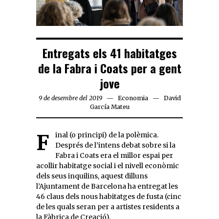
Entregats els 41 habitatges
de la Fabra i Coats per a gent
jove
9 de desembre del 2019
Economia
David
García Mateu
Final (o principi) de la polèmica.
Després de l’intens debat sobre si la
Fabra i Coats era el millor espai per
acollir habitatge social i el nivell econòmic
dels seus inquilins, aquest dilluns
l’Ajuntament de Barcelona ha entregat les
46 claus dels nous habitatges de fusta (cinc
de les quals seran per a artistes residents a
la Fàbrica de Creació).