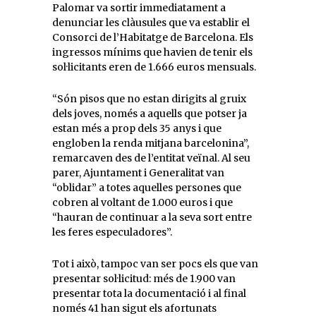
Palomar va sortir immediatament a
denunciar les clàusules que va establir el
Consorci de l’Habitatge de Barcelona. Els
ingressos mínims que havien de tenir els
sol·licitants eren de 1.666 euros mensuals.
“Són pisos que no estan dirigits al gruix
dels joves, només a aquells que potser ja
estan més a prop dels 35 anys i que
engloben la renda mitjana barcelonina”,
remarcaven des de l’entitat veïnal. Al seu
parer, Ajuntament i Generalitat van
“oblidar” a totes aquelles persones que
cobren al voltant de 1.000 euros i que
“hauran de continuar a la seva sort entre
les feres especuladores”.
Tot i això, tampoc van ser pocs els que van
presentar sol·licitud: més de 1.900 van
presentar tota la documentació i al final
només 41 han sigut els afortunats