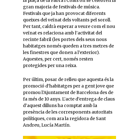
la plaça de la Fabra i Coats on se celebren la
gran majoria de festivals de música.
Festivals que ja han provocat diferents
queixes del veïnat dels voltants pel soroll.
Per tant, caldrà esperar a veure com el nou
veïnat es relaciona amb l’activitat del
recinte fabril (les portes dels seus nous
habitatges només queden a tres metres de
les finestres que donen a l’exterior).
Aquestes, per cert, només resten
protegides per una reixa.
Per últim, posar de relleu que aquesta és la
promoció d’habitatges per a gent jove que
promou l’Ajuntament de Barcelona des de
fa més de 10 anys. L’acte d’entrega de claus
d’aquest dilluns ha comptat amb la
presència de les corresponents autoritats
polítiques, com ara la regidora de Sant
Andreu, Lucía Martín.