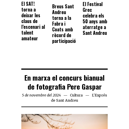
El SAT!
El Festival
Breus Sant
torna a
Grec
Andreu
deixar les
celebra els
torna a la
claus de
50 anys amb
Fabra i
l’escenari al
aterratge a
Coats amb
talent
Sant Andreu
rècord de
amateur
participació
En marxa el concurs bianual
de fotografia Pere Gaspar
5 de novembre del 2024
Cultura
L'Exprés
de Sant Andreu