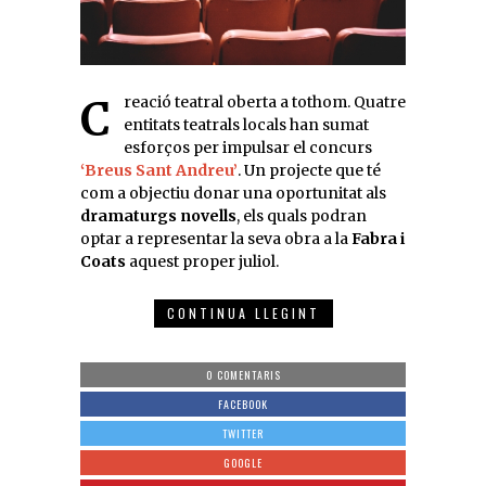
Creació teatral oberta a tothom. Quatre
entitats teatrals locals han sumat
esforços per impulsar el concurs
‘Breus Sant Andreu’
. Un projecte que té
com a objectiu donar una oportunitat als
dramaturgs novells
, els quals podran
optar a representar la seva obra a la
Fabra i
Coats
aquest proper juliol.
CONTINUA LLEGINT
0 COMENTARIS
FACEBOOK
TWITTER
GOOGLE