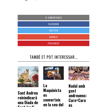
0 COMENTARIS
FACEBOOK
TWITTER
GOOGLE
PINTEREST
TAMBÉ ET POT INTERESSAR...
La
Nadal amb
Maquinista
gust
Sant Andreu
es
andreuenc:
reivindicarà
converteix
Carn+Carn
una Diada de
en la seu del
es