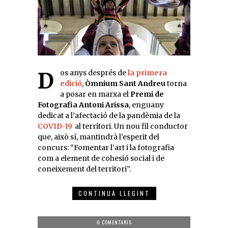
Dos anys després de
la primera
edició
,
Òmnium Sant Andreu
torna
a posar en marxa el
Premi de
Fotografia Antoni Arissa
, enguany
dedicat a l’afectació de la pandèmia de la
COVID-19
al territori. Un nou fil conductor
que, això sí, mantindrà l’esperit del
concurs: “Fomentar l’art i la fotografia
com a element de cohesió social i de
coneixement del territori”.
CONTINUA LLEGINT
0 COMENTARIS