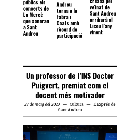
creada pel
públics els
Andreu
veïnat de
concerts de
torna a la
Sant Andreu
La Mercè
Fabra i
arribarà al
que sonaran
Coats amb
Liceu l’any
a Sant
rècord de
vinent
Andreu
participació
Un professor de l’INS Doctor
Puigvert, premiat com el
docent més motivador
27 de maig del 2023
Cultura
L'Exprés de
Sant Andreu