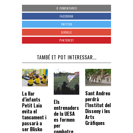
0 COMENTARIS
FACEBOOK
TWITTER
GOOGLE
PINTEREST
TAMBÉ ET POT INTERESSAR...
Sant Andreu
La llar
perdrà
d’infants
Els
l’Institut del
Petit Laia
entrenadors
Disseny i les
evita el
de la UESA
Arts
tancament i
es formen
Gràfiques
passarà a
per
ser Blisko
combatre