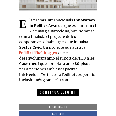
Els premis internacionals
Innovation
in Politics Awards,
que es lliuraran el
2 de maig a Barcelona, han nominat
com a finalista el projecte de les
cooperatives d’habitatges que impulsa
Sostre Cívic.
Un projecte que agrupa
l’edifici d’habitatges
que es
desenvoluparà amb el suport del TEB a les
Casernes
i que comptarà amb
80 pisos
per a persones amb discapacitat
intel·lectual. De fet, serà l’edifici cooperatiu
inclusiu més gran de l’Estat.
CONTINUA LLEGINT
0 COMENTARIS
FACEBOOK