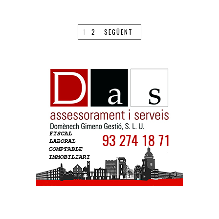
1
2
SEGÜENT