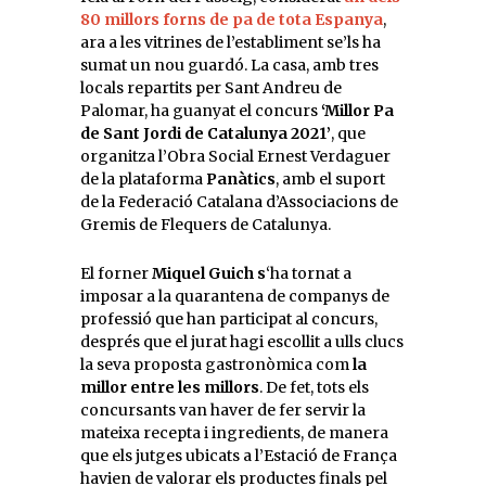
80 millors forns de pa de tota Espanya
,
ara a les vitrines de l’establiment se’ls ha
sumat un nou guardó. La casa, amb tres
locals repartits per Sant Andreu de
Palomar, ha guanyat el concurs
‘Millor Pa
de Sant Jordi de Catalunya 2021’
, que
organitza l’Obra Social Ernest Verdaguer
de la plataforma
Panàtics
, amb el suport
de la Federació Catalana d’Associacions de
Gremis de Flequers de Catalunya.
El forner
Miquel Guich s
‘ha tornat a
imposar a la quarantena de companys de
professió que han participat al concurs,
després que el jurat hagi escollit a ulls clucs
la seva proposta gastronòmica com
la
millor entre les millors
. De fet, tots els
concursants van haver de fer servir la
mateixa recepta i ingredients, de manera
que els jutges ubicats a l’Estació de França
havien de valorar els productes finals pel