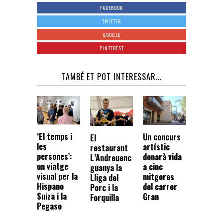
FACEBOOK
TWITTER
GOOGLE
PINTEREST
TAMBÉ ET POT INTERESSAR...
‘El temps i
Un concurs
El
les
artístic
restaurant
persones’:
donarà vida
L’Andreuenc
un viatge
a cinc
guanya la
visual per la
mitgeres
Lliga del
Hispano
del carrer
Porc i la
Suiza i la
Gran
Forquilla
Pegaso