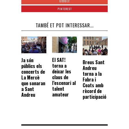
GOOGLE
PINTEREST
TAMBÉ ET POT INTERESSAR...
El SAT!
Ja són
Breus Sant
torna a
públics els
Andreu
deixar les
concerts de
torna a la
claus de
La Mercè
Fabra i
l’escenari al
que sonaran
Coats amb
talent
a Sant
rècord de
amateur
Andreu
participació