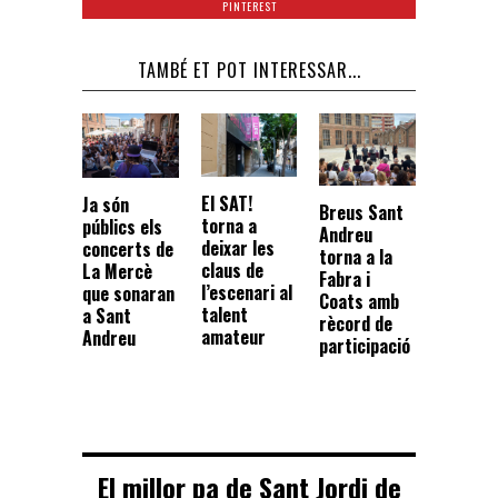
PINTEREST
TAMBÉ ET POT INTERESSAR...
El SAT!
Ja són
Breus Sant
torna a
públics els
Andreu
deixar les
concerts de
torna a la
claus de
La Mercè
Fabra i
l’escenari al
que sonaran
Coats amb
talent
a Sant
rècord de
amateur
Andreu
participació
El millor pa de Sant Jordi de