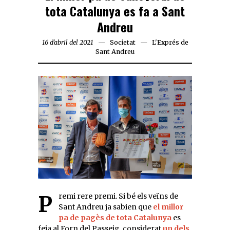
tota Catalunya es fa a Sant
Andreu
16 d'abril del 2021
Societat
L'Exprés de
Sant Andreu
Premi rere premi. Si bé els veïns de
Sant Andreu ja sabien que
el millor
pa de pagès de tota Catalunya
es
feia al Forn del Passeig, considerat
un dels