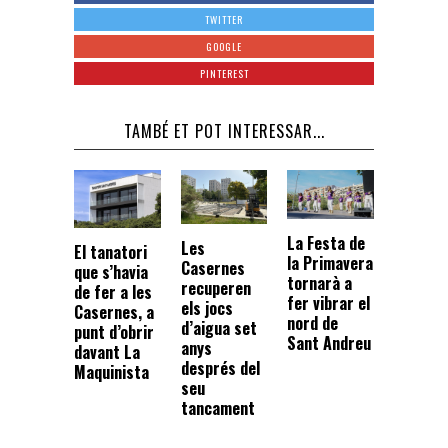
TWITTER
GOOGLE
PINTEREST
TAMBÉ ET POT INTERESSAR...
La Festa de
Les
El tanatori
la Primavera
Casernes
que s’havia
tornarà a
recuperen
de fer a les
fer vibrar el
els jocs
Casernes, a
nord de
d’aigua set
punt d’obrir
Sant Andreu
anys
davant La
després del
Maquinista
seu
tancament