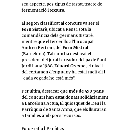
seu aspecte, pes, tipus de tastat, tracte de
fermentació i textura.
El segon classificat al concurs va ser el
Forn Sistarè
, ubicat a Reus i sota la
comandància dels germans Sistarè,
mentre que el tercer lloc l’ha ocupat
Andreu Bertran, del
Forn Mistral
(Barcelona). Tal com ha destacat el
president del jurat i creador del pa de Sant
Jordi l’any 1988,
Eduard Crespo
, el nivell
del certamen d’enguany ha estat molt alt i
“cada vegada ho està més”.
Per últim, destacar que
més de 450 pans
del concurs han estat donats solidàriament
a Barcelona Actua, El quiosquet de Déu i la
Parròquia de Santa Anna, que els lliuraran
a famílies amb pocs recursos.
Fotografia | Panàtics