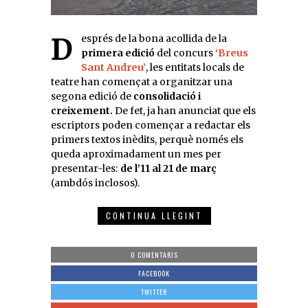
Després de la bona acollida de la
primera edició
del concurs
‘Breus
Sant Andreu’
, les entitats locals de
teatre han començat a organitzar una
segona edició de
consolidació i
creixement.
De fet, ja han anunciat que els
escriptors poden començar a redactar els
primers textos inèdits, perquè només els
queda aproximadament un mes per
presentar-les:
de l’11 al 21 de març
(ambdós inclosos).
CONTINUA LLEGINT
0 COMENTARIS
FACEBOOK
TWITTER