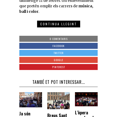
diumenge 11 de febrer. Un esdeveniment
que pretén omplir els carrers de
música,
ball i color
.
CONTINUA LLEGINT
0 COMENTARIS
FACEBOOK
TWITTER
GOOGLE
PINTEREST
TAMBÉ ET POT INTERESSAR...
L’òpera
Ja són
Breus Sant