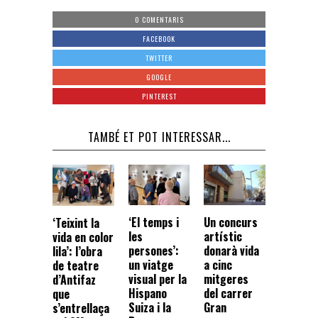
0 COMENTARIS
FACEBOOK
TWITTER
GOOGLE
PINTEREST
TAMBÉ ET POT INTERESSAR...
‘El temps i
Un concurs
‘Teixint la
les
artístic
vida en color
persones’:
donarà vida
lila’: l’obra
un viatge
a cinc
de teatre
visual per la
mitgeres
d’Antifaz
Hispano
del carrer
que
Suiza i la
Gran
s’entrellaça