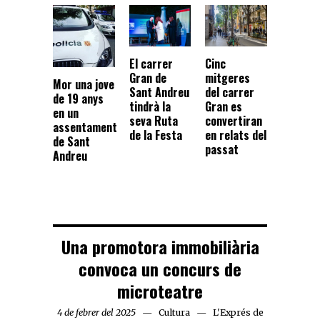
El carrer
Cinc
Gran de
mitgeres
Mor una jove
Sant Andreu
del carrer
de 19 anys
tindrà la
Gran es
en un
seva Ruta
convertiran
assentament
de la Festa
en relats del
de Sant
passat
Andreu
Una promotora immobiliària
convoca un concurs de
microteatre
4 de febrer del 2025
Cultura
L'Exprés de