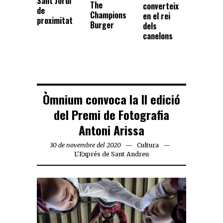
Sant Jordi
The
converteix
de
Champions
en el rei
proximitat
Burger
dels
canelons
Òmnium convoca la II edició
del Premi de Fotografia
Antoni Arissa
30 de novembre del 2020
Cultura
L'Exprés de Sant Andreu