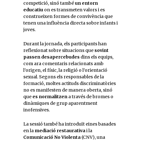
competició, sinó també
un entorn
educatiu
on es transmeten valors i es
construeixen formes de convivència que
tenen una influència directa sobre infants i
joves.
Durant la jornada, els participants han
reflexionat sobre situacions que
sovint
passen desapercebudes
dins els equips,
com ara comentaris relacionats amb
l’origen, el físic, la religió o l’orientació
sexual. Segons els responsables de la
formació, moltes actituds discriminatòries
no es manifesten de manera oberta, sinó
que
es normalitzen
a través de bromes o
dinàmiques de grup aparentment
inofensives.
La sessió també ha introduït eines basades
en la
mediació restaurativa
i la
Comunicació No Violenta
(CNV), una