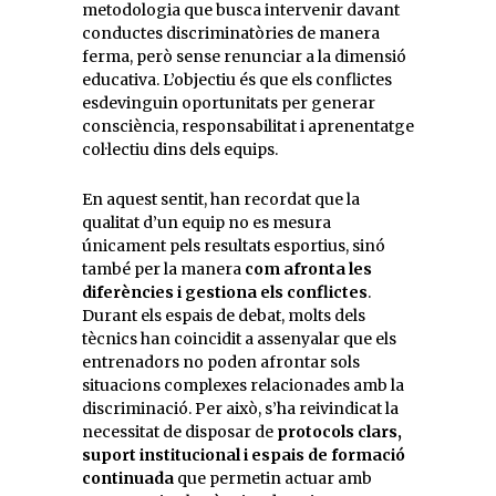
metodologia que busca intervenir davant
conductes discriminatòries de manera
ferma, però sense renunciar a la dimensió
educativa. L’objectiu és que els conflictes
esdevinguin oportunitats per generar
consciència, responsabilitat i aprenentatge
col·lectiu dins dels equips.
En aquest sentit, han recordat que la
qualitat d’un equip no es mesura
únicament pels resultats esportius, sinó
també per la manera
com afronta les
diferències i gestiona els conflictes
.
Durant els espais de debat, molts dels
tècnics han coincidit a assenyalar que els
entrenadors no poden afrontar sols
situacions complexes relacionades amb la
discriminació. Per això, s’ha reivindicat la
necessitat de disposar de
protocols clars,
suport institucional i espais de formació
continuada
que permetin actuar amb