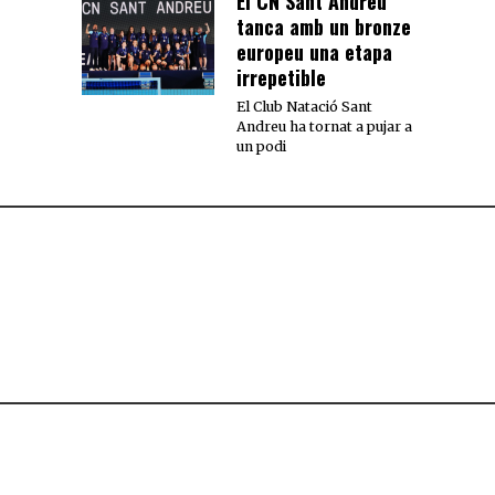
El CN Sant Andreu
tanca amb un bronze
europeu una etapa
irrepetible
El Club Natació Sant
Andreu ha tornat a pujar a
un podi