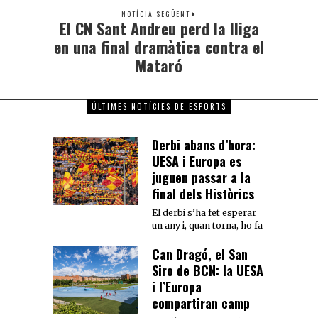
NOTÍCIA SEGÜENT
El CN Sant Andreu perd la lliga
en una final dramàtica contra el
Mataró
ÚLTIMES NOTÍCIES DE ESPORTS
Derbi abans d’hora:
UESA i Europa es
juguen passar a la
final dels Històrics
El derbi s’ha fet esperar
un any i, quan torna, ho fa
Can Dragó, el San
Siro de BCN: la UESA
i l’Europa
compartiran camp