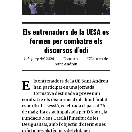
Els entrenadors de la UESA es
formen per combatre els
discursos d’odi
1 de juny del 2026
Esports
L'Exprés de
Sant Andreu
Els entrenadors de la
UE Sant Andreu
han participat en una jornada
formativa destinada a
prevenir i
combatre els discursos d’odi
dins l’àmbit
esportiu. La sessió, celebrada el passat 26
de maig, ha estat impulsada per D·Sport, la
Fundació Neus Català i l’Institut de les
Desigualtats, amb l’objectiu d’oferir eines
pràctiques als tècnics del club per