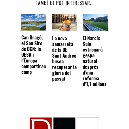
TAMBÉ ET POT INTERESSAR...
Can Dragó,
El Narcís
La nova
el San Siro
Sala
samarreta
de BCN: la
estrenarà
de la UE
UESA i
gespa
Sant Andreu
l’Europa
natural
busca
compartiran
després
recuperar la
camp
d’una
glòria del
reforma
passat
d’1,7 milions