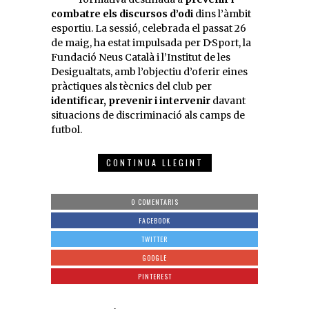
combatre els discursos d’odi
dins l’àmbit
esportiu. La sessió, celebrada el passat 26
de maig, ha estat impulsada per D·Sport, la
Fundació Neus Català i l’Institut de les
Desigualtats, amb l’objectiu d’oferir eines
pràctiques als tècnics del club per
identificar, prevenir i intervenir
davant
situacions de discriminació als camps de
futbol.
CONTINUA LLEGINT
0 COMENTARIS
FACEBOOK
TWITTER
GOOGLE
PINTEREST