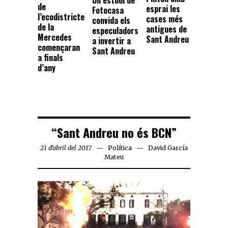
Un estudi de
de
esprai les
Fotocasa
l’ecodistricte
cases més
convida els
de la
antigues de
especuladors
Mercedes
Sant Andreu
a invertir a
començaran
Sant Andreu
a finals
d’any
“Sant Andreu no és BCN”
21 d'abril del 2017
Política
David García
Mateu