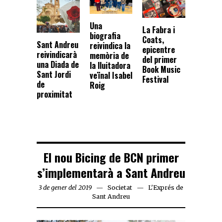
Una
La Fabra i
biografia
Coats,
Sant Andreu
reivindica la
epicentre
reivindicarà
memòria de
del primer
una Diada de
la lluitadora
Book Music
Sant Jordi
veïnal Isabel
Festival
de
Roig
proximitat
El nou Bicing de BCN primer
s’implementarà a Sant Andreu
3 de gener del 2019
Societat
L'Exprés de
Sant Andreu