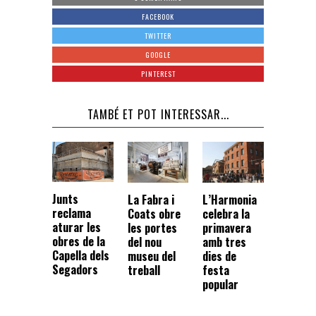
FACEBOOK
TWITTER
GOOGLE
PINTEREST
TAMBÉ ET POT INTERESSAR...
Junts
La Fabra i
L’Harmonia
reclama
Coats obre
celebra la
aturar les
les portes
primavera
obres de la
del nou
amb tres
Capella dels
museu del
dies de
Segadors
treball
festa
popular