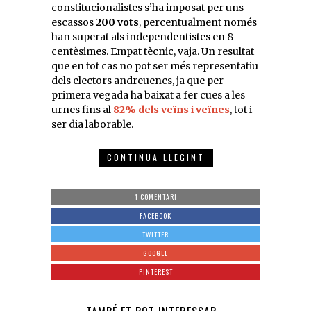
constitucionalistes s’ha imposat per uns
escassos
200 vots
, percentualment només
han superat als independentistes en 8
centèsimes. Empat tècnic, vaja. Un resultat
que en tot cas no pot ser més representatiu
dels electors andreuencs, ja que per
primera vegada ha baixat a fer cues a les
urnes fins al
82% dels veïns i veïnes
, tot i
ser dia laborable.
CONTINUA LLEGINT
1 COMENTARI
FACEBOOK
TWITTER
GOOGLE
PINTEREST