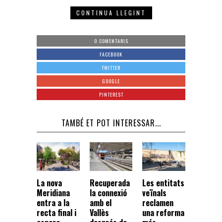
CONTINUA LLEGINT
0 COMENTARIS
FACEBOOK
TWITTER
GOOGLE
PINTEREST
TAMBÉ ET POT INTERESSAR...
La nova
Recuperada
Les entitats
Meridiana
la connexió
veïnals
entra a la
amb el
reclamen
recta final i
Vallès
una reforma