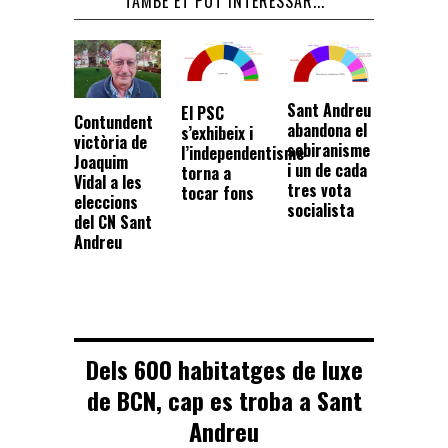
TAMBÉ ET POT INTERESSAR...
Sant Andreu
El PSC
Contundent
abandona el
s’exhibeix i
victòria de
sobiranisme
l’independentisme
Joaquim
i un de cada
torna a
Vidal a les
tres vota
tocar fons
eleccions
socialista
del CN Sant
Andreu
Dels 600 habitatges de luxe
de BCN, cap es troba a Sant
Andreu