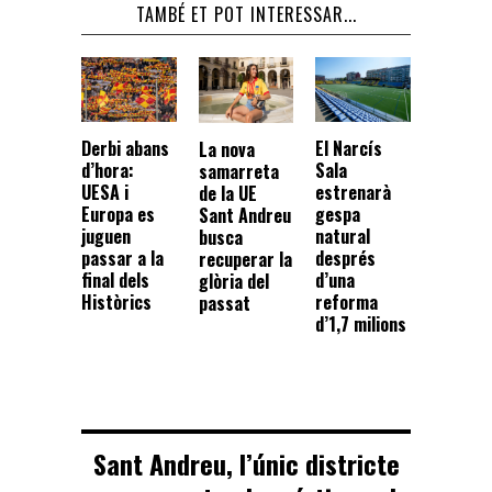
TAMBÉ ET POT INTERESSAR...
Derbi abans
El Narcís
La nova
d’hora:
Sala
samarreta
UESA i
estrenarà
de la UE
Europa es
gespa
Sant Andreu
juguen
natural
busca
passar a la
després
recuperar la
final dels
d’una
glòria del
Històrics
reforma
passat
d’1,7 milions
Sant Andreu, l’únic districte