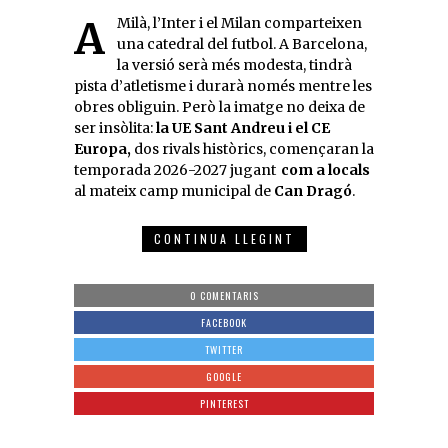
A Milà, l’Inter i el Milan comparteixen
una catedral del futbol. A Barcelona,
la versió serà més modesta, tindrà
pista d’atletisme i durarà només mentre les
obres obliguin. Però la imatge no deixa de
ser insòlita:
la UE Sant Andreu i el CE
Europa,
dos rivals històrics, començaran la
temporada 2026-2027 jugant
com a locals
al mateix camp municipal de
Can Dragó
.
CONTINUA LLEGINT
0 COMENTARIS
FACEBOOK
TWITTER
GOOGLE
PINTEREST