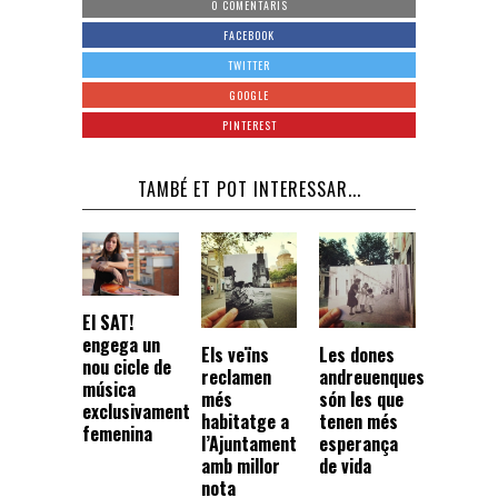
0 COMENTARIS
FACEBOOK
TWITTER
GOOGLE
PINTEREST
TAMBÉ ET POT INTERESSAR...
El SAT!
engega un
Els veïns
Les dones
nou cicle de
reclamen
andreuenques
música
més
són les que
exclusivament
habitatge a
tenen més
femenina
l’Ajuntament
esperança
amb millor
de vida
nota