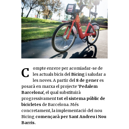
Compte enrere per acomiadar-se de
les actuals bicis del
Bicing
i saludar a
les noves. A partir del
8 de gener
es
posarà en marxa el projecte
‘Pedalem
Barcelona’,
el qual substituirà
progressivament
tot el sistema públic de
bicicletes
de Barcelona. Més
concretament, la implementació del nou
Bicing
començarà per Sant Andreu i Nou
Barris.