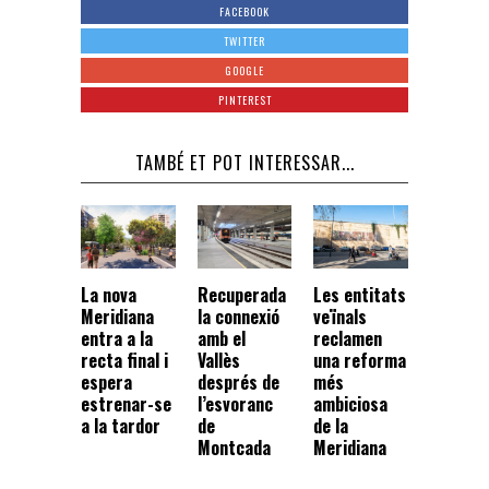
FACEBOOK
TWITTER
GOOGLE
PINTEREST
TAMBÉ ET POT INTERESSAR...
La nova
Recuperada
Les entitats
Meridiana
la connexió
veïnals
entra a la
amb el
reclamen
recta final i
Vallès
una reforma
espera
després de
més
estrenar-se
l’esvoranc
ambiciosa
a la tardor
de
de la
Montcada
Meridiana