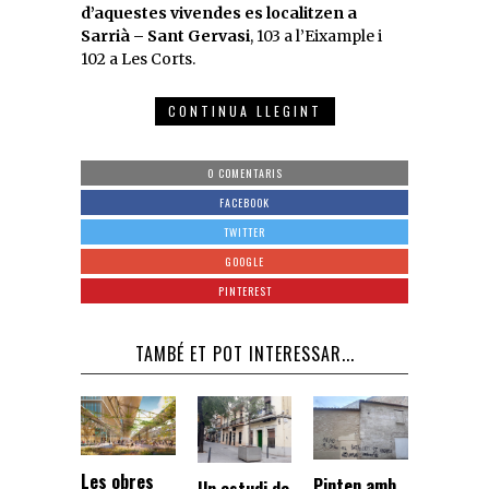
d’aquestes vivendes es localitzen a
Sarrià – Sant Gervasi
, 103 a l’Eixample i
102 a Les Corts.
CONTINUA LLEGINT
0 COMENTARIS
FACEBOOK
TWITTER
GOOGLE
PINTEREST
TAMBÉ ET POT INTERESSAR...
Les obres
Pinten amb