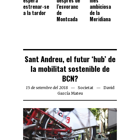
espera
després de
més
estrenar-se
l’esvoranc
ambiciosa
a la tardor
de
de la
Montcada
Meridiana
Sant Andreu, el futur ‘hub’ de
la mobilitat sostenible de
BCN?
15 de setembre del 2018
Societat
David
García Mateu