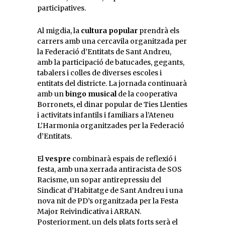
participatives.
Al migdia, la
cultura popular
prendrà els
carrers amb una cercavila organitzada per
la Federació d’Entitats de Sant Andreu,
amb la participació de batucades, gegants,
tabalers i colles de diverses escoles i
entitats del districte. La jornada continuarà
amb un
bingo musical
de la cooperativa
Borronets, el dinar popular de Ties Llenties
i activitats infantils i familiars a l’Ateneu
L’Harmonia organitzades per la Federació
d’Entitats.
El
vespre
combinarà espais de reflexió i
festa, amb una xerrada antiracista de SOS
Racisme, un sopar antirepressiu del
Sindicat d’Habitatge de Sant Andreu i una
nova nit de PD’s organitzada per la Festa
Major Reivindicativa i ARRAN.
Posteriorment, un dels plats forts serà el