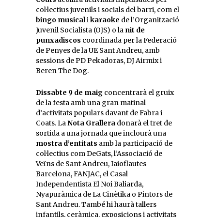
col·lectius juvenils i socials del barri, com el
bingo musical
i
karaoke
de l’Organització
Juvenil Socialista (OJS) o la
nit de
punxadiscos
coordinada per la Federació
de Penyes de la UE Sant Andreu, amb
sessions de PD Pekadoras, DJ Airmix i
Beren The Dog.
Dissabte 9 de maig
concentrarà el gruix
de la festa amb una gran matinal
d’activitats populars davant de Fabra i
Coats. La
Nota Grallera
donarà el tret de
sortida a una jornada que inclourà una
mostra d’entitats
amb la participació de
col·lectius com DeGats, l’Associació de
Veïns de Sant Andreu, Iaioflautes
Barcelona, FANJAC, el Casal
Independentista El Noi Baliarda,
Nyapuràmica de La Cinètika o Pintors de
Sant Andreu. També hi haurà tallers
infantils, ceràmica, exposicions i activitats