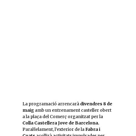
La programació arrencarà
divendres 8 de
maig
amb un entrenament casteller obert
a la plaça del Comerç organitzat per la
Colla Castellera Jove de Barcelona.
Paral·lelament, l’exterior de la
Fabra i
Coats
acollirà activitats impulsades per