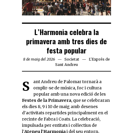
L’Harmonia celebra la
primavera amb tres dies de
festa popular
8 de maig del 2026
Societat
L'Exprés de
Sant Andreu
Sant Andreu de Palomar tornarà a
omplir-se de música, foc i cultura
popular amb una nova edició de les
Festes de la Primavera
, que se celebraran
els dies 8, 9 i 10 de maig amb desenes
d’activitats repartides principalment en el
recinte de Fabra i Coats. La celebració,
impulsada per entitats i col·lectius de
l’
Ateneu l’Harmonia
i del seu entorn,