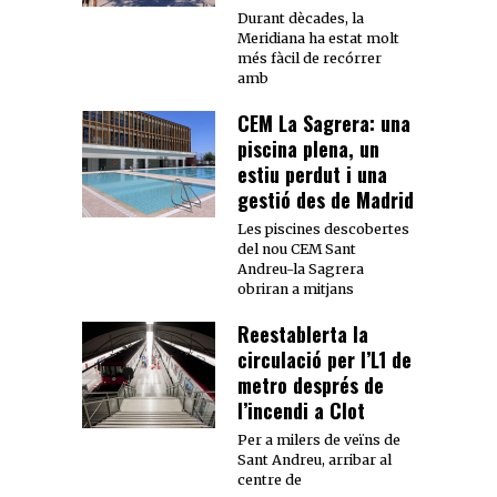
Durant dècades, la
Meridiana ha estat molt
més fàcil de recórrer
amb
CEM La Sagrera: una
piscina plena, un
estiu perdut i una
gestió des de Madrid
Les piscines descobertes
del nou CEM Sant
Andreu-la Sagrera
obriran a mitjans
Reestablerta la
circulació per l’L1 de
metro després de
l’incendi a Clot
Per a milers de veïns de
Sant Andreu, arribar al
centre de