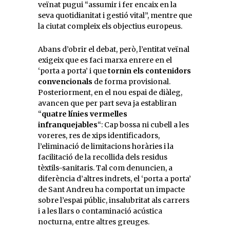
veïnat pugui “assumir i fer encaix en la
seva quotidianitat i gestió vital”, mentre que
la ciutat compleix els objectius europeus.
Abans d’obrir el debat, però, l’entitat veïnal
exigeix que es faci marxa enrere en el
‘porta a porta’ i que
tornin els contenidors
convencionals
de forma provisional.
Posteriorment, en el nou espai de diàleg,
avancen que per part seva ja establiran
“
quatre línies vermelles
infranquejables
“: Cap bossa ni cubell a les
voreres, res de xips identificadors,
l’eliminació de limitacions horàries i la
facilitació de la recollida dels residus
tèxtils-sanitaris. Tal com denuncien, a
diferència d’altres indrets, el ‘porta a porta’
de Sant Andreu ha comportat un impacte
sobre l’espai públic, insalubritat als carrers
i a les llars o contaminació acústica
nocturna, entre altres greuges.