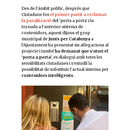
Des de l’àmbit polític, després que
Ciutadans fos
el primer partit a reclamar
la
paralització
del ‘porta a porta’ i la
tornada a l’anterior sistema de
contenidors, aquest dijous el grup
municipal de
Junts per Catalunya
a
l’Ajuntament ha presentat sis al·legacions al
projecte i també
ha demanat que s’aturi el
‘porta a porta’
, es dialogui amb totes les
sensibilitats ciutadanes i s’estudiï la
possibilitat de substituir l’actual sistema per
contenidors intel·ligents.