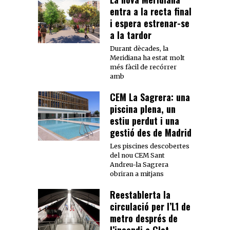
entra a la recta final
i espera estrenar-se
a la tardor
Durant dècades, la
Meridiana ha estat molt
més fàcil de recórrer
amb
CEM La Sagrera: una
piscina plena, un
estiu perdut i una
gestió des de Madrid
Les piscines descobertes
del nou CEM Sant
Andreu-la Sagrera
obriran a mitjans
Reestablerta la
circulació per l’L1 de
metro després de
l’incendi a Clot