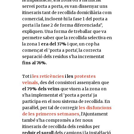
la implantació, a la zona on s’ha iniciat
servei porta a porta, es van dissenyar uns
itineraris tant de recollida domiciliària com
comercial, incloent-hi la fase 1 del porta a
porta i la fase 2 de forma diferenciada”,
expliquen. Una forma de treballar que va
permetre saber que la recollida selectiva en
la zona 1
era del 37%
i que, un cop ha
començat el ‘porta a porta’, la correcta
separació dels residus s’ha incrementat
fins al 76%.
Tot i
les reticències
i les
protestes
veïnals
, des del consistori assenyalen que
el 79% dels veïns
que viuen a la zona on
s’ha implementat el ‘porta a porta’ ja
participa en el nou sistema de recollida. En
paral·lel, per tal de corregir
les disfuncions
de les primeres setmanes
, l’Ajuntament
també s’ha compromès a fer nous
itineraris de recollida dels residus per
reduir el soroll
dels camions i la instal·lació