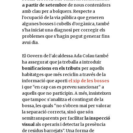
a partir de setembre
de nous contenidors
amb clau per a bolquers. Respecte a
l’ocupació de la via pública que generen
algunes bosses i cubells d’orgànica, també
s’ha iniciat una diagnosi per corregir els
problemes que s’hagin pogut generar fins
avui dia.
El Govern de l’alcaldessa Ada Colau també
ha assegurat que ja treballa a introduir
bonificacions en els tributs
per aquells
habitatges que més reciclin a través de la
informació que aporti
el xip de les bosses
i que “en cap cas es preveu sancionar” a
aquells que no participin. A més, insisteixen
que tampoc s’analitza el contingut de la
bossa, les quals “no s’obren mai per valorar
la separació correcta, sinó que són
semitransparents per facilitar
la inspecció
visual
als operaris i detectar la presència
de residus barrejats”. Una forma de