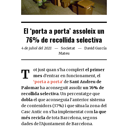
El ‘porta a porta’ assoleix un
76% de recollida selectiva
4 de juliol del 2021
Societat
David García
Mateu
Tot just quan s’ha complert
el primer
mes
d’entrar en funcionament, el
‘porta a porta’
de
Sant Andreu de
Palomar
ha aconseguit assolir
un 76% de
recollida selectiva
. Un percentatge que
dobla
el que aconseguia l’anterior sistema
de contenidors (37%) i que situa la zona del
Casc Antic on s’ha implementat com
la que
més recicla
de tota Barcelona, segons
dades de l’Ajuntament de Barcelona.