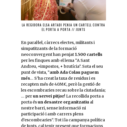
LA REGIDORA ELSA ARTADI PENJA UN CARTELL CONTRA
EL PORTA A PORTA // JUNTS
En paral·lel, càrrecs electes, militants i
simpatitzants de la formació
neoconvergent han penjat
1.500 cartells
per les finques amb el lema “A Sant
Andreu, +impostos, + brutícia”. Sota el seu
punt de vista, “
amb Ada Colau paguem
més
… S’ha creat la taxa de residus i es
recapten més de 40M€, però la gestió de
les escombraries recau sobre la ciutadania;
… per
un servei pitjor
! La recollida porta a
porta és
un desastre organitzatiu
al
nostre barri, sense informació ni
participació i amb carrers plens
d’escombraries”. Tot i la campanya política
de Junts, cal tenir present que formacions