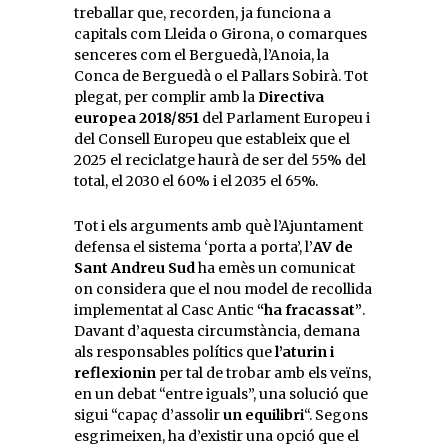
treballar que, recorden, ja funciona a
capitals com Lleida o Girona, o comarques
senceres com el Berguedà, l’Anoia, la
Conca de Berguedà o el Pallars Sobirà. Tot
plegat, per complir amb la
Directiva
europea 2018/851
del Parlament Europeu i
del Consell Europeu que estableix que el
2025 el reciclatge haurà de ser del 55% del
total, el 2030 el 60% i el 2035 el 65%.
Tot i els arguments amb què l’Ajuntament
defensa el sistema ‘porta a porta’, l’
AV de
Sant Andreu Sud
ha emès un comunicat
on considera que el nou model de recollida
implementat al Casc Antic
“ha fracassat”
.
Davant d’aquesta circumstància, demana
als responsables polítics que
l’aturin i
reflexionin
per tal de trobar amb els veïns,
en un debat “entre iguals”, una solució que
sigui “capaç d’assolir
un equilibri
“. Segons
esgrimeixen, ha d’existir una opció que el