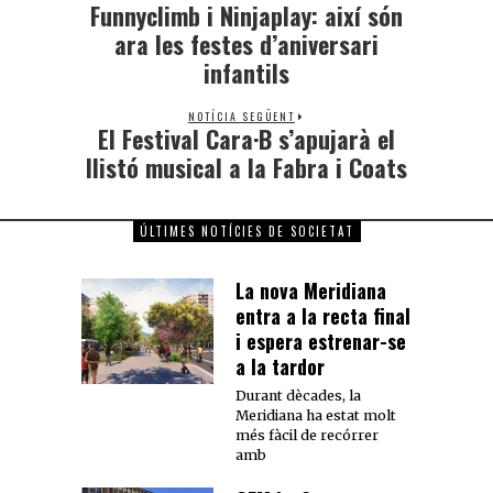
Funnyclimb i Ninjaplay: així són
ara les festes d’aniversari
infantils
NOTÍCIA SEGÜENT
El Festival Cara·B s’apujarà el
llistó musical a la Fabra i Coats
ÚLTIMES NOTÍCIES DE SOCIETAT
La nova Meridiana
entra a la recta final
i espera estrenar-se
a la tardor
Durant dècades, la
Meridiana ha estat molt
més fàcil de recórrer
amb