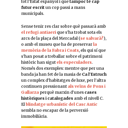
tot l’Estat espanyol i que
tampoc té cap
futur escrit
un cop passi a mans
municipals.
Sense tenir res clar sobre què passarà amb
el refugi antiaeri
que s’ha trobat sota els
arcs de la plaça del Mercadal (
se salvarà?
),
o amb el museu que ha de preservar
la
memòria de la Fabra i Coats
, els qui sí que
s’han posat a treballar sobre el patrimoni
històric han sigut
els especuladors
.
Només dos exemples: mentre que per una
banda ja han fet de la masia de
Ca l’Estruch
un complex d’habitatges de luxe, per l’altra
continuen pressionant
als veïns de Pons i
Gallarza
perquè marxin d’unes
cases
històriques i catalogades
amb el nivell C.
El
blindatge urbanístic del Casc Antic
sembla no escapar de la perversió
immobiliària.