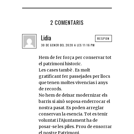
2 COMENTARIS
Lidia
RESPON
30 DE GENER DEL 2020 A LES 11:16 PM
Hem de fer força per conservar tot
el patrimoni historic.
Les cases tambè . Es molt
gratificant fer passejades per llocs
que tenen moltes vivencias i anys
de records.
No hem de deixar modernizar els
barris si això soposa enderrocar el
nostra pasat. Es poden arreglar
conservan la esencia. Tot es tenir
voluntat i l’Ajuntament ha de
posar-se les piles. Prou de ensorrar
el nostre Patrimoni.