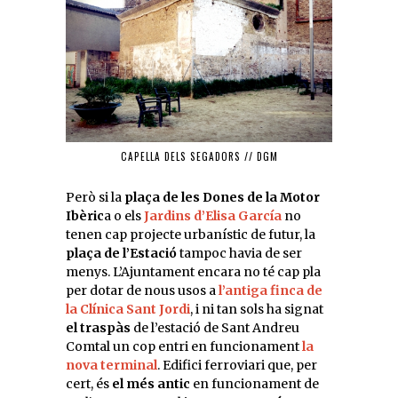
CAPELLA DELS SEGADORS // DGM
Però si la
plaça de les Dones de la Motor
Ibèric
a o els
Jardins d’Elisa García
no
tenen cap projecte urbanístic de futur, la
plaça de l’Estació
tampoc havia de ser
menys. L’Ajuntament encara no té cap pla
per dotar de nous usos a
l’antiga finca de
la Clínica Sant Jordi
, i ni tan sols ha signat
el traspàs
de l’estació de Sant Andreu
Comtal un cop entri en funcionament
la
nova terminal
. Edifici ferroviari que, per
cert, és
el més antic
en funcionament de