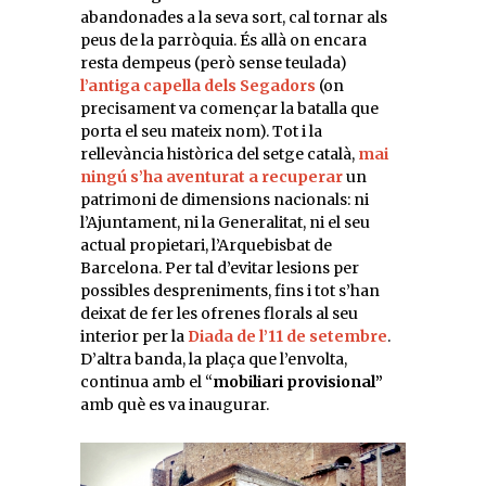
abandonades a la seva sort, cal tornar als
peus de la parròquia. És allà on encara
resta dempeus (però sense teulada)
l’antiga capella dels Segadors
(on
precisament va començar la batalla que
porta el seu mateix nom). Tot i la
rellevància històrica del setge català,
mai
ningú s’ha aventurat a recuperar
un
patrimoni de dimensions nacionals: ni
l’Ajuntament, ni la Generalitat, ni el seu
actual propietari, l’Arquebisbat de
Barcelona. Per tal d’evitar lesions per
possibles despreniments, fins i tot s’han
deixat de fer les ofrenes florals al seu
interior per la
Diada de l’11 de setembre
.
D’altra banda, la plaça que l’envolta,
continua amb el “
mobiliari provisional”
amb què es va inaugurar.