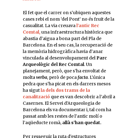
El fet que el carrer on s’ubiquen aquestes
cases rebi el nom ‘del Pont’ no és fruit de la
casualitat. La via creuava
l’antic Rec
Comtal,
una infraestructura històrica que
abastia d’aigua a bona part del Pla de
Barcelona. En el seu cas, la recuperació de
la memòria hidrogràfica havia d’anar
vinculada al desenvolupament del
Parc
Arqueològic del Rec Comtal
. Un
planejament, però, que s’ha envoltat de
molta
verba
, però de poca
facta
. L’única
pedra que s’ha picat en els darrers mesos
ha sigut
la dels dos trams de la
canalització
que es van descobrir a l’abril a
Casernes. El Servei d’Arqueologia de
Barcelona els va documentar i, tal com ha
passat amb les restes de l’antic molí o
l’aqüeducte romà,
allà s’han quedat.
Per resseguir la ruta d’estructures