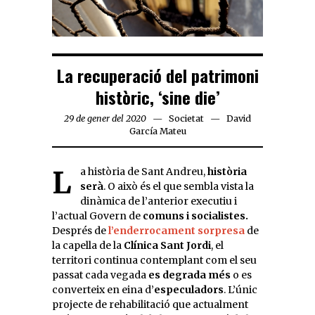
La recuperació del patrimoni
històric, ‘sine die’
29 de gener del 2020
Societat
David
García Mateu
La història de Sant Andreu,
història
serà
. O això és el que sembla vista la
dinàmica de l’anterior executiu i
l’actual Govern de
comuns i socialistes.
Després de
l’enderrocament sorpresa
de
la capella de la
Clínica Sant Jordi
, el
territori continua contemplant com el seu
passat cada vegada
es degrada més
o es
converteix en eina d’
especuladors
. L’únic
projecte de rehabilitació que actualment