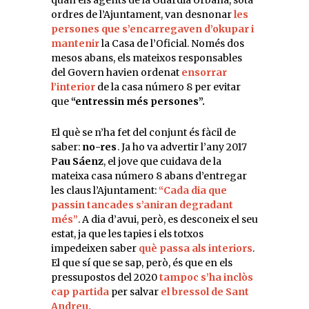
quan els agents de la Guàrdia Urbana, sota
ordres de l’Ajuntament, van desnonar
les
persones que s’encarregaven d’okupar i
mantenir
la Casa de l’Oficial. Només dos
mesos abans, els mateixos responsables
del Govern havien ordenat
ensorrar
l’interior
de la casa número 8 per evitar
que
“entressin més persones”.
El què se n’ha fet del conjunt és fàcil de
saber:
no-res
. Ja ho va advertir l’any 2017
P
au Sáenz
, el jove que cuidava de la
mateixa casa número 8 abans d’entregar
les claus l’Ajuntament:
“Cada dia que
passin tancades s’aniran degradant
més”
. A dia d’avui, però, es desconeix el seu
estat, ja que les tapies i els totxos
impedeixen saber
què passa als interiors
.
El que sí que se sap, però, és que en els
pressupostos del 2020
tampoc s’ha inclòs
cap partida
per salvar
el bressol de Sant
Andreu.