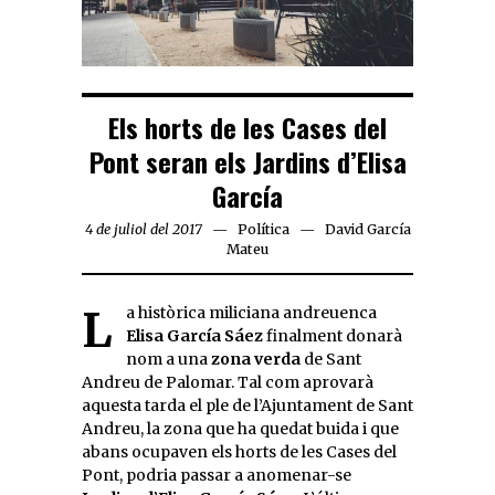
Els horts de les Cases del
Pont seran els Jardins d’Elisa
García
4 de juliol del 2017
Política
David García
Mateu
La històrica miliciana andreuenca
Elisa García Sáez
finalment donarà
nom a una
zona verda
de Sant
Andreu de Palomar. Tal com aprovarà
aquesta tarda el ple de l’Ajuntament de Sant
Andreu, la zona que ha quedat buida i que
abans ocupaven els horts de les Cases del
Pont, podria passar a anomenar-se