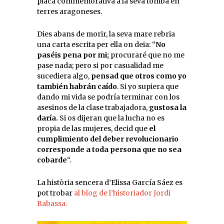
placa commemorativa a la seva tomba en
terres aragoneses.
Dies abans de morir, la seva mare rebria
una carta escrita per ella on deia: “
No
paséis pena por mi;
procuraré que no me
pase nada; pero si por casualidad me
sucediera algo,
pensad que otros como yo
también habrán caído
. Si yo supiera que
dando mi vida se podría terminar con los
asesinos de la clase trabajadora,
gustosa la
daría.
Si os dijeran que la lucha no es
propia de las mujeres, decid que
el
cumplimiento del deber revolucionario
corresponde a toda persona que no sea
cobarde
“.
La història sencera d’Elissa García Sáez es
pot trobar
al blog de l’historiador Jordi
Rabassa.