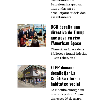
L’Ajuntament de
Barcelona ha aprovat
tirar endavant el
desallotjament dels dos
assentaments
BCN desafia una
directiva de Trump
que posa en risc
l’American Space
L’American Space de la
Biblioteca Ignasi Iglésias
– Can Fabra, en el
El PP demana
desallotjar La
Cinètika i fer-hi
habitatge social
La Cinètika enmig d’un
nou pols polític. Aquest
dimecres 19 de març,