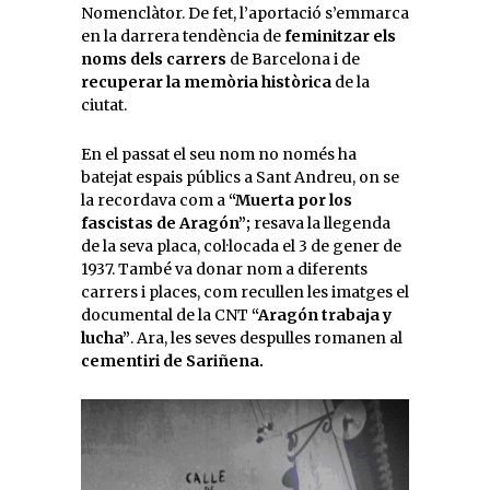
Nomenclàtor. De fet, l’aportació s’emmarca
en la darrera tendència de
feminitzar els
noms dels carrers
de Barcelona i de
recuperar la memòria històrica
de la
ciutat.
En el passat el seu nom no només ha
batejat espais públics a Sant Andreu, on se
la recordava com a
“Muerta por los
fascistas de Aragón”;
resava
la llegenda
de la seva placa, col·locada el 3 de gener de
1937. També va donar nom a diferents
carrers i places, com recullen les imatges el
documental de la CNT
“Aragón trabaja y
lucha”
. Ara, les seves despulles romanen al
cementiri de Sariñena.