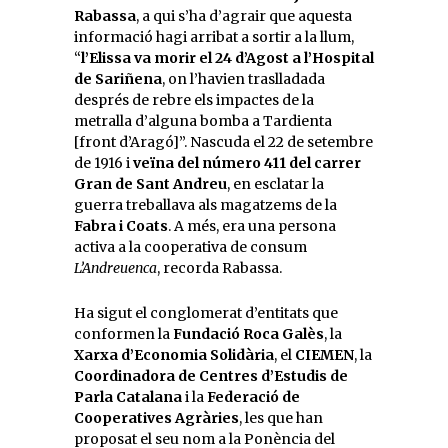
Rabassa
, a qui s’ha d’agrair que aquesta
informació hagi arribat a sortir a la llum,
“
l’Elissa va morir el 24 d’Agost a l’Hospital
de Sariñena
, on l’havien traslladada
després de rebre els impactes de la
metralla d’alguna bomba a Tardienta
[front d’Aragó]”. Nascuda el 22 de setembre
de 1916 i
veïna del número 411 del carrer
Gran de Sant Andreu
, en esclatar la
guerra treballava als magatzems de la
Fabra i Coats
. A més, era una persona
activa a la cooperativa de consum
L’Andreuenca
, recorda Rabassa.
Ha sigut el conglomerat d’entitats que
conformen la
Fundació Roca Galès
, la
Xarxa d’Economia Solidària
, el
CIEMEN
, la
Coordinadora de Centres d’Estudis de
Parla Catalana
i la
Federació de
Cooperatives Agràries
, les que han
proposat el seu nom a la Ponència del