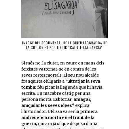
IMATGE DEL DOCUMENTAL DE LA CINEMATOGRÁFICA DE
LA CNT, ON ES POT LLEGIR “CALLE ELISA GARCIA”
Si més no, la ciutat, en caure en mans dels
feixistes va tornar-se en contra de les
seves restes mortals. El seu nou alcalde
franquista obligaria a
“ultratjar la seva
tomba:
féu picar la llegenda que hi havia
escrita. Un macabre càstig per una
persona morta.
Esborrar, amagar,
aniquilar les seves idees
“, explica
l’historiador. L’Elissa va ser
la primera
andreuenca morta en el front de la
guerra,
qui ara ja sí que disposa d’una