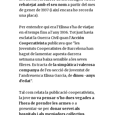
rebatejat amb el seu nom
a partir del mes
de gener de 1937 (i així encara ho recorda
una placa).
Per entendre qui era l’Elissa s’ha de viatjar
en el temps fins a l’any 1936. Tot just havia
esclatat la Guerra Civil quan l’
Acción
Cooperativista
publicava que “les
Joventuts Cooperatistes de Barcelona han
hagut de lamentar aquesta darrera
setmana una baixa sensible a les seves
fileres. Es tracta de
la simpàtica i valerosa
companya
de l’ex-secció de Joventut de
l’andreuenca Elissa Garcia, de
dinou -anys
d’edat
“.
Tal com relata la publicació cooperativista,
la jove
no va pensar-s’ho dues vegades a
l’hora de prendre les armes
o a
presentar-se per
donar servei als
hospitals i als menjadors col·lectius
.