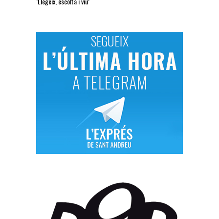
‘Llegeix, escolta i viu’