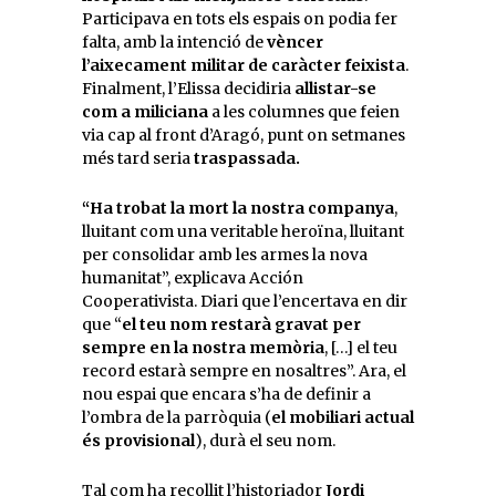
Participava en tots els espais on podia fer
falta, amb la intenció de
vèncer
l’aixecament militar de caràcter feixista
.
Finalment, l’Elissa decidiria
allistar-se
com a miliciana
a les columnes que feien
via cap al front d’Aragó, punt on setmanes
més tard seria
traspassada.
“Ha trobat la mort la nostra companya
,
lluitant com una veritable heroïna, lluitant
per consolidar amb les armes la nova
humanitat”, explicava Acción
Cooperativista. Diari que l’encertava en dir
que “
el teu nom restarà gravat per
sempre en la nostra memòria
, […] el teu
record estarà sempre en nosaltres”. Ara, el
nou espai que encara s’ha de definir a
l’ombra de la parròquia (
el mobiliari actual
és provisional
), durà el seu nom.
Tal com ha recollit l’historiador
Jordi