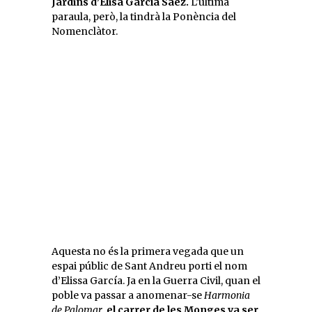
Jardins d’Elisa García Sáez.
L’última
paraula, però, la tindrà la Ponència del
Nomenclàtor.
Aquesta no és la primera vegada que un
espai públic de Sant Andreu porti el nom
d’Elissa García. Ja en la Guerra Civil, quan el
poble va passar a anomenar-se
Harmonia
de Palomar
,
el carrer de les Monges va ser