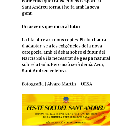
col·lectiva
que transcendeix l’esport. El
Sant Andreu torna. I ho fa amb la seva
gent.
Un ascens que mira al futur
La fita obre ara nous reptes. El club haurà
d’adaptar-se a les exigències de la nova
categoria, amb el debat sobre el futur del
Narcís Sala i la necessitat de
gespa natural
sobre la taula. Però això serà demà. Avui,
Sant Andreu celebra
.
Fotografia | Álvaro Martín – UESA