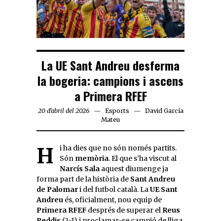
La UE Sant Andreu desferma
la bogeria: campions i ascens
a Primera RFEF
20 d'abril del 2026
Esports
David García
Mateu
Hi ha dies que no són només partits.
Són
memòria
. El que s’ha viscut al
Narcís Sala
aquest diumenge ja
forma part de la història de
Sant Andreu
de Palomar
i del futbol català. La
UE Sant
Andreu
és, oficialment, nou equip de
Primera RFEF
després de superar el
Reus
Reddis
(2-1) i proclamar-se campió de lliga