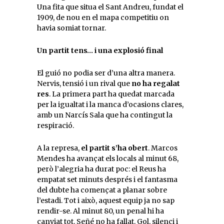
Una fita que situa el Sant Andreu, fundat el
1909, de nou en el mapa competitiu on
havia somiat tornar.
Un partit tens… i una explosió final
El guió no podia ser d’una altra manera.
Nervis, tensió i un rival que
no ha regalat
res
. La primera part ha quedat marcada
per la igualtat i la manca d’ocasions clares,
amb un Narcís Sala que ha contingut la
respiració.
A la represa,
el partit s’ha obert
. Marcos
Mendes ha avançat els locals al minut 68,
però l’alegria ha durat poc: el Reus ha
empatat set minuts després i el fantasma
del dubte ha començat a planar sobre
l’estadi. Tot i això, aquest equip ja no sap
rendir-se. Al minut 80, un penal hi ha
canviat tot. Señé no ha fallat. Gol, silenci i