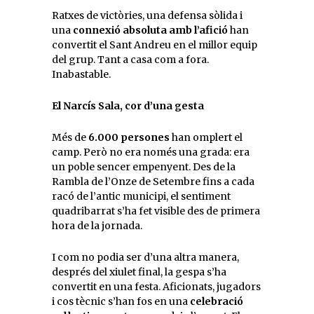
Ratxes de victòries, una defensa sòlida i
una
connexió absoluta amb l’afició
han
convertit el Sant Andreu en el millor equip
del grup. Tant a casa com a fora.
Inabastable.
El Narcís Sala, cor d’una gesta
Més de
6.000 persones
han omplert el
camp. Però no era només una grada: era
un poble sencer empenyent. Des de la
Rambla de l’Onze de Setembre fins a cada
racó de l’antic municipi, el sentiment
quadribarrat s’ha fet visible des de primera
hora de la jornada.
I com no podia ser d’una altra manera,
després del xiulet final, la gespa s’ha
convertit en una festa. Aficionats, jugadors
i cos tècnic s’han fos en una
celebració