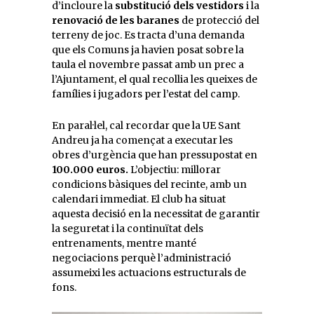
d’incloure la
substitució dels vestidors
i la
renovació de les baranes
de protecció del
terreny de joc. Es tracta d’una demanda
que els Comuns ja havien posat sobre la
taula el novembre passat amb un prec a
l’Ajuntament, el qual recollia les queixes de
famílies i jugadors per l’estat del camp.
En paral·lel, cal recordar que la UE Sant
Andreu ja ha començat a executar les
obres d’urgència que han pressupostat en
100.000 euros.
L’objectiu: millorar
condicions bàsiques del recinte, amb un
calendari immediat. El club ha situat
aquesta decisió en la necessitat de garantir
la seguretat i la continuïtat dels
entrenaments, mentre manté
negociacions perquè l’administració
assumeixi les actuacions estructurals de
fons.