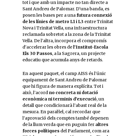
tot i que amb un impacte no tan directe a
Sant Andreu de Palomar. D’una banda, es
posen les bases per a una
futura connexió
de les línies de metro L1 i L3
entre Trinitat
Nova i Trinitat Vella, una infraestructura
reclamada sobretot a la zona de la Trinitat
Vella. De l’altra, incorpora el compromís
d’accelerar les obres de
l’Institut-Escola
Els 30 Passos
, a la Sagrera, un projecte
educatiu que acumula anys de retards.
En aquest paquet, el camp AISS és l’únic
equipament de Sant Andreu de Palomar
que hi figura de manera explícita. Tot i
això, l’acord
no concreta ni dotació
econòmica ni terminis d’execució
, un
detall que condicionarà l’abast real de la
mesura. En paral·lel, cal recordar que
l’aprovació dels comptes també depenen
de la llum verda que en puguin fer
altres
forces polítiques
del Parlament, com ara