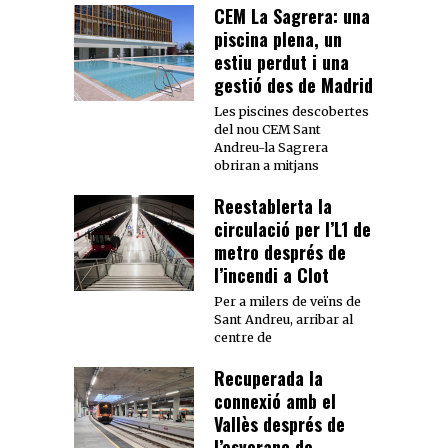
CEM La Sagrera: una
piscina plena, un
estiu perdut i una
gestió des de Madrid
Les piscines descobertes
del nou CEM Sant
Andreu-la Sagrera
obriran a mitjans
Reestablerta la
circulació per l’L1 de
metro després de
l’incendi a Clot
Per a milers de veïns de
Sant Andreu, arribar al
centre de
Recuperada la
connexió amb el
Vallès després de
l’esvoranc de