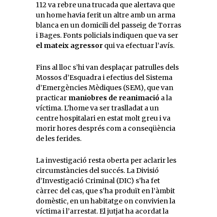
112 va rebre una trucada que alertava que
un home havia ferit un altre amb un arma
blanca en un domicili del passeig de Torras
i Bages. Fonts policials indiquen que va ser
el mateix agressor
qui va efectuar l’avís.
Fins al lloc s’hi van desplaçar patrulles dels
Mossos d’Esquadra i efectius del Sistema
d’Emergències Mèdiques (SEM), que van
practicar
maniobres de reanimació
a la
víctima. L’home va ser traslladat a un
centre hospitalari en estat molt greu i va
morir hores després com a conseqüència
de les ferides.
La investigació resta oberta per aclarir les
circumstàncies del succés. La Divisió
d’Investigació Criminal (DIC) s’ha fet
càrrec del cas, que s’ha produït en l’àmbit
domèstic, en un habitatge on convivien la
víctima i l’arrestat. El jutjat ha acordat la