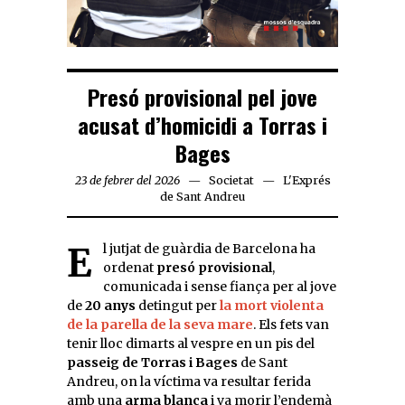
Presó provisional pel jove
acusat d’homicidi a Torras i
Bages
23 de febrer del 2026
Societat
L'Exprés
de Sant Andreu
El jutjat de guàrdia de Barcelona ha
ordenat
presó provisional
,
comunicada i sense fiança per al jove
de
20 anys
detingut per
la mort violenta
de la parella de la seva mare
. Els fets van
tenir lloc dimarts al vespre en un pis del
passeig de Torras i Bages
de Sant
Andreu, on la víctima va resultar ferida
amb una
arma blanca
i va morir l’endemà