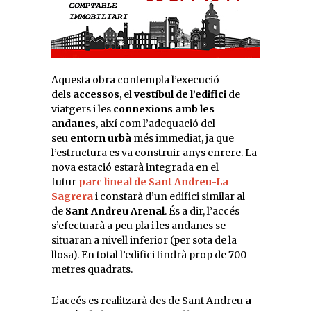
Aquesta obra contempla l’execució
dels
accessos
, el
vestíbul de l’edifici
de
viatgers i les
connexions amb les
andanes
, així com l’adequació del
seu
entorn urbà
més immediat, ja que
l’estructura es va construir anys enrere. La
nova estació estarà integrada en el
futur
parc lineal de Sant Andreu-La
Sagrera
i constarà d’un edifici similar al
de
Sant Andreu Arenal
. És a dir, l’accés
s’efectuarà a peu pla i les andanes se
situaran a nivell inferior (per sota de la
llosa). En total l’edifici tindrà prop de 700
metres quadrats.
L’accés es realitzarà des de Sant Andreu
a