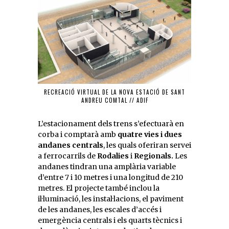
RECREACIÓ VIRTUAL DE LA NOVA ESTACIÓ DE SANT
ANDREU COMTAL // ADIF
L’estacionament dels trens s’efectuarà en
corba i comptarà amb
quatre vies i dues
andanes centrals
, les quals oferiran servei
a ferrocarrils de
Rodalies
i
Regionals.
Les
andanes tindran una amplària variable
d’entre 7 i 10 metres i una longitud de 210
metres. El projecte també inclou la
il·luminació, les instal·lacions, el paviment
de les andanes, les escales d’accés i
emergència centrals i els quarts tècnics i