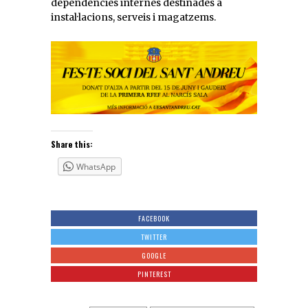
dependències internes destinades a
instal·lacions, serveis i magatzems.
Share this:
WhatsApp
FACEBOOK
TWITTER
GOOGLE
PINTEREST