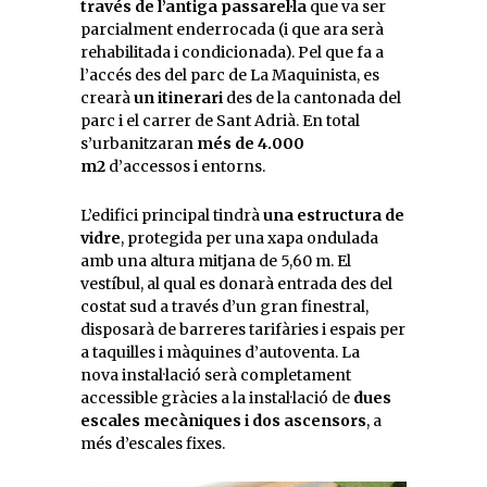
través de l’antiga passarel·la
que va ser
parcialment enderrocada (i que ara serà
rehabilitada i condicionada). Pel que fa a
l’accés des del parc de La Maquinista, es
crearà
un itinerari
des de la cantonada del
parc i el carrer de Sant Adrià. En total
s’urbanitzaran
més de 4.000
m2
d’accessos i entorns.
L’edifici principal tindrà
una estructura de
vidre
, protegida per una xapa ondulada
amb una altura mitjana de 5,60 m. El
vestíbul, al qual es donarà entrada des del
costat sud a través d’un gran finestral,
disposarà de barreres tarifàries i espais per
a taquilles i màquines d’autoventa. La
nova instal·lació serà completament
accessible gràcies a la instal·lació de
dues
escales mecàniques i dos ascensors
, a
més d’escales fixes.