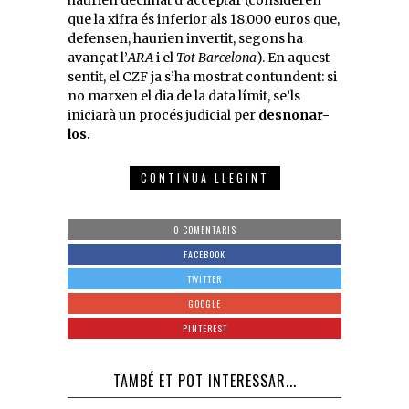
que la xifra és inferior als 18.000 euros que,
defensen, haurien invertit, segons ha
avançat l’
ARA
i el
Tot Barcelona
). En aquest
sentit, el CZF ja s’ha mostrat contundent: si
no marxen el dia de la data límit, se’ls
iniciarà un procés judicial per
desnonar-
los.
CONTINUA LLEGINT
0 COMENTARIS
FACEBOOK
TWITTER
GOOGLE
PINTEREST
TAMBÉ ET POT INTERESSAR...