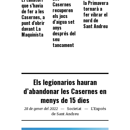
la Primavera
Casernes
que s’havia
tornarà a
recuperen
de fer a les
fer vibrar el
els jocs
Casernes, a
nord de
d’aigua set
punt d’obrir
Sant Andreu
anys
davant La
després del
Maquinista
seu
tancament
Els legionarios hauran
d’abandonar les Casernes en
menys de 15 dies
28 de gener del 2022
Societat
L'Exprés
de Sant Andreu