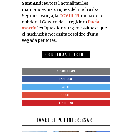
Sant Andreu
tota l’actualitat i les
mancances històriques del nucli urbà.
Segons avança, la
COVID-19
no ha de fer
oblidar al Govern de la regidora
Lucía
Martín
les “qüestions urgentíssimes” que
el nucli urbà necessita resoldre d’una
vegada per totes.
CONTINUA LLEGINT
1 COMENTARI
FACEBOOK
TWITTER
GOOGLE
PINTEREST
TAMBÉ ET POT INTERESSAR...