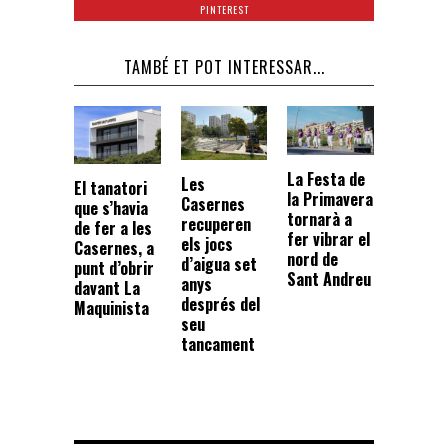
PINTEREST
TAMBÉ ET POT INTERESSAR...
La Festa de
Les
El tanatori
la Primavera
Casernes
que s’havia
tornarà a
recuperen
de fer a les
fer vibrar el
els jocs
Casernes, a
nord de
d’aigua set
punt d’obrir
Sant Andreu
anys
davant La
després del
Maquinista
seu
tancament