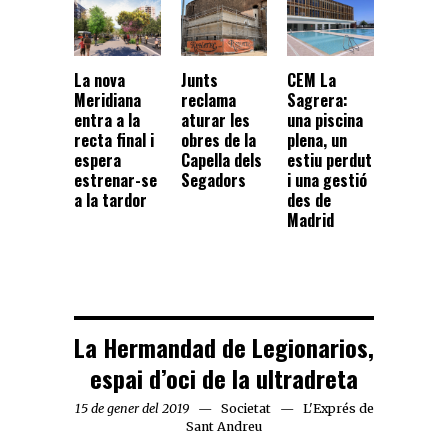
Junts
CEM La
La nova
reclama
Sagrera:
Meridiana
aturar les
una piscina
entra a la
obres de la
plena, un
recta final i
Capella dels
estiu perdut
espera
Segadors
i una gestió
estrenar-se
des de
a la tardor
Madrid
La Hermandad de Legionarios,
espai d’oci de la ultradreta
15 de gener del 2019
Societat
L'Exprés de
Sant Andreu