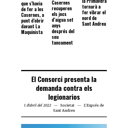
la Primavera
Casernes
que s’havia
tornarà a
recuperen
de fer a les
fer vibrar el
els jocs
Casernes, a
nord de
d’aigua set
punt d’obrir
Sant Andreu
anys
davant La
després del
Maquinista
seu
tancament
El Consorci presenta la
demanda contra els
legionarios
1 d'abril del 2022
Societat
L'Exprés de
Sant Andreu