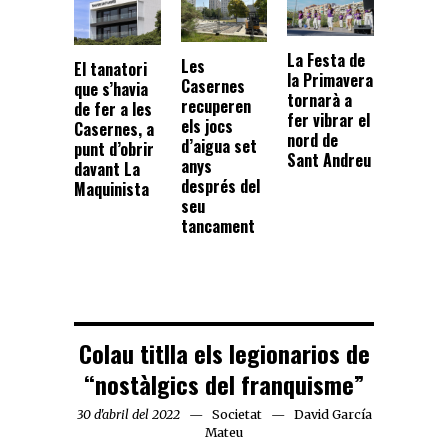
La Festa de
Les
El tanatori
la Primavera
Casernes
que s’havia
tornarà a
recuperen
de fer a les
fer vibrar el
els jocs
Casernes, a
nord de
d’aigua set
punt d’obrir
Sant Andreu
anys
davant La
després del
Maquinista
seu
tancament
Colau titlla els legionarios de
“nostàlgics del franquisme”
30 d'abril del 2022
Societat
David García
Mateu