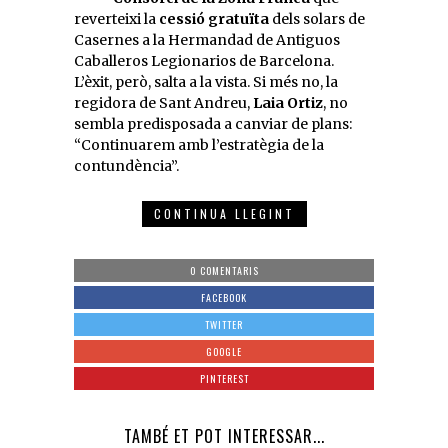
reverteixi la
cessió gratuïta
dels solars de
Casernes a la Hermandad de Antiguos
Caballeros Legionarios de Barcelona.
L’èxit, però, salta a la vista. Si més no, la
regidora de Sant Andreu,
Laia Ortiz
, no
sembla predisposada a canviar de plans:
“Continuarem amb l’estratègia de la
contundència”.
CONTINUA LLEGINT
0 COMENTARIS
FACEBOOK
TWITTER
GOOGLE
PINTEREST
TAMBÉ ET POT INTERESSAR...