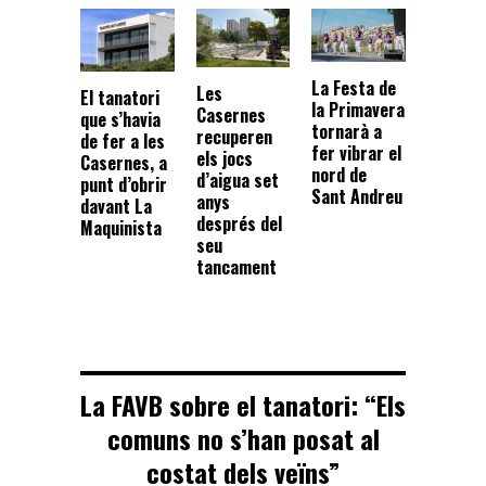
La Festa de
Les
El tanatori
la Primavera
Casernes
que s’havia
tornarà a
recuperen
de fer a les
fer vibrar el
els jocs
Casernes, a
nord de
d’aigua set
punt d’obrir
Sant Andreu
anys
davant La
després del
Maquinista
seu
tancament
La FAVB sobre el tanatori: “Els
comuns no s’han posat al
costat dels veïns”