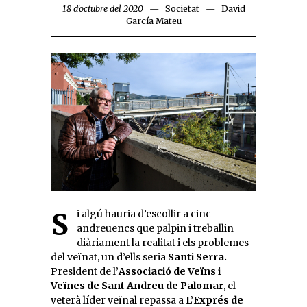
18 d'octubre del 2020
Societat
David
García Mateu
Si algú hauria d’escollir a cinc
andreuencs que palpin i treballin
diàriament la realitat i els problemes
del veïnat, un d’ells seria
Santi Serra.
President de l’
Associació de Veïns i
Veïnes de Sant Andreu de Palomar
, el
veterà líder veïnal repassa a
L’Exprés de