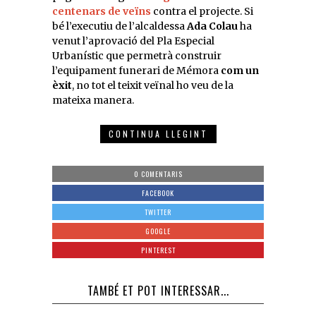
centenars de veïns
contra el projecte. Si
bé l’executiu de l’alcaldessa
Ada Colau
ha
venut l’aprovació del Pla Especial
Urbanístic que permetrà construir
l’equipament funerari de Mémora
com un
èxit
, no tot el teixit veïnal ho veu de la
mateixa manera.
CONTINUA LLEGINT
0 COMENTARIS
FACEBOOK
TWITTER
GOOGLE
PINTEREST
TAMBÉ ET POT INTERESSAR...