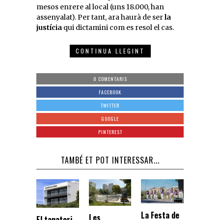
mesos enrere al local (uns 18.000, han
assenyalat). Per tant, ara haurà de ser
la
justícia
qui dictamini com es resol el cas.
CONTINUA LLEGINT
0 COMENTARIS
FACEBOOK
TWITTER
GOOGLE
PINTEREST
TAMBÉ ET POT INTERESSAR...
La Festa de
Les
El tanatori