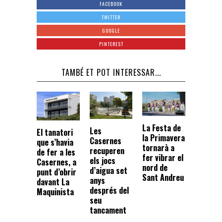
FACEBOOK
TWITTER
GOOGLE
PINTEREST
TAMBÉ ET POT INTERESSAR...
La Festa de
Les
El tanatori
la Primavera
Casernes
que s’havia
tornarà a
recuperen
de fer a les
fer vibrar el
els jocs
Casernes, a
nord de
d’aigua set
punt d’obrir
Sant Andreu
anys
davant La
després del
Maquinista
seu
tancament