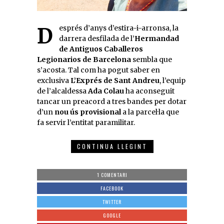
Després d’anys d’estira-i-arronsa, la
darrera desfilada de l’
Hermandad
de Antiguos Caballeros
Legionarios de Barcelona
sembla que
s’acosta. Tal com ha pogut saber en
exclusiva
L’Exprés de Sant Andreu
, l’equip
de l’alcaldessa
Ada Colau
ha aconseguit
tancar un preacord a tres bandes per dotar
d’un
nou ús provisional
a la parcel·la que
fa servir l’entitat paramilitar.
CONTINUA LLEGINT
1 COMENTARI
FACEBOOK
TWITTER
GOOGLE