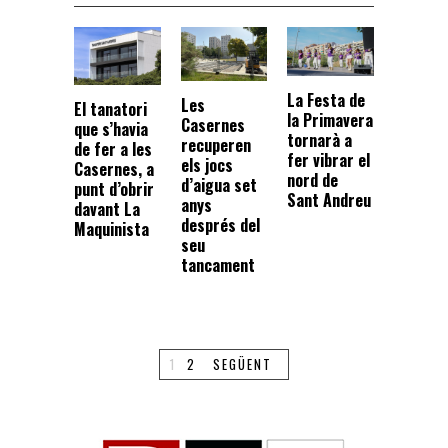
La Festa de
Les
El tanatori
la Primavera
Casernes
que s’havia
tornarà a
recuperen
de fer a les
fer vibrar el
els jocs
Casernes, a
nord de
d’aigua set
punt d’obrir
Sant Andreu
anys
davant La
després del
Maquinista
seu
tancament
1
2
SEGÜENT