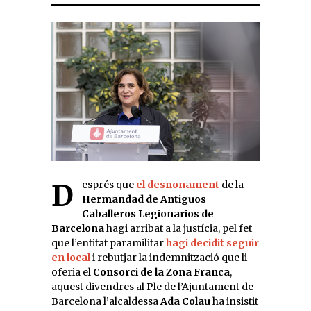
Després que
el desnonament
de la
Hermandad de Antiguos
Caballeros Legionarios de
Barcelona
hagi arribat a la justícia, pel fet
que l’entitat paramilitar
hagi decidit seguir
en local
i rebutjar la indemnització que li
oferia el
Consorci de la Zona Franca
,
aquest divendres al Ple de l’Ajuntament de
Barcelona l’alcaldessa
Ada Colau
ha insistit