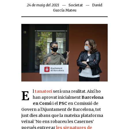
24 de maig del 2021
Societat
David
García Mateu
El
tanatori
serà una realitat. Així ho
han aprovat inicialment
Barcelona
en Comú
i el
PSC
en Comissió de
Govern a l’Ajuntament de Barcelona, tot
just dies abans que la mateixa plataforma
veïnal ‘No ens robareu les Casernes’
pogués entregar
les signatures de