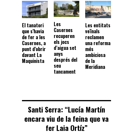
Les
El tanatori
Les entitats
Casernes
que s’havia
veïnals
recuperen
de fer a les
reclamen
els jocs
Casernes, a
una reforma
d’aigua set
punt d’obrir
més
anys
davant La
ambiciosa
després del
Maquinista
de la
seu
Meridiana
tancament
Santi Serra: “Lucía Martín
encara viu de la feina que va
fer Laia Ortíz”