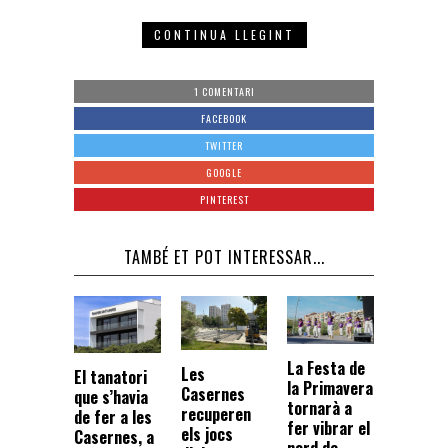
CONTINUA LLEGINT
1 COMENTARI
FACEBOOK
TWITTER
GOOGLE
PINTEREST
TAMBÉ ET POT INTERESSAR...
La Festa de
Les
El tanatori
la Primavera
Casernes
que s’havia
tornarà a
recuperen
de fer a les
fer vibrar el
els jocs
Casernes, a