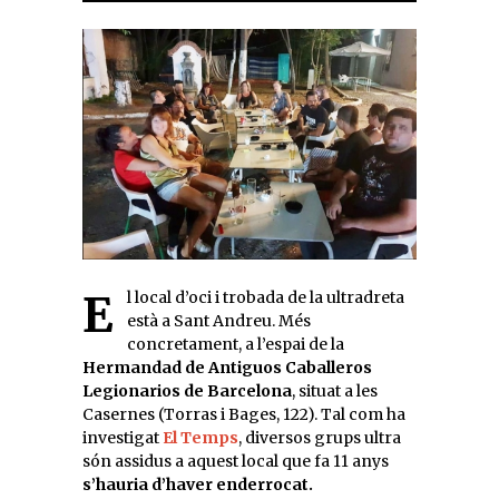
El local d’oci i trobada de la ultradreta
està a Sant Andreu. Més
concretament, a l’espai de la
Hermandad de Antiguos Caballeros
Legionarios de Barcelona
, situat a les
Casernes (Torras i Bages, 122). Tal com ha
investigat
El Temps
, diversos grups ultra
són assidus a aquest local que fa 11 anys
s’hauria d’haver enderrocat.