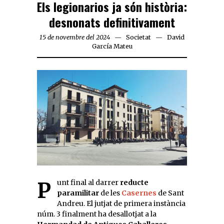
Els legionarios ja són història:
desnonats definitivament
15 de novembre del 2024
Societat
David
García Mateu
Punt final al darrer
reducte
paramilitar
de les
Casernes
de Sant
Andreu. El jutjat de primera instància
núm. 3 finalment ha desallotjat a la