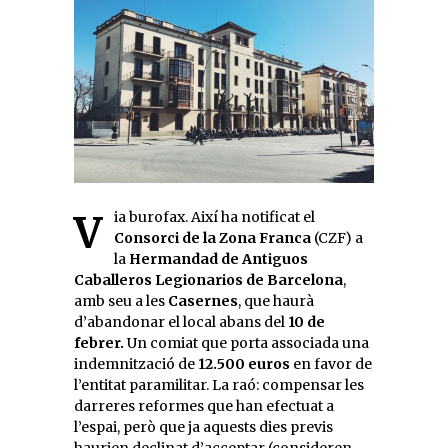
Via burofax. Així ha notificat el
Consorci de la Zona Franca
(CZF) a
la
Hermandad de Antiguos
Caballeros Legionarios de Barcelona
,
amb seu a les
Casernes
, que haurà
d’abandonar el local abans del
10 de
febrer.
Un comiat que porta associada una
indemnització de
12.500 euros
en favor de
l’entitat paramilitar. La raó: compensar les
darreres reformes que han efectuat a
l’espai, però que ja aquests dies previs
haurien declinat d’acceptar (consideren