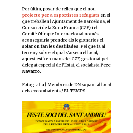
Per últim, posar de relleu que el nou
projecte per a esportistes refugiats
en el
que treballen l’Ajuntament de Barcelona, el
Consorci de la Zona Franca (CZF) i el
Comitè Olímpic Internacional només
aconseguiria prendre als legionarios
el
solar on fan les desfilades.
Pel que fa al
terreny sobre el qual s’aixeca el local,
aquest està en mans del CZF, gestionat pel
delegat especial de l’Estat, el socialista
Pere
Navarro.
Fotografia | Membres de DN sopant al local
dels excombatents / EL TEMPS