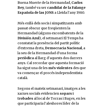
Buena Muerte de la Hermandad,
Carlos
Bey
, també va ser
candidat de la Falange
Española de las JONS
a Lleida l’any 1980.
Més enllà dels socis i simpatitzants amb
passat obscur que freqüenten la
Hermandad (alguns excombatents de la
División Azul
), el setmanari El Temps ha
constatat la presència del partit polític
d’extrema dreta,
Democracia Nacional
, a
la seu de la Hermandad d’una forma
periòdica
al llarg d’aquests dos darrers
anys. Cal recordar que aquesta formació
ha sigut una de les
més violentes
des que
va començar el procés independentista
català.
Segons el mateix setmanari, imatges a les
xarxes socials evidencien
sopars i
trobades
al local de Torras i Bages, en les
que participaria l’aleshores líder de la