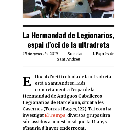
La Hermandad de Legionarios,
espai d’oci de la ultradreta
15 de gener del 2019
Societat
L'Exprés de
Sant Andreu
El local d’oci i trobada de la ultradreta
està a Sant Andreu. Més
concretament, a l’espai de la
Hermandad de Antiguos Caballeros
Legionarios de Barcelona
, situat a les
Casernes (Torras i Bages, 122). Tal com ha
investigat
El Temps
, diversos grups ultra
són assidus a aquest local que fa 11 anys
s’hauria d’haver enderrocat.