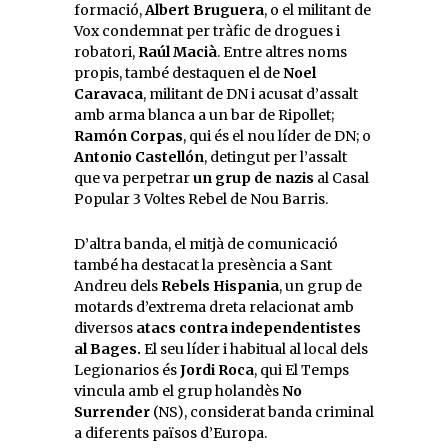
formació,
Albert Bruguera
, o el militant de
Vox condemnat per tràfic de drogues i
robatori,
Raúl Macià
. Entre altres noms
propis, també destaquen el de
Noel
Caravaca
, militant de DN i acusat d’assalt
amb arma blanca a un bar de Ripollet;
Ramón Corpas
, qui és el nou líder de DN; o
Antonio Castellón
, detingut per l’assalt
que va perpetrar
un grup de nazis
al Casal
Popular 3 Voltes Rebel de Nou Barris.
D’altra banda, el mitjà de comunicació
també ha destacat la presència a Sant
Andreu dels
Rebels Hispania
, un grup de
motards d’extrema dreta relacionat amb
diversos
atacs contra independentistes
al Bages.
El seu líder i habitual al local dels
Legionarios és
Jordi Roca
, qui El Temps
vincula amb el grup holandès
No
Surrender
(NS), considerat banda criminal
a diferents països d’Europa.