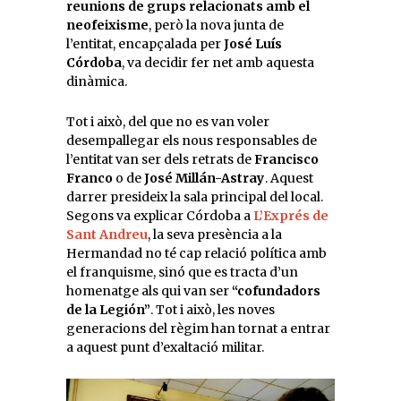
reunions de grups relacionats amb el
neofeixisme
, però la nova junta de
l’entitat, encapçalada per
José Luís
Córdoba
, va decidir fer net amb aquesta
dinàmica.
Tot i això, del que no es van voler
desempallegar els nous responsables de
l’entitat van ser dels retrats de
Francisco
Franco
o de
José Millán-Astray
. Aquest
darrer presideix la sala principal del local.
Segons va explicar Córdoba a
L’Exprés de
Sant Andreu
, la seva presència a la
Hermandad no té cap relació política amb
el franquisme, sinó que es tracta d’un
homenatge als qui van ser
“cofundadors
de la Legión”
. Tot i això, les noves
generacions del règim han tornat a entrar
a aquest punt d’exaltació militar.