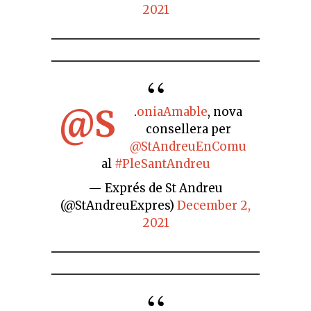
2021
@S
.
oniaAmable
, nova
consellera per
@StAndreuEnComu
al
#PleSantAndreu
— Exprés de St Andreu
(@StAndreuExpres)
December 2,
2021