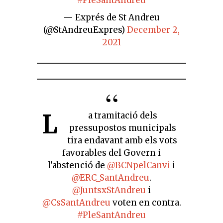
— Exprés de St Andreu
(@StAndreuExpres)
December 2,
2021
L
a tramitació dels
pressupostos municipals
tira endavant amb els vots
favorables del Govern i
l'abstenció de
@BCNpelCanvi
i
@ERC_SantAndreu
.
@JuntsxStAndreu
i
@CsSantAndreu
voten en contra.
#PleSantAndreu