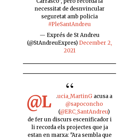
Carrasco", però recorda la
necessitat de desnvincular
seguretat amb policia
#PleSantAndreu
— Exprés de St Andreu
(@StAndreuExpres)
December 2,
2021
@L
.
ucia_MartinG
acusa a
@sapoconcho
(
@ERC_SantAndreu
)
de fer un discurs escenificador i
li recorda els projectes que ja
estan en marxa: "Ara sembla que