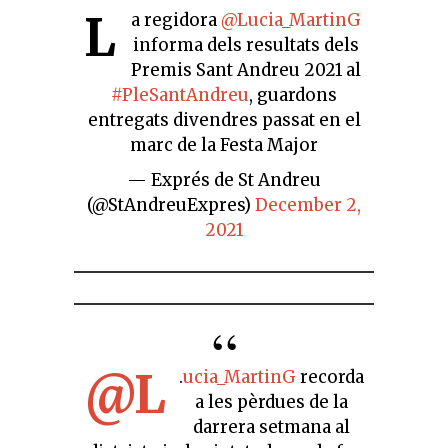
L
a regidora
@Lucia_MartinG
informa dels resultats dels
Premis Sant Andreu 2021 al
#PleSantAndreu
, guardons
entregats divendres passat en el
marc de la Festa Major
— Exprés de St Andreu
(@StAndreuExpres)
December 2,
2021
@L
.
ucia_MartinG
recorda
a les pèrdues de la
darrera setmana al