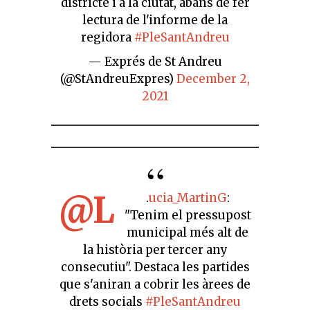
districte i a la ciutat, abans de fer
lectura de l'informe de la
regidora
#PleSantAndreu
— Exprés de St Andreu
(@StAndreuExpres)
December 2,
2021
@L
.
ucia_MartinG
:
"Tenim el pressupost
municipal més alt de
la història per tercer any
consecutiu". Destaca les partides
que s'aniran a cobrir les àrees de
drets socials
#PleSantAndreu