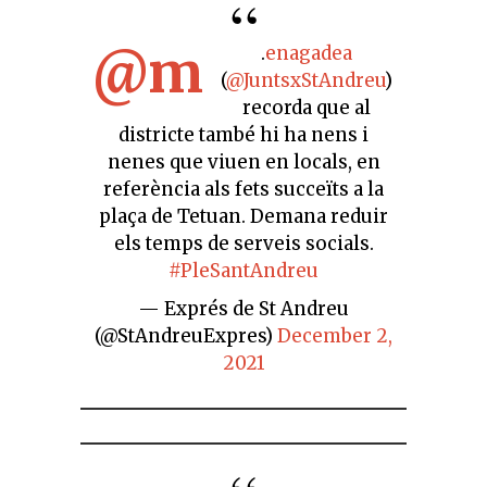
@m
.
enagadea
(
@JuntsxStAndreu
)
recorda que al
districte també hi ha nens i
nenes que viuen en locals, en
referència als fets succeïts a la
plaça de Tetuan. Demana reduir
els temps de serveis socials.
#PleSantAndreu
— Exprés de St Andreu
(@StAndreuExpres)
December 2,
2021