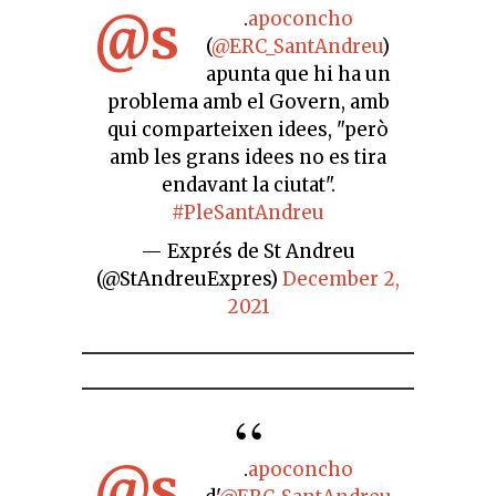
@s
.
apoconcho
(
@ERC_SantAndreu
)
apunta que hi ha un
problema amb el Govern, amb
qui comparteixen idees, "però
amb les grans idees no es tira
endavant la ciutat".
#PleSantAndreu
— Exprés de St Andreu
(@StAndreuExpres)
December 2,
2021
@s
.
apoconcho