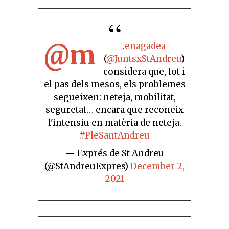
@m
.
enagadea
(
@JuntsxStAndreu
)
considera que, tot i
el pas dels mesos, els problemes
segueixen: neteja, mobilitat,
seguretat… encara que reconeix
l'intensiu en matèria de neteja.
#PleSantAndreu
— Exprés de St Andreu
(@StAndreuExpres)
December 2,
2021