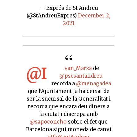
— Exprés de St Andreu
(@StAndreuExpres)
December 2,
2021
@I
.
van_Marza
de
@pscsantandreu
recorda a
@menagadea
que l'Ajuntament ja ha deixat de
ser la sucursal de la Generalitat i
recorda que encara deu diners a
la ciutat i discrepa amb
@sapoconcho
sobre el fet que
Barcelona sigui moneda de canvi
#PleSantAndreu