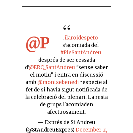
@P
.
ilaroidespeto
s'acomiada del
#PleSantAndreu
després de ser cessada
d'
@ERC_SantAndreu
"sense saber
el motiu" i entra en discussió
amb
@montsebenedi
respecte al
fet de si havia sigut notificada de
la celebració del plenari. La resta
de grups l'acomiaden
afectuosament.
— Exprés de St Andreu
(@StAndreuExpres)
December 2,