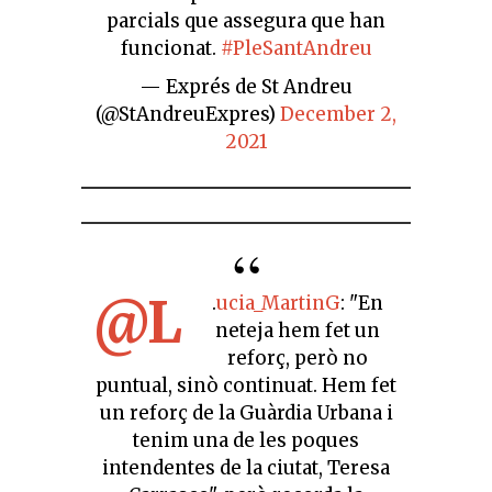
parcials que assegura que han
funcionat.
#PleSantAndreu
— Exprés de St Andreu
(@StAndreuExpres)
December 2,
2021
@L
.
ucia_MartinG
: "En
neteja hem fet un
reforç, però no
puntual, sinò continuat. Hem fet
un reforç de la Guàrdia Urbana i
tenim una de les poques
intendentes de la ciutat, Teresa