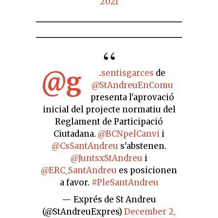
2021
@g
.
sentisgarces
de
@StAndreuEnComu
presenta l'aprovació
inicial del projecte normatiu del
Reglament de Participació
Ciutadana.
@BCNpelCanvi
i
@CsSantAndreu
s'abstenen.
@JuntsxStAndreu
i
@ERC_SantAndreu
es posicionen
a favor.
#PleSantAndreu
— Exprés de St Andreu
(@StAndreuExpres)
December 2,