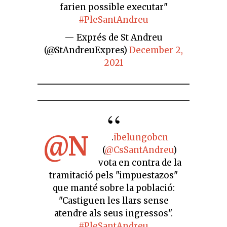
farien possible executar"
#PleSantAndreu
— Exprés de St Andreu
(@StAndreuExpres)
December 2,
2021
@N
.
ibelungobcn
(
@CsSantAndreu
)
vota en contra de la
tramitació pels "impuestazos"
que manté sobre la població:
"Castiguen les llars sense
atendre als seus ingressos".
#PleSantAndreu