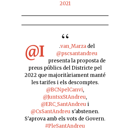
2021
@I
.
van_Marza
del
@pscsantandreu
presenta la proposta de
preus públics del Districte pel
2022 que majoritàriament manté
les tarifes i els descomptes.
@BCNpelCanvi
,
@JuntsxStAndreu
,
@ERC_SantAndreu
i
@CsSantAndreu
s'abstenen.
S'aprova amb els vots de Govern.
#PleSantAndreu