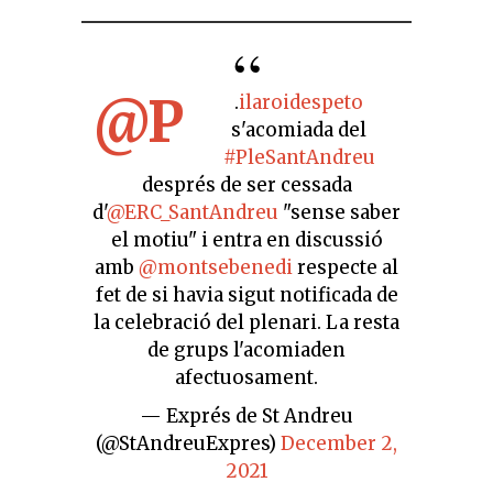
@P
.
ilaroidespeto
s'acomiada del
#PleSantAndreu
després de ser cessada
d'
@ERC_SantAndreu
"sense saber
el motiu" i entra en discussió
amb
@montsebenedi
respecte al
fet de si havia sigut notificada de
la celebració del plenari. La resta
de grups l'acomiaden
afectuosament.
— Exprés de St Andreu
(@StAndreuExpres)
December 2,
2021