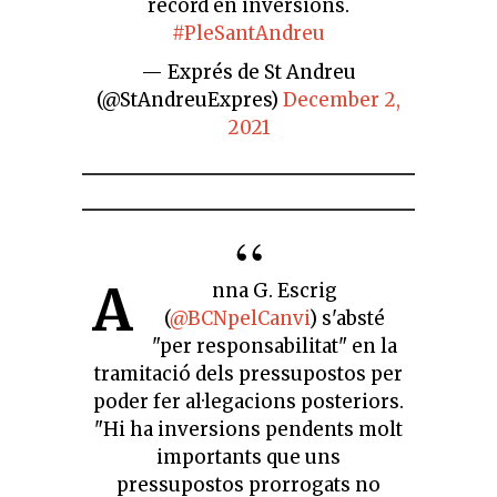
rècord en inversions.
#PleSantAndreu
— Exprés de St Andreu
(@StAndreuExpres)
December 2,
2021
A
nna G. Escrig
(
@BCNpelCanvi
) s'absté
"per responsabilitat" en la
tramitació dels pressupostos per
poder fer al·legacions posteriors.
"Hi ha inversions pendents molt
importants que uns
pressupostos prorrogats no