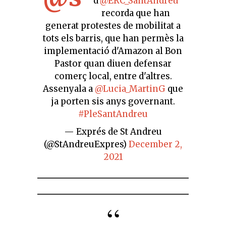
d'
@ERC_SantAndreu
recorda que han
generat protestes de mobilitat a
tots els barris, que han permès la
implementació d'Amazon al Bon
Pastor quan diuen defensar
comerç local, entre d'altres.
Assenyala a
@Lucia_MartinG
que
ja porten sis anys governant.
#PleSantAndreu
— Exprés de St Andreu
(@StAndreuExpres)
December 2,
2021