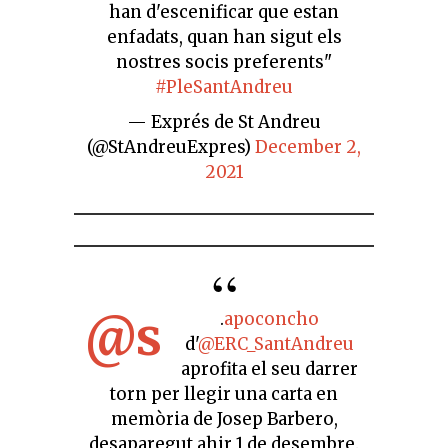
han d'escenificar que estan
enfadats, quan han sigut els
nostres socis preferents"
#PleSantAndreu
— Exprés de St Andreu
(@StAndreuExpres)
December 2,
2021
@s
.
apoconcho
d'
@ERC_SantAndreu
aprofita el seu darrer
torn per llegir una carta en
memòria de Josep Barbero,
desaparegut ahir 1 de desembre.