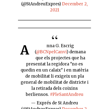
(@StAndreuExpres)
December 2,
2021
A
nna G. Escrig
(
@BCNpelCanvi
) demana
que els projectes que ha
presentat la regidora "no es
quedin en un calaix" i en matèria
de mobilitat li exigeix un pla
general de mobilitat de districte i
la retirada dels coixins
berliensos.
#PleSantAndreu
— Exprés de St Andreu
(@StAndreuExpres)
December 2,