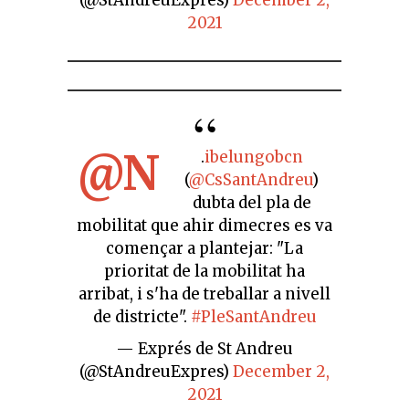
2021
@N
.
ibelungobcn
(
@CsSantAndreu
)
dubta del pla de
mobilitat que ahir dimecres es va
començar a plantejar: "La
prioritat de la mobilitat ha
arribat, i s'ha de treballar a nivell
de districte".
#PleSantAndreu
— Exprés de St Andreu
(@StAndreuExpres)
December 2,
2021