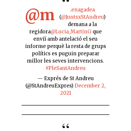
@m
.
enagadea
(
@JuntsxStAndreu
)
demana a la
regidora
@Lucia_MartinG
que
enviï amb antelació el seu
informe perquè la resta de grups
polítics es puguin preparar
millor les seves intervencions.
#PleSantAndreu
— Exprés de St Andreu
(@StAndreuExpres)
December 2,
2021