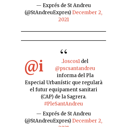
— Exprés de St Andreu
(@StAndreuExpres)
December 2,
2021
@i
.
loscos1
del
@pscsantandreu
informa del Pla
Especial Urbanístic que regularà
el futur equipament sanitari
(CAP) de la Sagrera.
#PleSantAndreu
— Exprés de St Andreu
(@StAndreuExpres)
December 2,