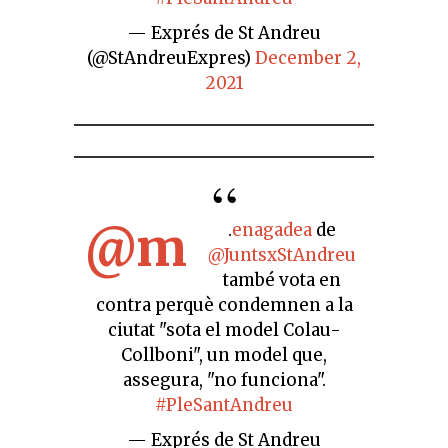
— Exprés de St Andreu
(@StAndreuExpres)
December 2,
2021
@m
.
enagadea
de
@JuntsxStAndreu
també vota en
contra perquè condemnen a la
ciutat "sota el model Colau-
Collboni", un model que,
assegura, "no funciona".
#PleSantAndreu
— Exprés de St Andreu