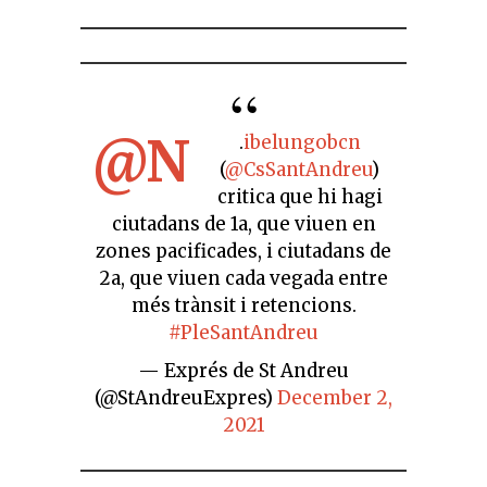
@N
.
ibelungobcn
(
@CsSantAndreu
)
critica que hi hagi
ciutadans de 1a, que viuen en
zones pacificades, i ciutadans de
2a, que viuen cada vegada entre
més trànsit i retencions.
#PleSantAndreu
— Exprés de St Andreu
(@StAndreuExpres)
December 2,
2021