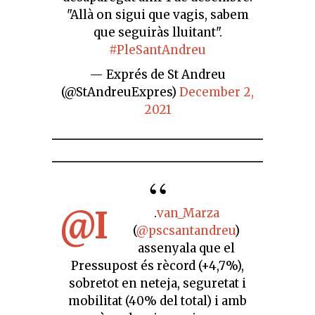
"Allà on sigui que vagis, sabem
que seguiràs lluitant".
#PleSantAndreu
— Exprés de St Andreu
(@StAndreuExpres)
December 2,
2021
@I
.
van_Marza
(
@pscsantandreu
)
assenyala que el
Pressupost és rècord (+4,7%),
sobretot en neteja, seguretat i
mobilitat (40% del total) i amb