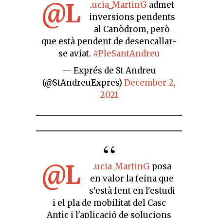
@L
.
ucia_MartinG
admet
inversions pendents
al Canòdrom, però
que està pendent de desencallar-
se aviat.
#PleSantAndreu
— Exprés de St Andreu
(@StAndreuExpres)
December 2,
2021
@L
.
ucia_MartinG
posa
en valor la feina que
s'està fent en l'estudi
i el pla de mobilitat del Casc
Antic i l'aplicació de solucions