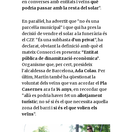
en converses amb entitats i veïns
què
podria passar amb la resta del solar
“.
En paral·lel, ha advertit que “no és una
parcel·la municipal” i que qui ha pres la
decisió de vendre el solar a la funerària és
el CZF. “És una subhasta
d’un privat
“, ha
declarat, obviant la definició amb què el
mateix Consorci es presenta:
“Entitat
pública de dinamització econòmica”
.
Organisme que, per cert, presideix
l’alcaldessa de Barcelona,
Ada Colau
. Per
últim, Martín també ha qüestionat la
voluntat dels veïns que van acordar el
Pla
Casernes
ara fa
14 anys
, en recordar que
“allà es podria haver fet un
allotjament
turístic
; no sé si és el que necessita aquella
zona del barri i
si és el que volien els
veïns
“.