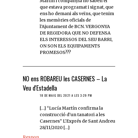
Martín i companyia no saben el
que estava programat i signat, que
ens ho demani als veïns, que tenim
les memòries oficials de
l’Ajuntament de BCN. VERGONYA
DE REGIDORA QUE NO DEFENSA
ELS INTERESSOS DEL SEU BARRI,
ON SON ELS EQUIPAMENTS
PROMESOS???
NO ens ROBAREU les CASERNES – La
Veu d'Estadella
18 DE MAIG DEL 2021 A LES 3:29 PM
[…] “Lucía Martín confirma la
construcció d’un tanatori a les
Casernes” L’Exprés de Sant Andreu
28/11/2020 […]
Respon