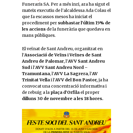
Funeraris SA. Per a més inri, ara ha sigut el
mateix executiu de l’alcaldessa Ada Colau el
que fa escassos mesos ha iniciat el
procediment per
subhastar l’últim 15% de
les accions
de la funerària que quedava en
mans públiques.
El veïnat de Sant Andreu, organitzat en
l’
Associació de Veïns i Veïnes de Sant
Andreu de Palomar
, l’
AVV Sant Andreu
Sud
i l’
AVV Sant Andreu Nord –
Tramuntana
, l’
AVV La Sagrera
, l’
AV
Trinitat Vella
i l’
AVV del Bon Pastor,
ja ha
convocat una concentració informativa i
de rebuig a la
plaça d’Orfila
el proper
dilluns 30 de novembre a les 18 hores.