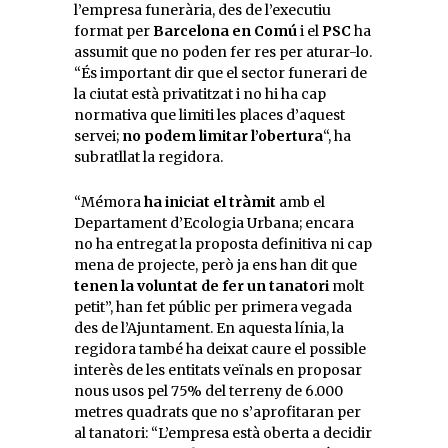
l’empresa funerària, des de l’executiu
format per
Barcelona en Comú
i el
PSC
ha
assumit que no poden fer res per aturar-lo.
“És important dir que el sector funerari de
la ciutat està privatitzat i no hi ha cap
normativa que limiti les places d’aquest
servei;
no podem limitar l’obertura
“, ha
subratllat la regidora.
“Mémora
ha iniciat el tràmit
amb el
Departament d’Ecologia Urbana; encara
no ha entregat la proposta definitiva ni cap
mena de projecte, però ja ens han dit que
tenen la voluntat de fer un tanatori
molt
petit”, han fet públic per primera vegada
des de l’Ajuntament. En aquesta línia, la
regidora també ha deixat caure el possible
interès de les entitats veïnals en proposar
nous usos pel 75% del terreny de 6.000
metres quadrats que no s’aprofitaran per
al tanatori: “L’empresa està oberta a decidir