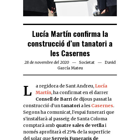
Lucía Martín confirma la
construcció d’un tanatori a
les Casernes
28 de novembre del 2020
Societat
David
García Mateu
La regidora de Sant Andreu,
Lucía
Martín
, ha confirmat en el darrer
Consell de Barri
de dijous passat la
construcció d’un
tanatori
a les
Casernes
.
Segons ha comunicat, l’espai funerari que
s’instal·larà al passeig de Santa Coloma
comptarà amb
quatre sales de vetlla
i
només aprofitarà el 25% de la superfície
del solar que
Serveis Funeraris de