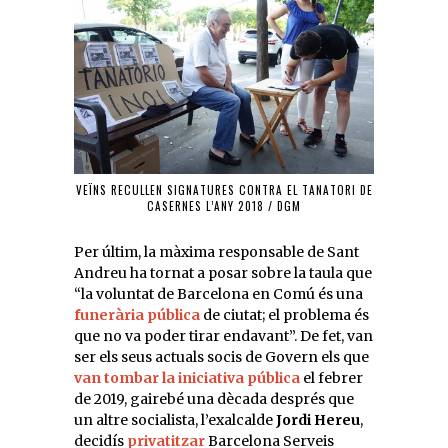
VEÏNS RECULLEN SIGNATURES CONTRA EL TANATORI DE
CASERNES L’ANY 2018 / DGM
Per últim, la màxima responsable de Sant
Andreu ha tornat a posar sobre la taula que
“la voluntat de Barcelona en Comú és una
funerària pública
de ciutat; el problema és
que no va poder tirar endavant”. De fet, van
ser els seus actuals socis de Govern els que
van tombar la iniciativa pública
el febrer
de 2019, gairebé una dècada després que
un altre socialista, l’exalcalde
Jordi Hereu
,
decidís
privatitzar
Barcelona Serveis