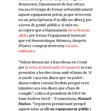
denuncien, l’Ajuntament de Barcelona
encara té temps de frenar urbanísticament
aquest equipament privat, ja que el terreny
en un principi havia d’acollir un alberg per
a joves de gestió pública. Si més no,
accepten que a l’Ajuntament
no trobaran
aliats
per frenar l’equipament funerari
que vol desenvolupar Mémora, després
d’haver comprat el terreny
en una
subhasta.
“Volem denunciar a Barcelona en Comú
per
la seva actitud amb el tanatori
; es van
presentar a les eleccions amb el lema de ‘
Sí
se puede
‘ i ara ens diuen que ‘
no poden
‘;
abans volien canviar les lleis perquè eren
injustes i ara ens diuen que s’han de
complir”, critica el president de l’AVV de
Sant Andreu Nord – Tramuntana,
Manuel
Muñoz
. “Seguirem pressionant perquè
aquest solar aculli
un equipament públic
i