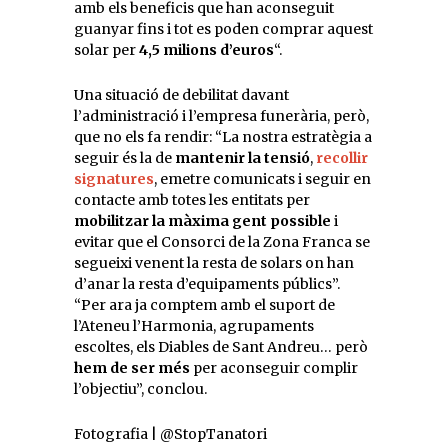
amb els beneficis que han aconseguit
guanyar fins i tot es poden comprar aquest
solar per
4,5 milions d’euros
“.
Una situació de debilitat davant
l’administració i l’empresa funerària, però,
que no els fa rendir: “La nostra estratègia a
seguir és la de
mantenir la tensió
,
recollir
signatures
, emetre comunicats i seguir en
contacte amb totes les entitats per
mobilitzar la màxima gent possible
i
evitar que el Consorci de la Zona Franca se
segueixi venent la resta de solars on han
d’anar la resta d’equipaments públics”.
“Per ara ja comptem amb el suport de
l’Ateneu l’Harmonia, agrupaments
escoltes, els Diables de Sant Andreu… però
hem de ser més
per aconseguir complir
l’objectiu”, conclou.
Fotografia | @StopTanatori