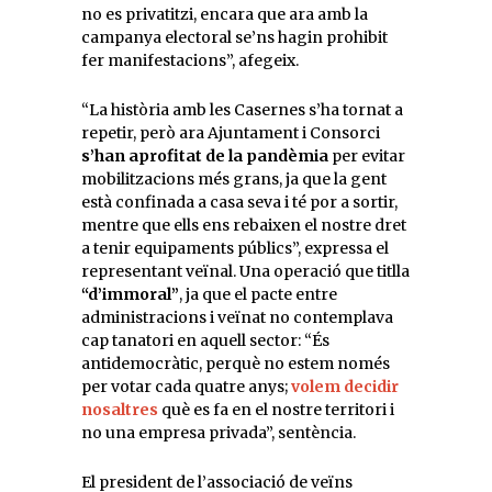
no es privatitzi, encara que ara amb la
campanya electoral se’ns hagin prohibit
fer manifestacions”, afegeix.
“La història amb les Casernes s’ha tornat a
repetir, però ara Ajuntament i Consorci
s’han aprofitat de la pandèmia
per evitar
mobilitzacions més grans, ja que la gent
està confinada a casa seva i té por a sortir,
mentre que ells ens rebaixen el nostre dret
a tenir equipaments públics”, expressa el
representant veïnal. Una operació que titlla
“d’immoral”
, ja que el pacte entre
administracions i veïnat no contemplava
cap tanatori en aquell sector: “És
antidemocràtic, perquè no estem només
per votar cada quatre anys;
volem decidir
nosaltres
què es fa en el nostre territori i
no una empresa privada”, sentència.
El president de l’associació de veïns