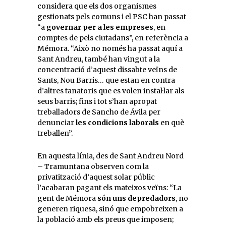
considera que els dos organismes
gestionats pels comuns i el PSC han passat
“a
governar per a les empreses
, en
comptes de pels ciutadans”, en referència a
Mémora. “Això no només ha passat aquí a
Sant Andreu, també han vingut a la
concentració d’aquest dissabte veïns de
Sants, Nou Barris… que estan en contra
d’altres tanatoris que es volen instal·lar als
seus barris; fins i tot s’han apropat
treballadors de Sancho de Ávila per
denunciar
les condicions laborals
en què
treballen”.
En aquesta línia, des de Sant Andreu Nord
– Tramuntana observen com la
privatització d’aquest solar públic
l’acabaran pagant els mateixos veïns: “La
gent de Mémora
són uns depredadors
, no
generen riquesa, sinó que empobreixen a
la població amb els preus que imposen;