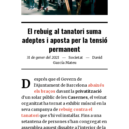
El rebuig al tanatori suma
adeptes i aposta per la tensió
permanent
31 de gener del 2021
Societat
David
García Mateu
Després que el Govern de
l’Ajuntament de Barcelona
abaixés
els braços
davant la
privatització
d’un solar públic de les
Casernes
, el veïnat
organitzat ha tornat a exhibir múscul en la
seva campanya de
rebuig contra el
tanatori
que s’hi vol instal·lar. Fins a una
setantena de persones s’han congregat en
assemblea aquest dissabte a l’interior de la