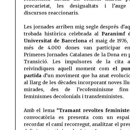
precarietat, les desigualtats i l’auge
discursos reaccionaris.
Les jornades arriben mig segle després d’aq
trobada històrica celebrada al
Paranimf 
Universitat de Barcelona
el maig de 1976,
més de 4.000 dones van participar en
Primeres Jornades Catalanes de la Dona en 
Transició. Les impulsores de la cita a
reivindiquen aquell moment com
el pun
partida
d’un moviment que ha anat evoluci
al llarg de les dècades incorporant noves llu
mirades, des de l’ecofeminisme fins
feminismes decolonials i transfeministes.
Amb el lema “
Tramant revoltes feministe
convocatòria es presenta com un espa
recordar el camí recorregut, analitzar el pre