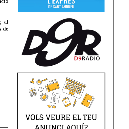
ació
ç al
s de