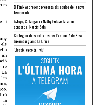
eres
El Fènix Andreuenc presenta els equips de la nova
temporada
Estopa, C. Tangana i Nathy Peluso faran un
e i
concert al Narcís Sala
Sortegem dues entrades per l’actuació de Rosa-
juny
Luxemburg amb La Lírica
 els
‘Llegeix, escolta i viu’
ella
 un
ació
ntre
st
La
, les
ina
,
oo.
irà
 la