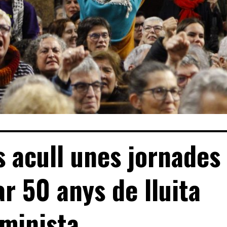
s acull unes jornades
ar 50 anys de lluita
minista