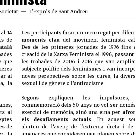
Societat
L'Exprés de Sant Andreu
al 14
Les participants faran un recorregut per difer
ts de
moments clau
del moviment feminista cat
atalà
Des de les primeres jornades de 1976 fins 
ades
creació de la Xarxa Feminista el 1996, passant
a que
les trobades de 2006 i 2016 que van amplia
meres
subjecte polític dels feminismes i van incorp
ar al
noves perspectives sobre les cures, la divers
a, la
sexual i de gènere o l’antiracisme.
Segons expliquen les impulsores,
nes,
commemoració dels 50 anys no vol ser nomé
ts al
exercici de memòria, sinó una eina per
afro
eptes
els desafiaments actuals
. En aquest sen
es de
alerten de l’avenç de l’extrema dreta i de
er la
amenaces que consideren que planen sobre d