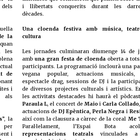
 dels
i llibertats conquerits durant les darr
dècades.
uella
Una cloenda festiva amb música, teatr
de la
cultura
 quan
 les
Les jornades culminaran diumenge 14 de 
plena
amb
una gran festa de cloenda
oberta a tots
ctual
participants. La programació inclourà una pa
t de
vegana popular, actuacions musicals,
onant
espectacle drag, sessions de DJ i la particip
ites i
de diversos projectes culturals i artístics. E
 als
les activitats destacades hi haurà el pòdca
Paraula L
, el concert de
Maio
i
Carla Collado
actuacions de
DJ Epèntica, Perla Negra
i
Res
s
”, la
així com la clausura a càrrec de la coral
Me T
i per
Paral·lelament, l’Espai Bota acoll
sent i
representacions teatrals
vinculades a