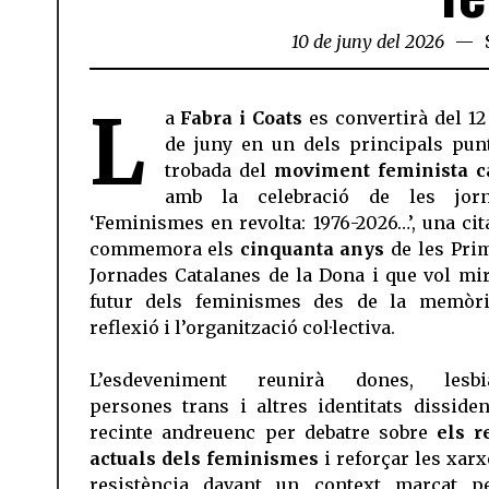
10 de juny del 2026
L
a
Fabra i Coats
es convertirà del 12 
de juny en un dels principals pun
trobada del
moviment feminista c
amb la celebració de les jorn
‘Feminismes en revolta: 1976-2026…’, una cit
commemora els
cinquanta anys
de les Pri
Jornades Catalanes de la Dona i que vol mir
futur dels feminismes des de la memòri
reflexió i l’organització col·lectiva.
L’esdeveniment reunirà dones, lesbia
persones trans i altres identitats dissiden
recinte andreuenc per debatre sobre
els r
actuals dels feminismes
i reforçar les xarx
resistència davant un context marcat p