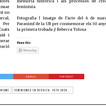
dores
memòria històrica i als processos de cre
inuar
feminista.
nt un
rcal,
Fotografia | Imatge de l’acte del 6 de mar
. Per
Paranimf de la UB per conmemorar els 50 any
Coats
la primera trobada // Rebecca Tolosa
exió
i
nerar
Share this:
zació
WhatsApp
R
GOOGLE
PINTEREST
INISME
FEMINISMES EN REVOLTA: 1976-2026...