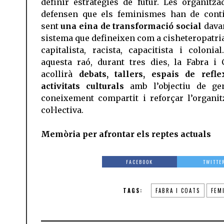
definir estratègies de futur. Les organitza
defensen que els feminismes han de cont
sent
una eina de transformació social
dava
sistema que defineixen com a cisheteropatria
capitalista, racista, capacitista i colonial
aquesta raó, durant tres dies, la Fabra i 
acollirà
debats, tallers, espais de refl
activitats culturals
amb l’objectiu de ge
coneixement compartit i reforçar l’organit
col·lectiva.
Memòria per afrontar els reptes actuals
FACEBOOK
TWITTE
TAGS:
FABRA I COATS
FEM