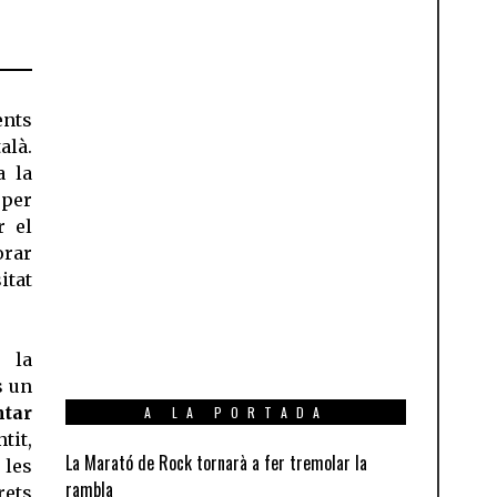
ents
alà.
a la
 per
r el
orar
itat
 la
s un
ntar
A LA PORTADA
tit,
La Marató de Rock tornarà a fer tremolar la
 les
rambla
rets