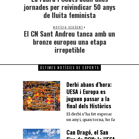
jornades per reivindicar 50 anys
de lluita feminista
NOTÍCIA SEGÜENT
El CN Sant Andreu tanca amb un
bronze europeu una etapa
irrepetible
ÚLTIMES NOTÍCIES DE ESPORTS
Derbi abans d’hora:
UESA i Europa es
juguen passar a la
final dels Històrics
El derbi s’ha fet esperar
un any i, quan torna, ho fa
Can Dragó, el San