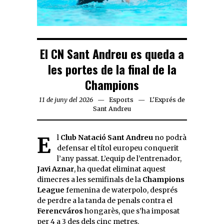
El CN Sant Andreu es queda a
les portes de la final de la
Champions
11 de juny del 2026
Esports
L'Exprés de
Sant Andreu
El
Club Natació Sant Andreu
no podrà
defensar el títol europeu conquerit
l’any passat. L’equip de l’entrenador,
Javi Aznar
, ha quedat eliminat aquest
dimecres a les semifinals de la
Champions
League
femenina de waterpolo, després
de perdre a la tanda de penals contra el
Ferencváros
hongarès, que s’ha imposat
per 4 a 3 des dels cinc metres.