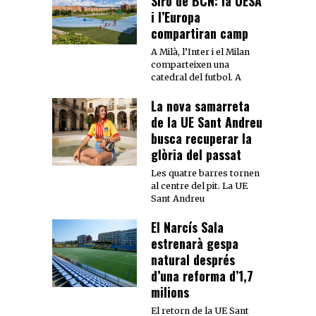
Siro de BCN: la UESA
i l’Europa
compartiran camp
A Milà, l’Inter i el Milan
comparteixen una
catedral del futbol. A
La nova samarreta
de la UE Sant Andreu
busca recuperar la
glòria del passat
Les quatre barres tornen
al centre del pit. La UE
Sant Andreu
El Narcís Sala
estrenarà gespa
natural després
d’una reforma d’1,7
milions
El retorn de la UE Sant