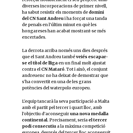
diverses incorporacions de primer nivell,
ha sabut resistir els moments de
domini
del CN Sant Andreu
i ha forçat una tanda
de penals en l’últim minut en què les
hongareses han acabat mostrant-se més
encertades.
La derrota arriba només uns dies després
que el Sant Andreu també
veiés escapar-
se el títol de lliga
en un final molt ajustat
contra el
CN Mataró
. Tot i això, el conjunt
andreuenc no ha deixat de demostrar que
s’ha convertit en una de les grans
potències del waterpolo europeu.
L’equip tancarà la seva participació a Malta
amb el partit pel tercer i quart lloc, amb
l’objectiu d’aconseguir
una nova medalla
continental.
Precisament, seria
el tercer
podi consecutiu
a la màxima competició
europea, després del tercer lloc aconseguit