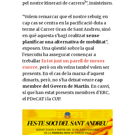
pel nostre itinerari de carrers?”, insisteixen.
“Volem remarcar que el nostre rebuig en
cap cas se centra en la pacificació duta a
terme al Carrer Gran de Sant Andreu, sinó
en què aquesta s’hagi realitzat
sense
planificar una alternativa de mobilitat
“,
exposen. Una qüestió sobre la qual
l’executiu ha assegurat començar a
treballar
fa tot just un parell de mesos
enrere
,
però on els veïns també volen ser
presents. En el cas de la marxa d’aquest
dimarts, però, no s’ha deixat veure
cap
membre del Govern de
Martín
. En canvi,
sí que han estat presents membres d’ERC,
el PDeCAT i la CUP.