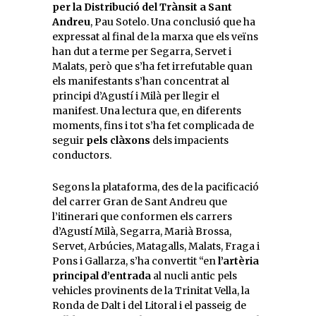
per la Distribució del Trànsit a Sant
Andreu
, Pau
Sotelo
. Una conclusió que ha
expressat al final de la marxa que els veïns
han dut a terme per Segarra, Servet i
Malats, però que s’ha fet irrefutable quan
els manifestants s’han concentrat al
principi d’Agustí i Milà per llegir el
manifest. Una lectura que, en diferents
moments, fins i tot s’ha fet complicada de
seguir
pels clàxons
dels impacients
conductors.
Segons la plataforma, des de la pacificació
del carrer Gran de Sant Andreu que
l’itinerari que conformen els carrers
d’Agustí Milà, Segarra, Marià Brossa,
Servet, Arbúcies, Matagalls, Malats, Fraga i
Pons i
Gallarza
, s’ha convertit “en
l’artèria
principal d’entrada
al nucli antic pels
vehicles provinents de la Trinitat Vella, la
Ronda de Dalt i del Litoral i el passeig de