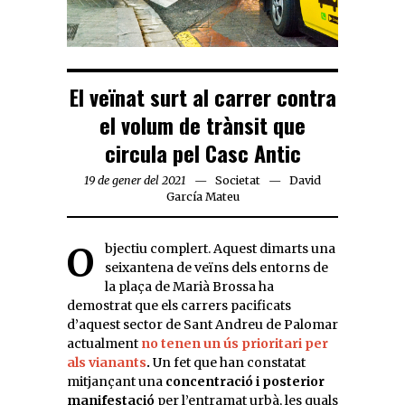
El veïnat surt al carrer contra
el volum de trànsit que
circula pel Casc Antic
19 de gener del 2021
Societat
David
García Mateu
Objectiu complert. Aquest dimarts una
seixantena de veïns dels entorns de
la plaça de Marià Brossa ha
demostrat que els carrers pacificats
d’aquest sector de Sant Andreu de Palomar
actualment
no tenen un ús prioritari per
als vianants
.
Un fet que han constatat
mitjançant una
concentració i posterior
manifestació
per l’entramat urbà, les quals