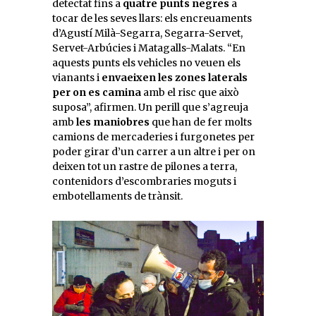
detectat fins a
quatre punts negres
a
tocar de les seves llars: els encreuaments
d’Agustí Milà-Segarra, Segarra-Servet,
Servet-Arbúcies i Matagalls-Malats. “En
aquests punts els vehicles no veuen els
vianants i
envaeixen les zones laterals
per on es camina
amb el risc que això
suposa”, afirmen. Un perill que s’agreuja
amb
les maniobres
que han de fer molts
camions de mercaderies i furgonetes per
poder girar d’un carrer a un altre i per on
deixen tot un rastre de pilones a terra,
contenidors d’escombraries moguts i
embotellaments de trànsit.