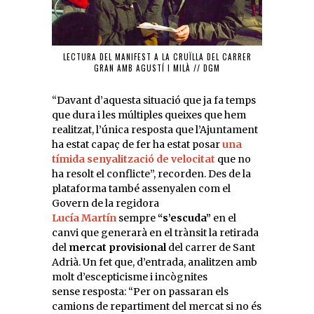
LECTURA DEL MANIFEST A LA CRUÏLLA DEL CARRER
GRAN AMB AGUSTÍ I MILÀ // DGM
“Davant d’aquesta situació que ja fa temps
que dura i les múltiples queixes que hem
realitzat, l’única resposta que l’Ajuntament
ha estat capaç de fer ha estat posar
una
tímida senyalització de velocitat
que no
ha resolt el conflicte”, recorden. Des de la
plataforma també assenyalen com el
Govern de la regidora
Lucía
Martín
sempre
“s’escuda”
en el
canvi que generarà en el trànsit la retirada
del
mercat provisional
del carrer de Sant
Adrià. Un fet que, d’entrada, analitzen amb
molt d’escepticisme i incògnites
sense resposta: “Per on passaran els
camions de repartiment del mercat si no és