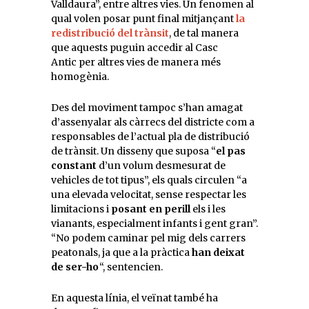
Valldaura”, entre altres vies. Un fenomen al
qual volen posar punt final mitjançant
la
redistribució del trànsit
, de tal manera
que aquests puguin accedir al
Casc
Antic
per altres vies de manera més
homogènia.
Des del moviment tampoc s’han amagat
d’assenyalar als càrrecs del districte com a
responsables de l’actual pla de distribució
de trànsit. Un disseny que suposa “
el pas
constant
d’un volum desmesurat de
vehicles de tot tipus”, els quals circulen “a
una elevada velocitat, sense respectar les
limitacions i
posant en perill
els i les
vianants, especialment infants i gent gran”.
“No podem caminar pel mig dels carrers
peatonals
, ja que a la pràctica
han deixat
de ser-ho
“, sentencien.
En aquesta línia, el veïnat també ha