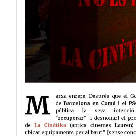
M
arxa enrere. Després que el G
de
Barcelona en Comú
i el
PS
pública la seva intenci
“
recuperar
” [i desnonar] el pro
de
La Cinètika
(antics cinemes Lauren)
ubicar equipaments per al barri” [sense conc