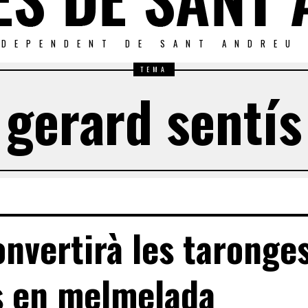
NDEPENDENT DE SANT ANDREU
TEMA
gerard sentís
onvertirà les taronge
 en melmelada