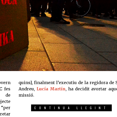
overn
quins], finalment l’executiu de la regidora de 
C
fes
Andreu,
Lucía Martín
, ha decidit avortar aqu
ó de
missió.
jecte
 “per
CONTINUA LLEGINT
retar