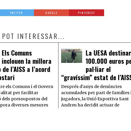
TWITTER
GOOGLE
PINTEREST
 POT INTERESSAR...
Els Comuns
La UESA destina
inclouen la millora
100.000 euros p
 de l’AISS a l’acord
pal·liar el
ostari
“gravíssim” estat de l’AIS
tre els Comuns i el Govern
Després d’anys de denúncies
alitat per facilitar
acumulades per part de famílies 
ó dels pressupostos del
jugadors, la Unió Esportiva Sant
rpora diverses mesures
Andreu ha decidit actuar de