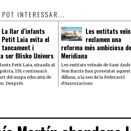
 POT INTERESSAR...
La llar d’infants
Les entitats veïn
Petit Laia evita el
reclamen una
tancament i
reforma més ambiciosa de
a ser Blisko Univers
Meridiana
nfants Petit Laia, situada al
Les entitats veïnals de Sant Andr
pàtria, 119, continuarà
Nou Barris han presentat aquest
rt del mapa educatiu de
dilluns, a la seu de la Federació
eu. Després
d’Associacions