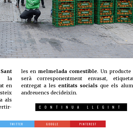
 Sant
les en
melmelada comestible
. Un producte
b la
serà corresponentment envasat, etiqueta
at en
entregat a les
entitats socials
que els alum
steix
andreuencs decideixin.
a als
ertir-
CONTINUA LLEGINT
TWITTER
GOOGLE
PINTEREST