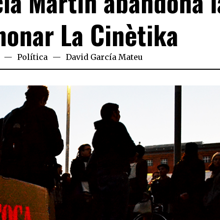
cía Martín abandona l
nonar La Cinètika
Política
David García Mateu