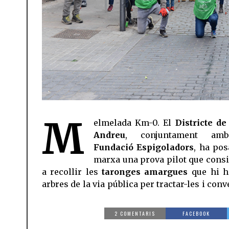
M
elmelada Km-0. El
Districte de
Andreu
, conjuntament am
Fundació Espigoladors
, ha pos
marxa una prova pilot que consi
a recollir les
taronges amargues
que hi h
arbres de la via pública per tractar-les i conv
2 COMENTARIS
FACEBOOK