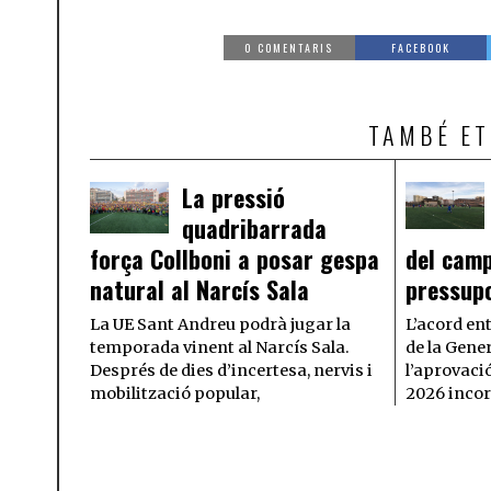
0 COMENTARIS
FACEBOOK
TAMBÉ ET
La pressió
quadribarrada
força Collboni a posar gespa
del camp
natural al Narcís Sala
pressup
La UE Sant Andreu podrà jugar la
L’acord en
temporada vinent al Narcís Sala.
de la Gener
Després de dies d’incertesa, nervis i
l’aprovaci
mobilització popular,
2026 inco