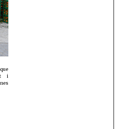
 que
t i
nes