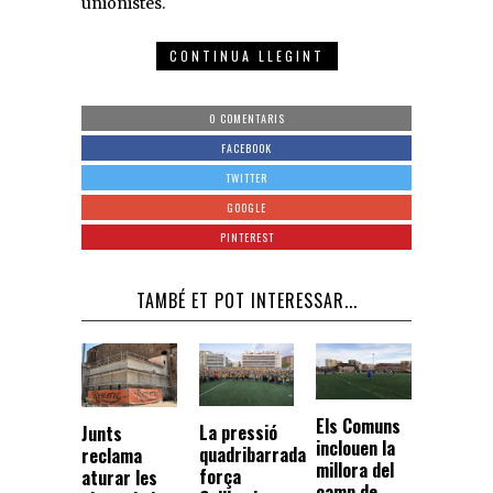
unionistes.
CONTINUA LLEGINT
0 COMENTARIS
FACEBOOK
TWITTER
GOOGLE
PINTEREST
TAMBÉ ET POT INTERESSAR...
Els Comuns
La pressió
Junts
inclouen la
quadribarrada
reclama
millora del
força
aturar les
camp de