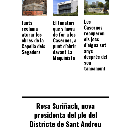
Les
Junts
El tanatori
Casernes
reclama
que s’havia
recuperen
aturar les
de fer a les
els jocs
obres de la
Casernes, a
d’aigua set
Capella dels
punt d’obrir
anys
Segadors
davant La
després del
Maquinista
seu
tancament
Rosa Suriñach, nova
presidenta del ple del
Districte de Sant Andreu