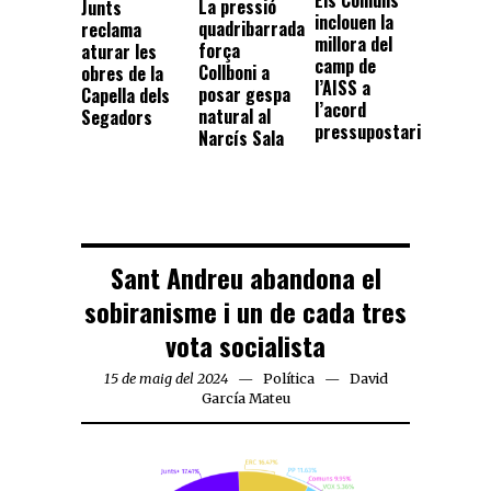
Els Comuns
La pressió
Junts
inclouen la
quadribarrada
reclama
millora del
força
aturar les
camp de
Collboni a
obres de la
l’AISS a
posar gespa
Capella dels
l’acord
natural al
Segadors
pressupostari
Narcís Sala
Sant Andreu abandona el
sobiranisme i un de cada tres
vota socialista
15 de maig del 2024
Política
David
García Mateu