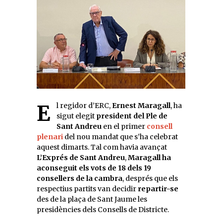
El regidor d’ERC,
Ernest Maragall
, ha
sigut elegit
president del Ple de
Sant Andreu
en el primer
consell
plenari
del nou mandat que s’ha celebrat
aquest dimarts. Tal com havia avançat
L’Exprés de Sant Andreu
,
Maragall ha
aconseguit els vots de 18 dels 19
consellers de la cambra
, després que els
respectius partits van decidir
repartir-se
des de la plaça de Sant Jaume les
presidències dels Consells de Districte.