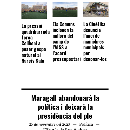
Els Comuns
La Cinètika
La pressió
inclouen la
denuncia
quadribarrada
millora del
l’inici de
força
camp de
maniobres
Collboni a
l’AISS a
municipals
posar gespa
l’acord
per
natural al
pressupostari
denonar-los
Narcís Sala
Maragall abandonarà la
política i deixarà la
presidència del ple
25 de novembre del 2023
Política
L'Exprés de Sant Andreu