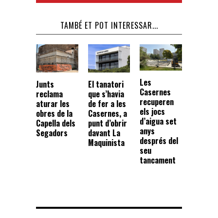
TAMBÉ ET POT INTERESSAR...
Les
Junts
El tanatori
Casernes
reclama
que s’havia
recuperen
aturar les
de fer a les
els jocs
obres de la
Casernes, a
d’aigua set
Capella dels
punt d’obrir
anys
Segadors
davant La
després del
Maquinista
seu
tancament