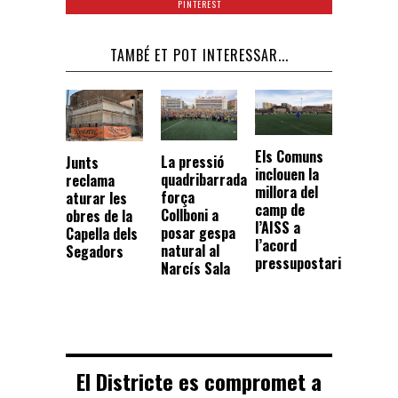
PINTEREST
TAMBÉ ET POT INTERESSAR...
Els Comuns
La pressió
Junts
inclouen la
quadribarrada
reclama
millora del
força
aturar les
camp de
Collboni a
obres de la
l’AISS a
posar gespa
Capella dels
l’acord
natural al
Segadors
pressupostari
Narcís Sala
El Districte es compromet a