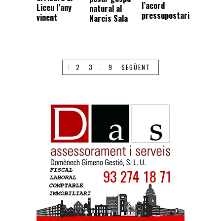
l’acord
Liceu l’any
natural al
pressupostari
vinent
Narcís Sala
1
2
3
…
9
SEGÜENT