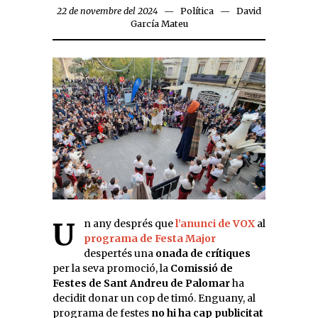
22 de novembre del 2024
Política
David
García Mateu
Un any després que
l’anunci de VOX
al
programa de Festa Major
despertés una
onada de crítiques
per la seva promoció, la
Comissió de
Festes de Sant Andreu de Palomar
ha
decidit donar un cop de timó. Enguany, al
programa de festes
no hi ha cap publicitat