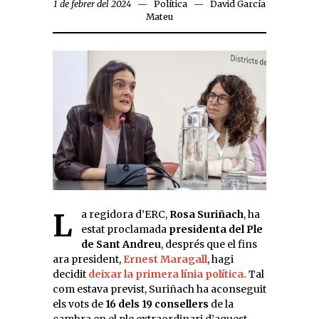
1 de febrer del 2024
Política
David García
Mateu
La regidora d’ERC,
Rosa Suriñach
, ha
estat proclamada
presidenta del Ple
de Sant Andreu
, després que el fins
ara president,
Ernest Maragall
, hagi
decidit
deixar la primera línia política.
Tal
com estava previst, Suriñach ha aconseguit
els vots de
16 dels 19 consellers
de la
cambra en el ple extraordinari d’aquest