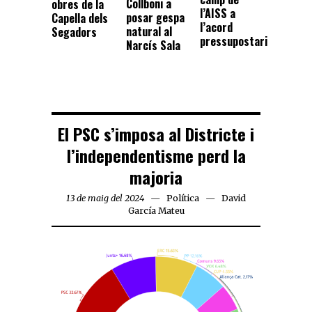
Collboni a
obres de la
l’AISS a
posar gespa
Capella dels
l’acord
natural al
Segadors
pressupostari
Narcís Sala
El PSC s’imposa al Districte i
l’independentisme perd la
majoria
13 de maig del 2024
Política
David
García Mateu