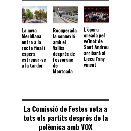
L’òpera
La nova
Recuperada
creada pel
Meridiana
la connexió
veïnat de
entra a la
amb el
Sant Andreu
recta final i
Vallès
arribarà al
espera
després de
Liceu l’any
estrenar-se
l’esvoranc
vinent
a la tardor
de
Montcada
La Comissió de Festes veta a
tots els partits després de la
polèmica amb VOX