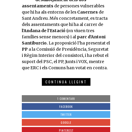
assentaments
de persones vulnerables
que hi ha als entorns de les
Casernes
de
Sant Andreu. Més concretament, es tracta
dels assentaments que hi ha al carrer de
l’Andana de l’Estació
(on viuen tres
famílies sense menors) i al
parc d’Antoni
Santiburcio.
La proposició l’ha presentat el
PP
a la Comissió de Presidència, Seguretat
i Règim Interior del consistori, i ha rebut el
suport del PSC, el PP, Junts i VOX, mentre
que ERC i els Comuns han votat en contra.
CONTINUA LLEGINT
1 COMENTARI
FACEBOOK
TWITTER
GOOGLE
PINTEREST