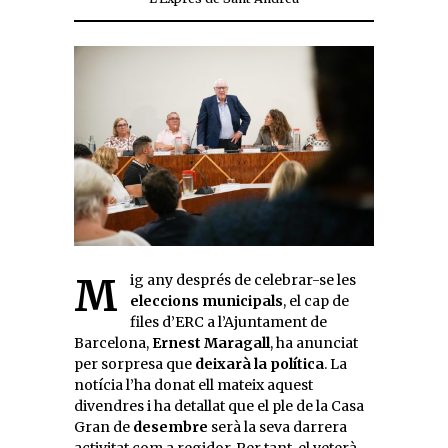
Mig any després de celebrar-se les
eleccions municipals
, el cap de
files d’ERC a l’Ajuntament de
Barcelona,
Ernest Maragall
, ha anunciat
per sorpresa que
deixarà la política
. La
notícia l’ha donat ell mateix aquest
divendres i ha detallat que el ple de la Casa
Gran de
desembre
serà la seva darrera
activitat com a regidor. Per tant, el veterà