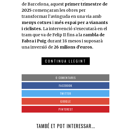
de Barcelona, aquest
primer trimestre de
2025
començaran les obres per
transformar l’avinguda en una via amb
menys cotxes
i
més espai per a vianants
i ciclistes.
La intervenció s’executarà en el
tram que va de Felip II fins a la
rambla de
Fabra i Puig
durant 18 mesos i suposarà
una inversió de
26 milions d’euros.
CONTINUA LLEGINT
0 COMENTARIS
FACEBOOK
TWITTER
GOOGLE
PINTEREST
TAMBÉ ET POT INTERESSAR...