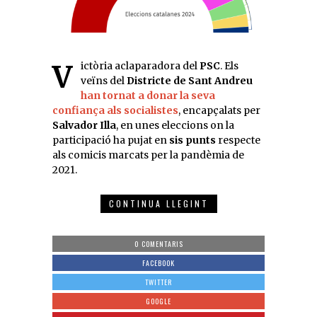
Victòria aclaparadora del
PSC
. Els
veïns del
Districte de Sant Andreu
han tornat a donar la seva
confiança als socialistes
, encapçalats per
Salvador Illa
, en unes eleccions on la
participació ha pujat en
sis punts
respecte
als comicis marcats per la pandèmia de
2021.
CONTINUA LLEGINT
0 COMENTARIS
FACEBOOK
TWITTER
GOOGLE