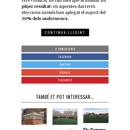
rere comicis, no fan més que acumular un
pitjor resultat:
en aquestes darreres
eleccions només han aplegat el suport del
30% dels andreuencs.
CONTINUA LLEGINT
0 COMENTARIS
FACEBOOK
TWITTER
GOOGLE
PINTEREST
TAMBÉ ET POT INTERESSAR...