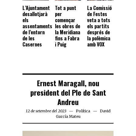
Tot a punt
L’Ajuntament
La Comissió
per
desallotjarà
de Festes
començar
els
veta a tots
les obres de
assentaments
els partits
la Meridiana
de l’entorn
després de
fins a Fabra
de les
la polèmica
i Puig
Casernes
amb VOX
Ernest Maragall, nou
president del Ple de Sant
Andreu
12 de setembre del 2023
Política
David
García Mateu