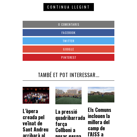
CONTINUA LLEGINT
0 COMENTARIS
FACEBOOK
TWITTER
GOOGLE
PINTEREST
TAMBÉ ET POT INTERESSAR...
Els Comuns
L’òpera
La pressió
inclouen la
creada pel
quadribarrada
millora del
veïnat de
força
camp de
Sant Andreu
Collboni a
l’AISS a
arribarà al
posar gespa