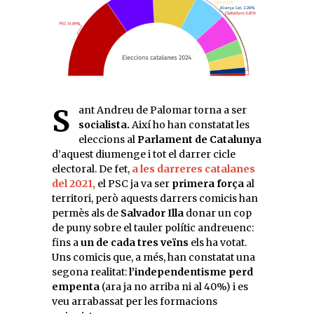
Sant Andreu de Palomar torna a ser
socialista.
Així ho han constatat les
eleccions al
Parlament de Catalunya
d’aquest diumenge i tot el darrer cicle
electoral. De fet,
a les darreres catalanes
del 2021,
el PSC ja va ser
primera força
al
territori, però aquests darrers comicis han
permès als de
Salvador Illa
donar un cop
de puny sobre el tauler polític andreuenc:
fins a
un de cada tres veïns
els ha votat.
Uns comicis que, a més, han constatat una
segona realitat:
l’independentisme perd
empenta
(ara ja no arriba ni al 40%) i es
veu arrabassat per les formacions