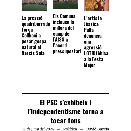
Els Comuns
La pressió
L’artista
inclouen la
quadribarrada
Jèssica
millora del
força
Pulla
camp de
Collboni a
denuncia
l’AISS a
posar gespa
una
l’acord
natural al
agressió
pressupostari
Narcís Sala
LGTBIfòbica
a la Festa
Major
El PSC s’exhibeix i
l’independentisme torna a
tocar fons
11 de juny del 2024
Política
David García