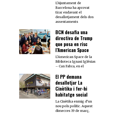
L’Ajuntament de
Barcelona ha aprovat
tirar endavant el
desallotjament dels dos
assentaments
BCN desafia una
directiva de Trump
que posa en risc
l’American Space
L’American Space de la
Biblioteca Ignasi Iglésias
– Can Fabra, en el
El PP demana
desallotjar La
Cinètika i fer-hi
habitatge social
La Cinètika enmig d’un
nou pols polític. Aquest
dimecres 19 de març,