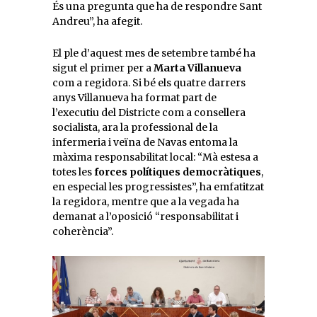
És una pregunta que ha de respondre Sant
Andreu”, ha afegit.
El ple d’aquest mes de setembre també ha
sigut el primer per a
Marta Villanueva
com a regidora. Si bé els quatre darrers
anys Villanueva ha format part de
l’executiu del Districte com a consellera
socialista, ara la professional de la
infermeria i veïna de Navas entoma la
màxima responsabilitat local: “Mà estesa a
totes les
forces polítiques democràtiques
,
en especial les progressistes”, ha emfatitzat
la regidora, mentre que a la vegada ha
demanat a l’oposició “responsabilitat i
coherència”.