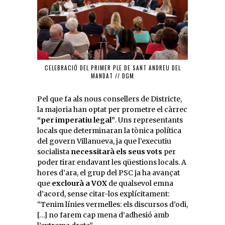
CELEBRACIÓ DEL PRIMER PLE DE SANT ANDREU DEL
MANDAT // DGM
Pel que fa als nous consellers de Districte,
la majoria han optat per prometre el càrrec
“per imperatiu legal”
. Uns representants
locals que determinaran la tònica política
del govern Villanueva, ja que l’executiu
socialista
necessitarà els seus vots
per
poder tirar endavant les qüestions locals. A
hores d’ara, el grup del PSC ja ha avançat
que
exclourà a VOX
de qualsevol emna
d’acord, sense citar-los explícitament:
“Tenim línies vermelles: els discursos d’odi,
[…] no farem cap mena d’adhesió amb