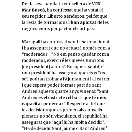
Per la seva banda, la consellera de VOX,
Mar Buscá,
ha confessat que ha votat el
seu regidor,
Liberto Senderos
, pel fet que
la resta de formacions
l’han apartat
de les
negociacions per pactar el cartipàs.
Maragall ha confessat sentir-se emocionat
i ha assegurat que no actuarà només com a
“moderador”: “No em penso quedar com a
moderador, exerciré les meves funcions
[de president] a fons”. En aquest sentit, el
nou president ha assegurat que els veïns
se’l podran trobar a l’Ajuntament i al carrer
i que espera poder formar part de Sant
Andreu aquests quatre anys vinents: “Sant
Andreu és el districte i el barri que té
més
capacitat per crear
“. Respecte al fet que
les decisions que es prenen als consells
plenaris no són vinculants, el republicà ha
assegurat que “aquí hi ha molt a decidir”.
“Ha de decidir Sant Jaume o Sant Andreu?