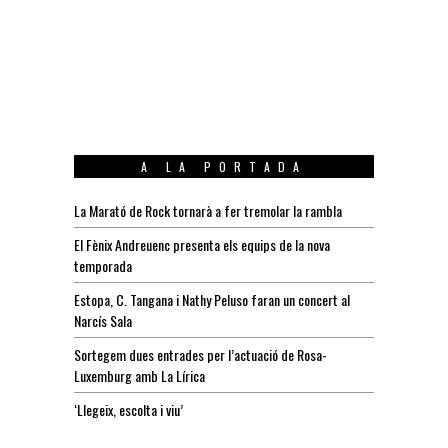
A LA PORTADA
La Marató de Rock tornarà a fer tremolar la rambla
El Fènix Andreuenc presenta els equips de la nova
temporada
Estopa, C. Tangana i Nathy Peluso faran un concert al
Narcís Sala
Sortegem dues entrades per l’actuació de Rosa-
Luxemburg amb La Lírica
‘Llegeix, escolta i viu’