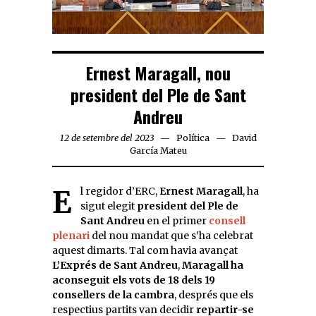
Ernest Maragall, nou
president del Ple de Sant
Andreu
12 de setembre del 2023
Política
David
García Mateu
El regidor d’ERC,
Ernest Maragall
, ha
sigut elegit
president del Ple de
Sant Andreu
en el primer
consell
plenari
del nou mandat que s’ha celebrat
aquest dimarts. Tal com havia avançat
L’Exprés de Sant Andreu
,
Maragall ha
aconseguit els vots de 18 dels 19
consellers de la cambra
, després que els
respectius partits van decidir
repartir-se