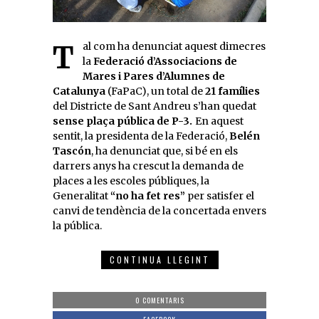
Tal com ha denunciat aquest dimecres
la
Federació d’Associacions de
Mares i Pares d’Alumnes de
Catalunya
(FaPaC), un total de
21 famílies
del Districte de Sant Andreu s’han quedat
sense plaça pública de P-3.
En aquest
sentit, la presidenta de la Federació,
Belén
Tascón
, ha denunciat que, si bé en els
darrers anys ha crescut la demanda de
places a les escoles públiques, la
Generalitat
“no ha fet res”
per satisfer el
canvi de tendència de la concertada envers
la pública.
CONTINUA LLEGINT
0 COMENTARIS