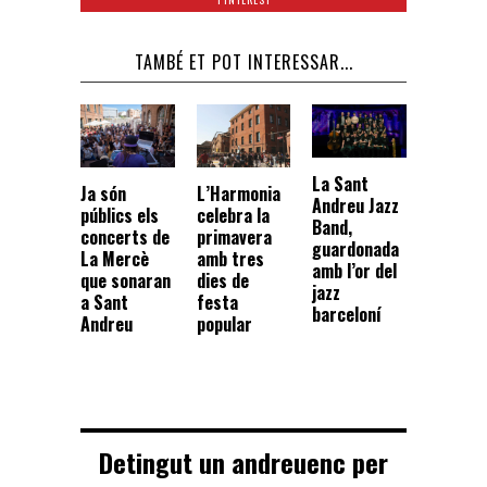
TAMBÉ ET POT INTERESSAR...
La Sant
L’Harmonia
Ja són
Andreu Jazz
celebra la
públics els
Band,
primavera
concerts de
guardonada
amb tres
La Mercè
amb l’or del
dies de
que sonaran
jazz
festa
a Sant
barceloní
popular
Andreu
Detingut un andreuenc per