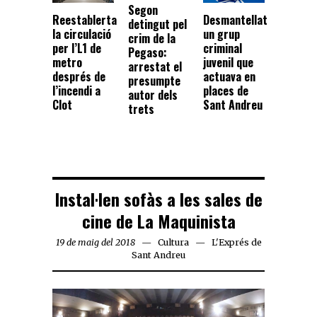
Segon
Reestablerta
Desmantellat
detingut pel
la circulació
un grup
crim de la
per l’L1 de
criminal
Pegaso:
metro
juvenil que
arrestat el
després de
actuava en
presumpte
l’incendi a
places de
autor dels
Clot
Sant Andreu
trets
Instal·len sofàs a les sales de
cine de La Maquinista
19 de maig del 2018
Cultura
L'Exprés de
Sant Andreu