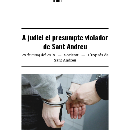
d’odi
A judici el presumpte violador
de Sant Andreu
28 de maig del 2018
Societat
L'Exprés de
Sant Andreu