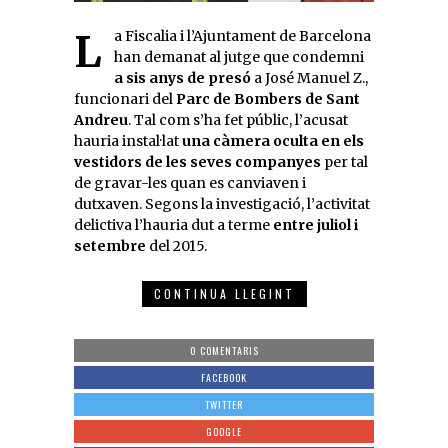
La Fiscalia i l’Ajuntament de Barcelona
han demanat al jutge que condemni
a sis anys de presó
a José Manuel Z.,
funcionari del
Parc de Bombers de Sant
Andreu
. Tal com s’ha fet públic, l’acusat
hauria instal·lat
una càmera oculta en els
vestidors de les seves companyes
per tal
de gravar-les quan es canviaven i
dutxaven. Segons la investigació, l’activitat
delictiva l’hauria dut a terme
entre juliol i
setembre
del 2015.
CONTINUA LLEGINT
0 COMENTARIS
FACEBOOK
TWITTER
GOOGLE