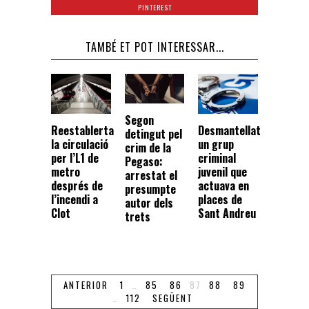
PINTEREST
TAMBÉ ET POT INTERESSAR...
Segon
Reestablerta
Desmantellat
detingut pel
la circulació
un grup
crim de la
per l’L1 de
criminal
Pegaso:
metro
juvenil que
arrestat el
després de
actuava en
presumpte
l’incendi a
places de
autor dels
Clot
Sant Andreu
trets
ANTERIOR
1
…
85
86
87
88
89
…
112
SEGÜENT