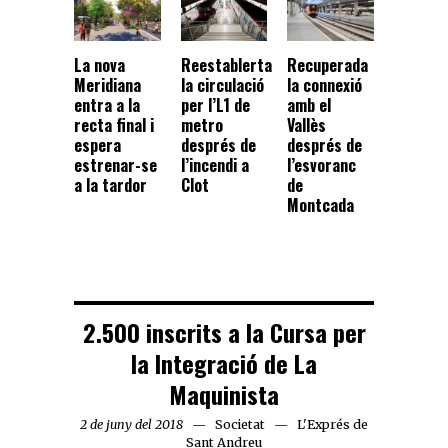
La nova
Reestablerta
Recuperada
Meridiana
la circulació
la connexió
entra a la
per l’L1 de
amb el
recta final i
metro
Vallès
espera
després de
després de
estrenar-se
l’incendi a
l’esvoranc
a la tardor
Clot
de
Montcada
2.500 inscrits a la Cursa per
la Integració de La
Maquinista
2 de juny del 2018
Societat
L'Exprés de
Sant Andreu