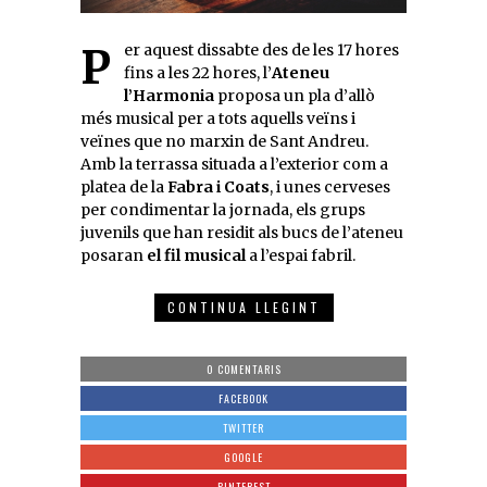
Per aquest dissabte des de les 17 hores
fins a les 22 hores, l’
Ateneu
l’Harmonia
proposa un pla d’allò
més musical per a tots aquells veïns i
veïnes que no marxin de Sant Andreu.
Amb la terrassa situada a l’exterior com a
platea de la
Fabra i Coats
, i unes cerveses
per condimentar la jornada, els grups
juvenils que han residit als bucs de l’ateneu
posaran
el fil musical
a l’espai fabril.
CONTINUA LLEGINT
0 COMENTARIS
FACEBOOK
TWITTER
GOOGLE
PINTEREST