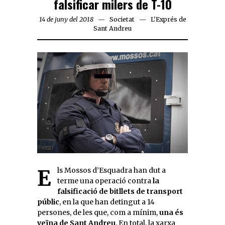
falsificar milers de T-10
14 de juny del 2018
Societat
L'Exprés de
Sant Andreu
Els Mossos d’Esquadra han dut a
terme una operació contra
la
falsificació de bitllets de transport
públic
, en la que han detingut a 14
persones, de les que, com a mínim,
una és
veïna de Sant Andreu
. En total, la xarxa