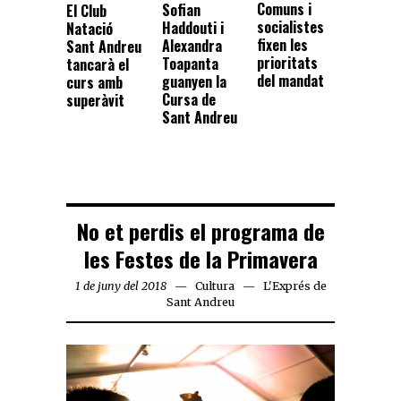
Comuns i
Sofian
El Club
socialistes
Haddouti i
Natació
fixen les
Alexandra
Sant Andreu
prioritats
Toapanta
tancarà el
del mandat
guanyen la
curs amb
Cursa de
superàvit
Sant Andreu
No et perdis el programa de
les Festes de la Primavera
1 de juny del 2018
Cultura
L'Exprés de
Sant Andreu