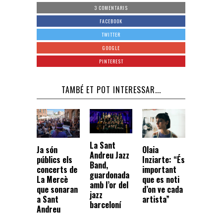
3 COMENTARIS
FACEBOOK
TWITTER
GOOGLE
PINTEREST
TAMBÉ ET POT INTERESSAR...
La Sant
Ja són
Olaia
Andreu Jazz
públics els
Inziarte: “És
Band,
concerts de
important
guardonada
La Mercè
que es noti
amb l’or del
que sonaran
d’on ve cada
jazz
a Sant
artista”
barceloní
Andreu