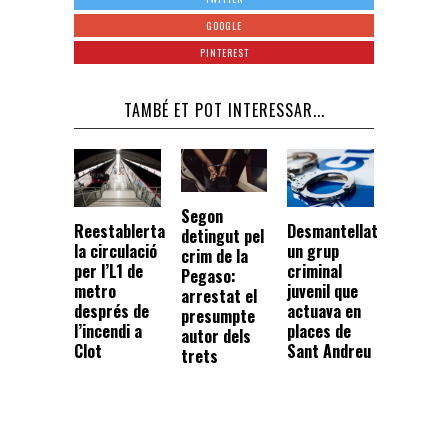
GOOGLE
PINTEREST
TAMBÉ ET POT INTERESSAR...
Segon
Reestablerta
Desmantellat
detingut pel
la circulació
un grup
crim de la
per l’L1 de
criminal
Pegaso:
metro
juvenil que
arrestat el
després de
actuava en
presumpte
l’incendi a
places de
autor dels
Clot
Sant Andreu
trets