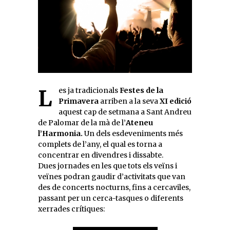
Les ja tradicionals
Festes de la
Primavera
arriben a la seva
XI edició
aquest cap de setmana a Sant Andreu
de Palomar de la mà de l’
Ateneu
l’Harmonia.
Un dels esdeveniments més
complets de l’any, el qual es torna a
concentrar en divendres i dissabte.
Dues jornades en les que tots els veïns i
veïnes podran gaudir d’activitats que van
des de concerts nocturns, fins a cercaviles,
passant per un cerca-tasques o diferents
xerrades crítiques: