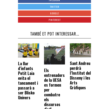
FACEBOOK
TWITTER
GOOGLE
PINTEREST
TAMBÉ ET POT INTERESSAR...
Sant Andreu
La llar
perdrà
d’infants
Els
l’Institut del
Petit Laia
entrenadors
Disseny i les
evita el
de la UESA
Arts
tancament i
es formen
Gràfiques
passarà a
per
ser Blisko
combatre
Univers
els
discursos