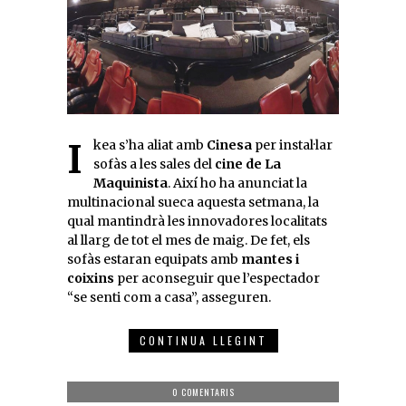
Ikea s’ha aliat amb
Cinesa
per instal·lar
sofàs a les sales del
cine de La
Maquinista
. Així ho ha anunciat la
multinacional sueca aquesta setmana, la
qual mantindrà les innovadores localitats
al llarg de tot el mes de maig. De fet, els
sofàs estaran equipats amb
mantes i
coixins
per aconseguir que l’espectador
“se senti com a casa”, asseguren.
CONTINUA LLEGINT
0 COMENTARIS