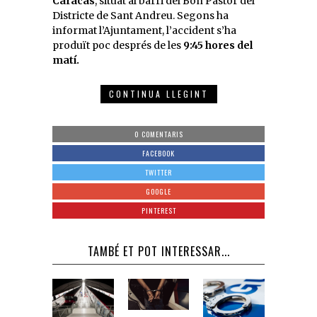
Caracas
, situat al barri del Bon Pastor del
Districte de Sant Andreu. Segons ha
informat l’Ajuntament, l’accident s’ha
produït poc després de les
9:45 hores del
matí.
CONTINUA LLEGINT
0 COMENTARIS
FACEBOOK
TWITTER
GOOGLE
PINTEREST
TAMBÉ ET POT INTERESSAR...