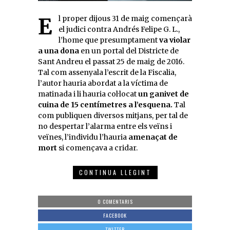
El proper dijous 31 de maig començarà
el judici contra Andrés Felipe G. L.,
l’home que presumptament
va violar
a una dona
en un portal del Districte de
Sant Andreu el passat 25 de maig de 2016.
Tal com assenyala l’escrit de la Fiscalia,
l’autor hauria abordat a la víctima de
matinada i li hauria col·locat
un ganivet de
cuina de 15 centímetres a l’esquena.
Tal
com publiquen diversos mitjans, per tal de
no despertar l’alarma entre els veïns i
veïnes, l’individu l’hauria
amenaçat de
mort
si començava a cridar.
CONTINUA LLEGINT
0 COMENTARIS
FACEBOOK
TWITTER