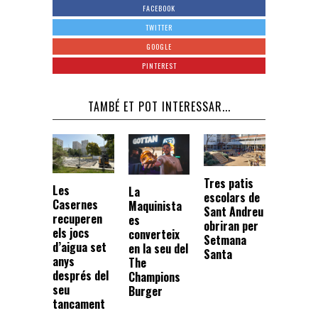
FACEBOOK
TWITTER
GOOGLE
PINTEREST
TAMBÉ ET POT INTERESSAR...
Tres patis
Les
La
escolars de
Casernes
Maquinista
Sant Andreu
recuperen
es
obriran per
els jocs
converteix
Setmana
d’aigua set
en la seu del
Santa
anys
The
després del
Champions
seu
Burger
tancament