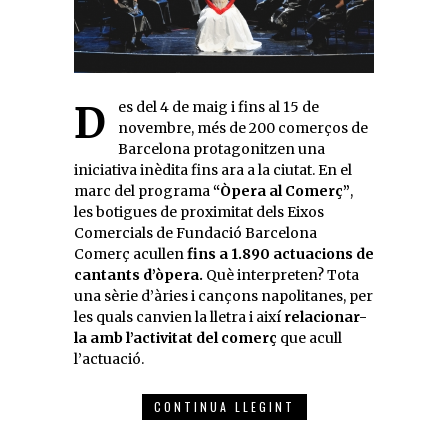
Des del 4 de maig i fins al 15 de
novembre, més de 200 comerços de
Barcelona protagonitzen una
iniciativa inèdita fins ara a la ciutat. En el
marc del programa
“Òpera al Comerç”
,
les botigues de proximitat dels Eixos
Comercials de Fundació Barcelona
Comerç acullen
fins a 1.890 actuacions de
cantants d’òpera.
Què interpreten? Tota
una sèrie d’àries i cançons napolitanes, per
les quals canvien la lletra i així
relacionar-
la amb l’activitat del comerç
que acull
l’actuació.
CONTINUA LLEGINT