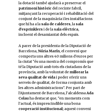
la dotació també ajudarà a preservar el
patrimoni històric
del recinte fabril,
mitjançant la recuperació i rehabilitació del
conjunt de la maquinària i les instal·lacions
que hi ha a la
sala de calderes
, la
sala
d’esprinklers
i de la
sala elèctrica
,
incloent el desamiantat dels espais.
A parer de la presidenta de la Diputació de
Barcelona,
Núria Marín
, el conveni que
comporta uns altres 40 milions d’euros per
la ciutat “és una mostra del compromís que
té la Diputació amb tots els ciutadans de la
província, amb la voluntat de
millorar la
seva qualitat de vida
i poder oferir uns
serveis de qualitat, de forma conjunta amb
les altres administracions”. Per part de
l’Ajuntament de Barcelona, l’alcaldessa
Ada
Colau
ha destacat que, “en moments com
l’actual, és imprescindible una bona
cooperació institucional;
aquest conveni