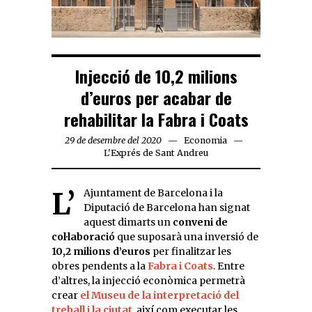
Injecció de 10,2 milions
d’euros per acabar de
rehabilitar la Fabra i Coats
29 de desembre del 2020
Economia
L'Exprés de Sant Andreu
L’Ajuntament de Barcelona i la
Diputació de Barcelona han signat
aquest dimarts un
conveni de
col·laboració
que suposarà una inversió de
10,2 milions d’euros
per finalitzar les
obres pendents a la
Fabra i Coats
. Entre
d’altres, la injecció econòmica permetrà
crear
el Museu de la interpretació del
treball i la ciutat
, així com executar les