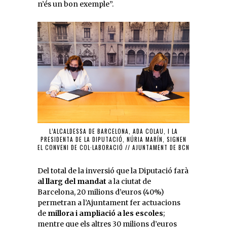
n’és un bon exemple”.
L’ALCALDESSA DE BARCELONA, ADA COLAU, I LA
PRESIDENTA DE LA DIPUTACIÓ, NÚRIA MARÍN, SIGNEN
EL CONVENI DE COL·LABORACIÓ // AJUNTAMENT DE BCN
Del total de la inversió que la Diputació farà
al llarg del mandat
a la ciutat de
Barcelona, 20 milions d’euros (40%)
permetran a l’Ajuntament fer actuacions
de
millora i ampliació a les escoles
;
mentre que els altres 30 milions d’euros