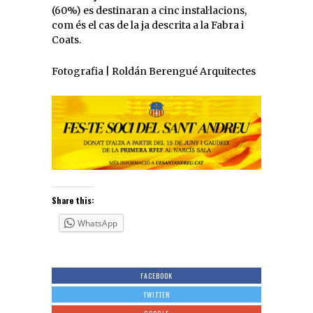
(60%) es destinaran a cinc instal·lacions,
com és el cas de la ja descrita a la Fabra i
Coats.
Fotografia | Roldán Berengué Arquitectes
Share this:
WhatsApp
FACEBOOK
TWITTER