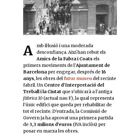
Amb il·lusió i una moderada
desconfiança. Així han rebut els
Amics de la Fabra i Coats
els
primers moviments de l’
Ajuntament de
Barcelona
per engegar, després de
16
anys
, les obres del
futur museu
del recinte
fabril. Un
Centre d’Interpretació del
Treball i la Ciutat
que s’ubicarà a l’antiga
fàbrica 10
(actual nau F), la qual representa
l’únic edifici que queda per rehabilitar de
tot el recinte. D’entrada, la Comissió de
Govern ja ha aprovat una primera partida
de
3,3 milions d’euros
(IVA inclòs) per
posar en marxa les obres.