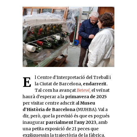
El Centre d’Interpretació del Treball i
la Ciutat de Barcelona,
endarrerit.
Tal com ha avançat
Betevé,
el veïnat
haurà d’esperar a la
primavera de 2025
per visitar centre adscrit a
l Museu
d’Història de Barcelona
(MUHBA). Val a
dir, però, que la previsió és que es pogués
inaugurar
parcialment l’any 2023
, amb
una petita exposició de 21 peces que
expliquessin la trajectòria de la fàbrica,