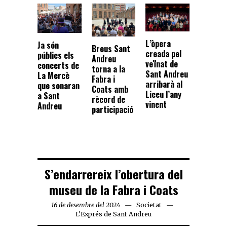
L’òpera
Ja són
Breus Sant
creada pel
públics els
Andreu
veïnat de
concerts de
torna a la
Sant Andreu
La Mercè
Fabra i
arribarà al
que sonaran
Coats amb
Liceu l’any
a Sant
rècord de
vinent
Andreu
participació
S’endarrereix l’obertura del
museu de la Fabra i Coats
16 de desembre del 2024
Societat
L'Exprés de Sant Andreu