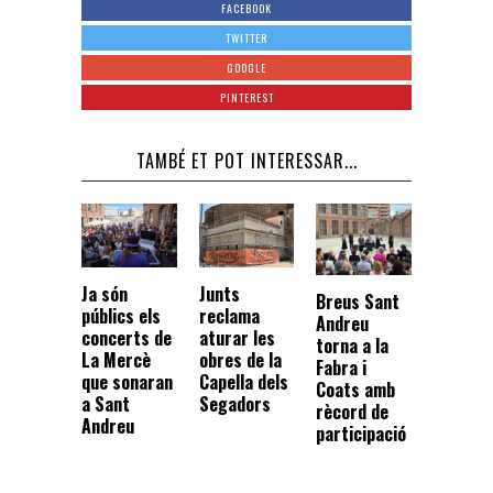
FACEBOOK
TWITTER
GOOGLE
PINTEREST
TAMBÉ ET POT INTERESSAR...
Junts
Ja són
Breus Sant
reclama
públics els
Andreu
aturar les
concerts de
torna a la
obres de la
La Mercè
Fabra i
Capella dels
que sonaran
Coats amb
Segadors
a Sant
rècord de
Andreu
participació