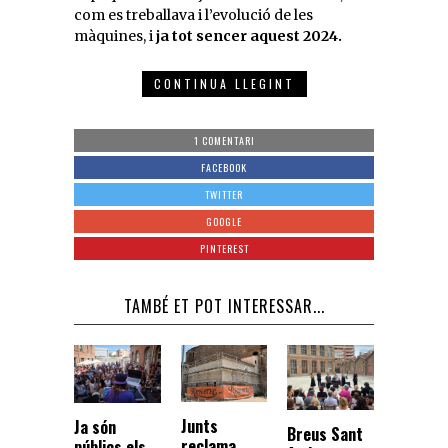
com es treballava i l’evolució de les
màquines, i
ja tot sencer aquest 2024.
CONTINUA LLEGINT
1 COMENTARI
FACEBOOK
TWITTER
GOOGLE
PINTEREST
TAMBÉ ET POT INTERESSAR...
Junts
Ja són
Breus Sant
reclama
públics els