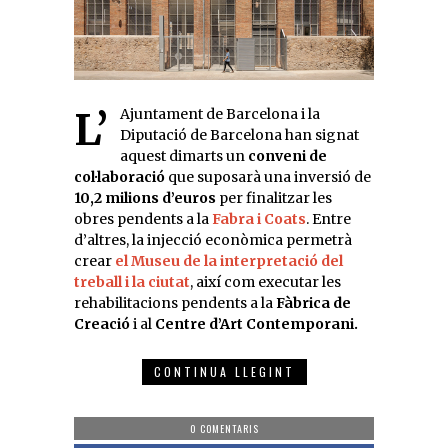
L’Ajuntament de Barcelona i la
Diputació de Barcelona han signat
aquest dimarts un
conveni de
col·laboració
que suposarà una inversió de
10,2 milions d’euros
per finalitzar les
obres pendents a la
Fabra i Coats
. Entre
d’altres, la injecció econòmica permetrà
crear
el Museu de la interpretació del
treball i la ciutat
, així com executar les
rehabilitacions pendents a la
Fàbrica de
Creació
i al
Centre d’Art Contemporani.
CONTINUA LLEGINT
0 COMENTARIS