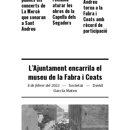
Andreu
aturar les
concerts de
torna a la
obres de la
La Mercè
Fabra i
Capella dels
que sonaran
Coats amb
Segadors
a Sant
rècord de
Andreu
participació
L’Ajuntament encarrila el
museu de la Fabra i Coats
8 de febrer del 2022
Societat
David
García Mateu