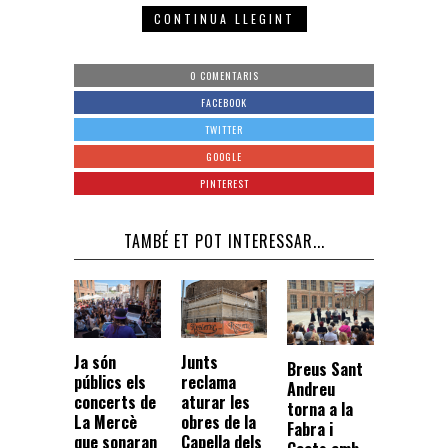
CONTINUA LLEGINT
0 COMENTARIS
FACEBOOK
TWITTER
GOOGLE
PINTEREST
TAMBÉ ET POT INTERESSAR...
Junts
Ja són
Breus Sant
reclama
públics els
Andreu
aturar les
concerts de
torna a la
obres de la
La Mercè
Fabra i
Capella dels
que sonaran