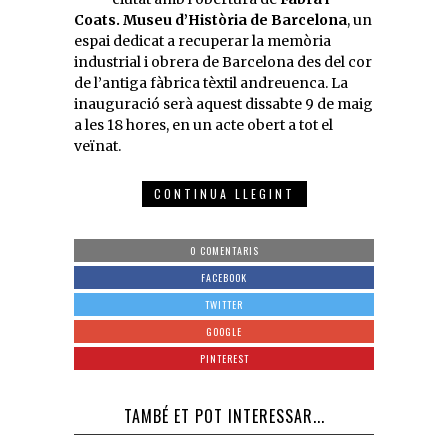
Coats. Museu d’Història de Barcelona
, un
espai dedicat a recuperar la memòria
industrial i obrera de Barcelona des del cor
de l’antiga fàbrica tèxtil andreuenca. La
inauguració serà aquest dissabte 9 de maig
a les 18 hores, en un acte obert a tot el
veïnat.
CONTINUA LLEGINT
0 COMENTARIS
FACEBOOK
TWITTER
GOOGLE
PINTEREST
TAMBÉ ET POT INTERESSAR...