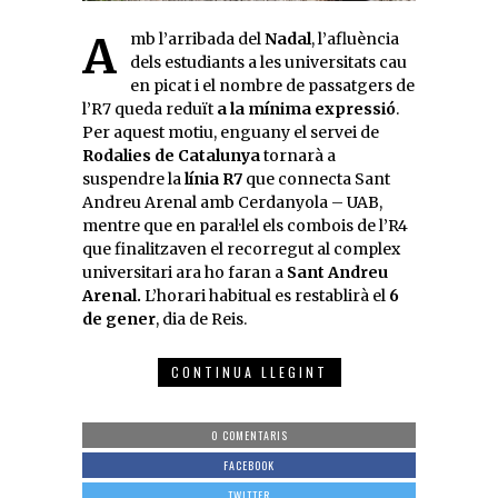
Amb l’arribada del
Nadal
, l’afluència
dels estudiants a les universitats cau
en picat i el nombre de passatgers de
l’R7 queda reduït
a la mínima expressió
.
Per aquest motiu, enguany el servei de
Rodalies de Catalunya
tornarà a
suspendre la
línia R7
que connecta Sant
Andreu Arenal amb Cerdanyola – UAB,
mentre que en paral·lel els combois de l’R4
que finalitzaven el recorregut al complex
universitari ara ho faran a
Sant Andreu
Arenal.
L’horari habitual es restablirà el
6
de gener
, dia de Reis.
CONTINUA LLEGINT
0 COMENTARIS
FACEBOOK
TWITTER