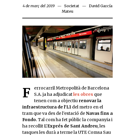
4 de març del 2019
Societat
David García
Mateu
Ferrocarril Metropolità de Barcelona
S.A. ja ha adjudicat
les obres
que
tenen com a objectiu
renovar la
infraestructura de l’L1
del metro en el
tram que va des de l’estació de
Navas fins a
Fondo.
Tal com ha fet públic la companyia i
ha recollit
L’Exprés de Sant Andreu
, les
tasques les durà a terme la UTE Comsa Sau