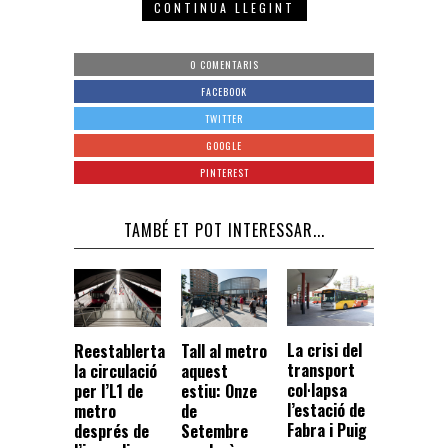
CONTINUA LLEGINT
0 COMENTARIS
FACEBOOK
TWITTER
GOOGLE
PINTEREST
TAMBÉ ET POT INTERESSAR...
La crisi del
Reestablerta
Tall al metro
transport
la circulació
aquest
col·lapsa
per l’L1 de
estiu: Onze
l’estació de
metro
de
Fabra i Puig
després de
Setembre