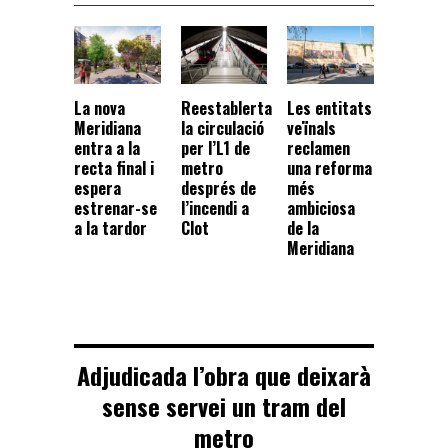
La nova
Reestablerta
Les entitats
Meridiana
la circulació
veïnals
entra a la
per l’L1 de
reclamen
recta final i
metro
una reforma
espera
després de
més
estrenar-se
l’incendi a
ambiciosa
a la tardor
Clot
de la
Meridiana
Adjudicada l’obra que deixarà
sense servei un tram del
metro