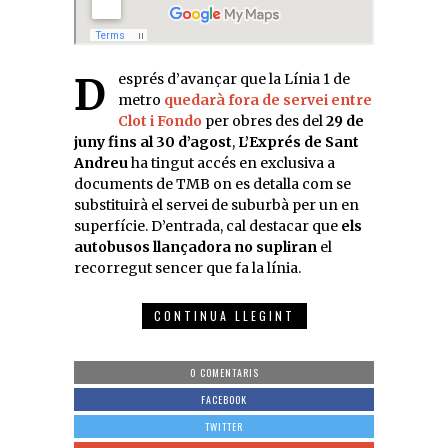
Després d’avançar que la Línia 1 de
metro
quedarà fora de servei entre
Clot i Fondo
per obres des del
29 de
juny fins al 30 d’agost
,
L’Exprés de Sant
Andreu
ha tingut accés en exclusiva a
documents de TMB on es detalla com se
substituirà el servei de suburbà per un en
superfície. D’entrada, cal destacar que
els
autobusos llançadora no supliran
el
recorregut sencer que fa la línia.
CONTINUA LLEGINT
0 COMENTARIS
FACEBOOK
TWITTER