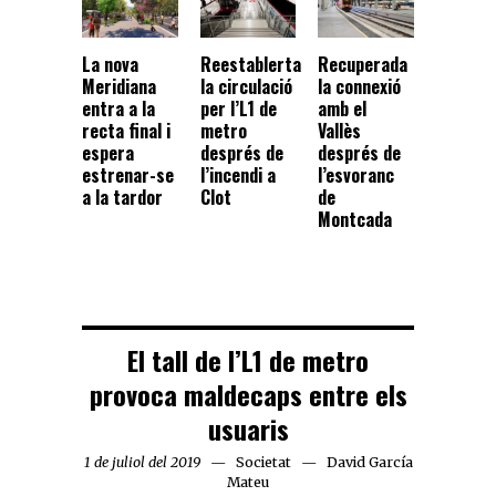
La nova
Reestablerta
Recuperada
Meridiana
la circulació
la connexió
entra a la
per l’L1 de
amb el
recta final i
metro
Vallès
espera
després de
després de
estrenar-se
l’incendi a
l’esvoranc
a la tardor
Clot
de
Montcada
El tall de l’L1 de metro
provoca maldecaps entre els
usuaris
1 de juliol del 2019
Societat
David García
Mateu