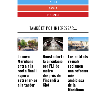
TWITTER
GOOGLE
PINTEREST
TAMBÉ ET POT INTERESSAR...
La nova
Reestablerta
Les entitats
Meridiana
la circulació
veïnals
entra a la
per l’L1 de
reclamen
recta final i
metro
una reforma
espera
després de
més
estrenar-se
l’incendi a
ambiciosa
a la tardor
Clot
de la
Meridiana