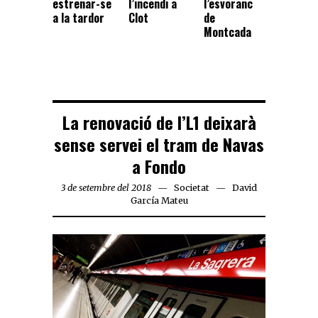
estrenar-se
l’incendi a
l’esvoranc
a la tardor
Clot
de
Montcada
La renovació de l’L1 deixarà
sense servei el tram de Navas
a Fondo
3 de setembre del 2018
Societat
David
García Mateu