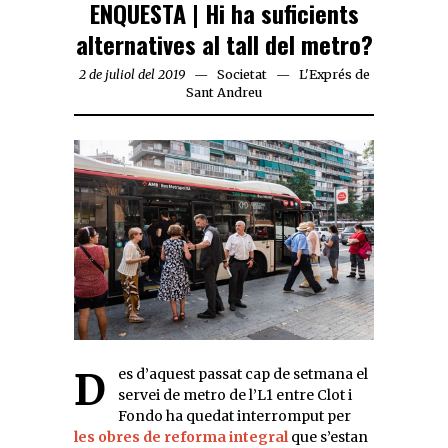
ENQUESTA | Hi ha suficients
alternatives al tall del metro?
2 de juliol del 2019
Societat
L'Exprés de
Sant Andreu
Des d’aquest passat cap de setmana el
servei de metro de l’L1 entre Clot i
Fondo ha quedat interromput per
les obres de reforma integral
que s’estan