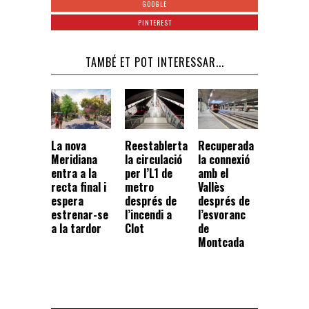
GOOGLE
PINTEREST
TAMBÉ ET POT INTERESSAR...
La nova
Reestablerta
Recuperada
Meridiana
la circulació
la connexió
entra a la
per l’L1 de
amb el
recta final i
metro
Vallès
espera
després de
després de
estrenar-se
l’incendi a
l’esvoranc
a la tardor
Clot
de
Montcada