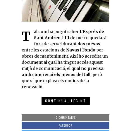
Tal com ha pogut saber
L’Exprés de
Sant Andreu
, l’
L1
de metro quedarà
fora de servei durant
dos mesos
entre les estacions de
Navas i Fondo
per
obres de manteniment. Així ho acredita un
document al qual ha tingut accés aquest
mitjà de comunicació, el qual
no precisa
amb concreció els mesos del tall,
però
que sí que explica els motius de la
renovació.
CONTINUA LLEGINT
0 COMENTARIS
FACEBOOK