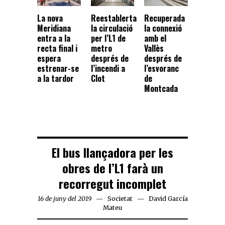
La nova
Reestablerta
Recuperada
Meridiana
la circulació
la connexió
entra a la
per l’L1 de
amb el
recta final i
metro
Vallès
espera
després de
després de
estrenar-se
l’incendi a
l’esvoranc
a la tardor
Clot
de
Montcada
El bus llançadora per les
obres de l’L1 farà un
recorregut incomplet
16 de juny del 2019
Societat
David García
Mateu