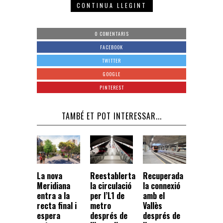
CONTINUA LLEGINT
0 COMENTARIS
FACEBOOK
TWITTER
GOOGLE
PINTEREST
TAMBÉ ET POT INTERESSAR...
La nova
Reestablerta
Recuperada
Meridiana
la circulació
la connexió
entra a la
per l’L1 de
amb el
recta final i
metro
Vallès
espera
després de
després de