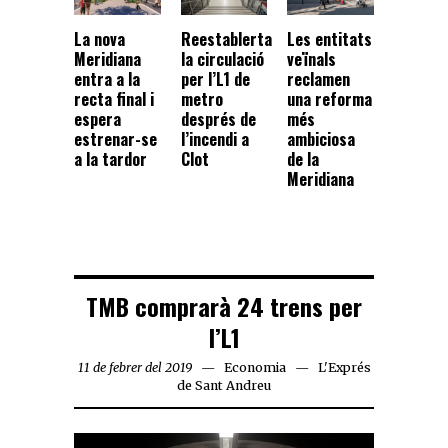
La nova
Reestablerta
Les entitats
Meridiana
la circulació
veïnals
entra a la
per l’L1 de
reclamen
recta final i
metro
una reforma
espera
després de
més
estrenar-se
l’incendi a
ambiciosa
a la tardor
Clot
de la
Meridiana
TMB comprarà 24 trens per
l’L1
11 de febrer del 2019
Economia
L'Exprés
de Sant Andreu