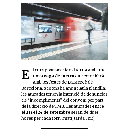
El curs postvacacional torna amb una
nova
vaga de metro
que coincidirà
amb les festes de
La Mercè
de
Barcelona. Segons ha anunciat la plantilla,
les aturades tenen la intenció de denunciar
els “incompliments” del conveni per part
de la direcció de TMB. Les aturades
entre
el 21 i el 24 de setembre
seran de dues
hores per cada torn (matí, tarda i nit).