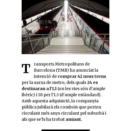
Transports Metropolitans de
Barcelona (TMB) ha anunciat la
intenció de
comprar 42 nous trens
per la xarxa de metro, dels quals
24 es
destinaran a l’L1
(on les vies són d’ample
ibèric) i 18 per l’L3 (d’ample estàndard).
Amb aquesta adquisició, la companyia
pública jubilarà els combois que porten
circulant més anys circulant pel suburbà i
als que se’ls ha trobat
amiant.