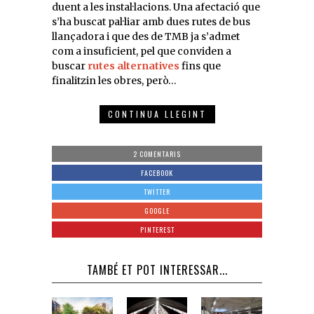
duent a les instal·lacions. Una afectació que
s’ha buscat pal·liar amb dues rutes de bus
llançadora i que des de TMB ja s’admet
com a insuficient, pel que conviden a
buscar
rutes alternatives
fins que
finalitzin les obres, però…
CONTINUA LLEGINT
2 COMENTARIS
FACEBOOK
TWITTER
GOOGLE
PINTEREST
TAMBÉ ET POT INTERESSAR...