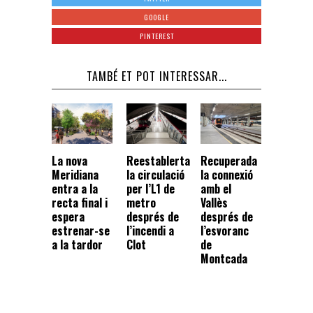
GOOGLE
PINTEREST
TAMBÉ ET POT INTERESSAR...
La nova
Reestablerta
Recuperada
Meridiana
la circulació
la connexió
entra a la
per l’L1 de
amb el
recta final i
metro
Vallès
espera
després de
després de
estrenar-se
l’incendi a
l’esvoranc
a la tardor
Clot
de
Montcada