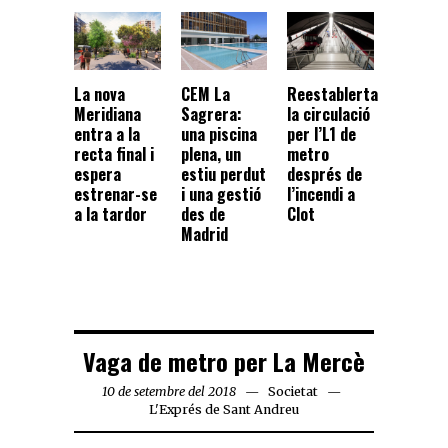
CEM La
La nova
Reestablerta
Sagrera:
Meridiana
la circulació
una piscina
entra a la
per l’L1 de
plena, un
recta final i
metro
estiu perdut
espera
després de
i una gestió
estrenar-se
l’incendi a
des de
a la tardor
Clot
Madrid
Vaga de metro per La Mercè
10 de setembre del 2018
Societat
L'Exprés de Sant Andreu