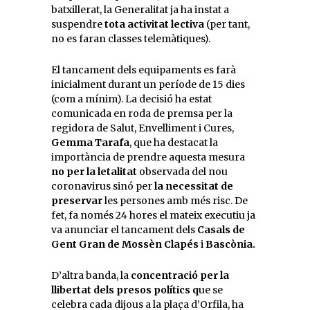
batxillerat, la Generalitat ja ha instat a
suspendre
tota activitat lectiva
(per tant,
no es faran classes telemàtiques).
El tancament dels equipaments es farà
inicialment durant un període de 15 dies
(com a mínim). La decisió ha estat
comunicada en roda de premsa per la
regidora de Salut, Envelliment i Cures,
Gemma Tarafa
, que ha destacat la
importància de prendre aquesta mesura
no per la letalitat
observada del nou
coronavirus sinó per
la necessitat de
preservar
les persones amb més risc. De
fet, fa només 24 hores el mateix executiu ja
va anunciar el tancament dels
Casals de
Gent Gran de Mossèn Clapés
i
Bascònia.
D’altra banda, la
concentració per la
llibertat dels presos polítics q
ue se
celebra cada dijous a la plaça d’Orfila, ha