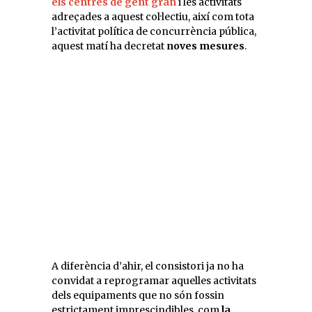
els centres de gent gran
i les activitats
adreçades a aquest col·lectiu, així com tota
l’activitat política de concurrència pública,
aquest matí ha decretat
noves mesures
.
A diferència d’ahir, el consistori ja no ha
convidat a reprogramar aquelles activitats
dels equipaments que no són fossin
estrictament imprescindibles, com
la