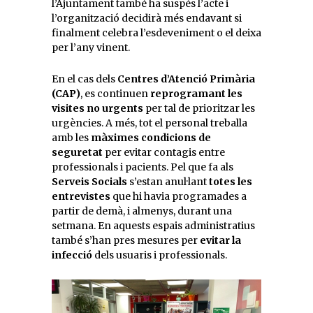
l’Ajuntament també ha suspès l’acte i
l’organització decidirà més endavant si
finalment celebra l’esdeveniment o el deixa
per l’any vinent.
En el cas dels
Centres d’Atenció Primària
(CAP)
, es continuen
reprogramant les
visites no urgents
per tal de prioritzar les
urgències. A més, tot el personal treballa
amb les
màximes condicions de
seguretat
per evitar contagis entre
professionals i pacients. Pel que fa als
Serveis Socials
s’estan anul·lant
totes les
entrevistes
que hi havia programades a
partir de demà, i almenys, durant una
setmana. En aquests espais administratius
també s’han pres mesures per
evitar la
infecció
dels usuaris i professionals.