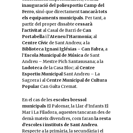
inauguració del poliesportiu Camp del
Ferro
, sinó que directament
tancarà tots
els equipaments municipals
. Per tant, a
partir del proper dissabte
cessarà
l’activitat
al Casal de Barri de
Can
Portabella
i l’
Ateneu l’Harmonia;
al
Centre Cívic
de Sant Andreu; a la
Biblioteca Ignasi Iglésias – Can Fabra
, a
l’
Escola Municipal de Música
de Sant
Andreu – Mestre Pich Santasusana; a la
Ludoteca
de la Casa Bloc; al
Centre
Esportiu Municipal
Sant Andreu – La
Sagrera i al
Centre Municipal de Cultura
Popular
Can Galta Cremat.
En el cas de les
escoles bressol
municipals
El Palomar, la Llar d’Infants El
Mar i La Filadora, aquestes tancaran des de
demà mateix divendres, com faran
la resta
d’escoles i instituts de Sant Andreu
.
Respecte a la primària, la secundària i el