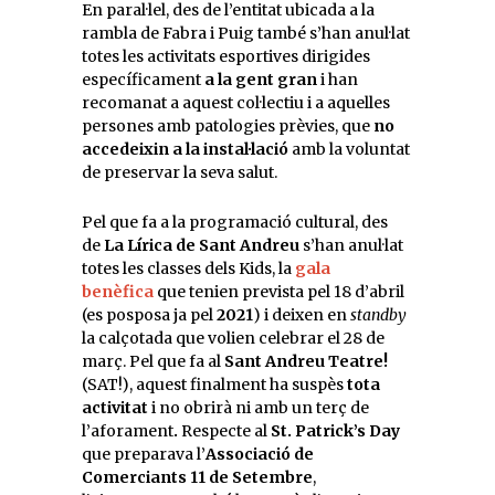
En paral·lel, des de l’entitat ubicada a la
rambla de Fabra i Puig també s’han anul·lat
totes les activitats esportives dirigides
específicament
a la gent gran
i han
recomanat a aquest col·lectiu i a aquelles
persones amb patologies prèvies, que
no
accedeixin a la instal·lació
amb la voluntat
de preservar la seva salut.
Pel que fa a la programació cultural, des
de
La Lírica de Sant Andreu
s’han anul·lat
totes les classes dels Kids, la
gala
benèfica
que tenien prevista pel 18 d’abril
(es posposa ja pel
2021
) i deixen en
standby
la calçotada que volien celebrar el 28 de
març. Pel que fa al
Sant Andreu Teatre!
(SAT!), aquest finalment ha suspès
tota
activitat
i no obrirà ni amb un terç de
l’aforament
.
Respecte al
St. Patrick’s Day
que preparava l’
Associació de
Comerciants 11 de Setembre
,