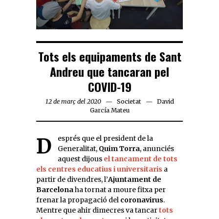
Tots els equipaments de Sant
Andreu que tancaran pel
COVID-19
12 de març del 2020
Societat
David
García Mateu
Després que el president de la
Generalitat,
Quim Torra
, anunciés
aquest dijous
el tancament de tots
els centres educatius i universitaris
a
partir de divendres, l’
Ajuntament de
Barcelona
ha tornat a moure fitxa per
frenar la propagació del
coronavirus
.
Mentre que ahir dimecres va tancar
tots