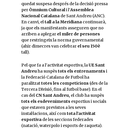
quedat suspesa després de la decisió pressa
per
Òmnium Cultural
i l’
Assemblea
Nacional Catalana
de Sant Andreu (ANC).
En canvi, el
tall a la Meridiana
continuarà,
ja que els manifestants asseguren que no
arriben a aplegar
el miler de persones
que restringeix la norma guvernamental
(ahir dimecres van celebrar
el seu 150è
tall).
Pel que fa a l’activitat esportiva, la
UE Sant
Andreu
ha suspès
tots els entrenaments
i
la Federació Catalana de Futbol ha
paralitzat
totes les competicions
(des de la
Tercera Divisió, fins al futbol base). En el
cas del
CN Sant Andreu,
el club ha suspès
tots els esdeveniments
esportius i socials
que estaven previstos a les seves
instal·lacions, així com
tota l’activitat
esportiva
de les seccions federades
(natació, waterpolo i esports de raqueta).