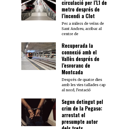
circulació per l’L1 de
metro després de
l’incendi a Clot
Per a milers de veïns de
Sant Andreu, arribar al
centre de
Recuperada la
connexió amb el
Vallès després de
l’esvoranc de
Montcada
Després de quatre dies
amb les vies tallades cap
al nord, l’estació
Segon detingut pel
crim de la Pegaso:
arrestat el
presumpte autor
dels trets