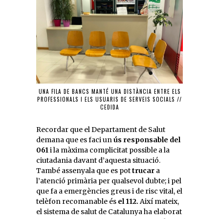
UNA FILA DE BANCS MANTÉ UNA DISTÀNCIA ENTRE ELS
PROFESSIONALS I ELS USUARIS DE SERVEIS SOCIALS //
CEDIDA
Recordar que el Departament de Salut
demana que es faci un
ús responsable del
061
i la màxima complicitat possible a la
ciutadania davant d’aquesta situació.
També assenyala que es pot
trucar
a
l’atenció primària per qualsevol dubte; i pel
que fa a emergències greus i de risc vital, el
telèfon recomanable és
el 112.
Així mateix,
el sistema de salut de Catalunya ha elaborat