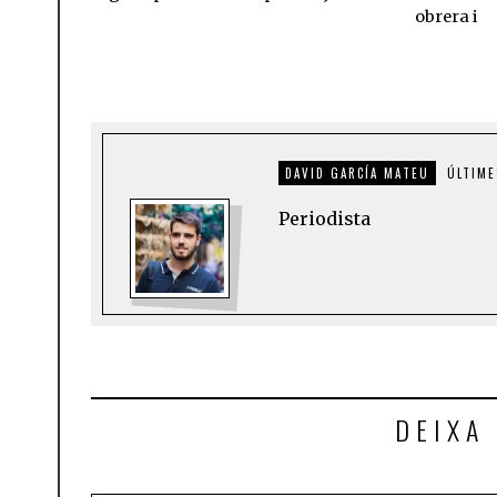
obrera i
DAVID GARCÍA MATEU
ÚLTIME
Periodista
DEIXA