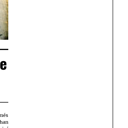
de
 més
han