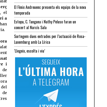
alat
erç
El Fènix Andreuenc presenta els equips de la nova
, el
temporada
ei a
Estopa, C. Tangana i Nathy Peluso faran un
 han
concert al Narcís Sala
ia.
Sortegem dues entrades per l’actuació de Rosa-
ora
Luxemburg amb La Lírica
alat
‘Llegeix, escolta i viu’
üent
sat
re i
e de
ler
tora
t del
 de
tres