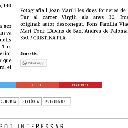
,
130
Fotografia | Joan Marí i les dues forneres de
Tur al carrer Virgili als anys 30. Ima
original: autor desconegut. Fons Família Via
a ser
Marí. Font: L’Abans de Sant Andreu de Palomar
uan va
350. / CRISTINA PLA
uells
 Tur,
erior
Share this:
r que
WhatsApp
ra, el
R
GOOGLE
PINTEREST
ECONOMIA
HISTÒRIA
PUIGDEMONT
POT INTERESSAR...