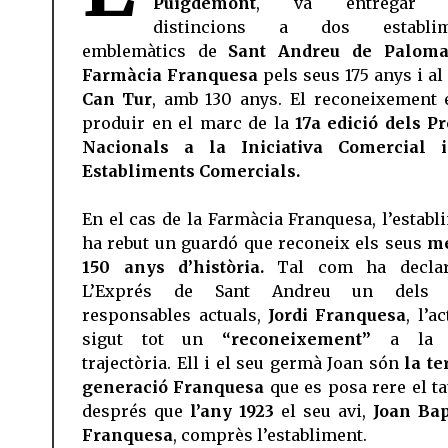
Puigdemont
, va entregar 
distincions a dos establim
emblemàtics de
Sant Andreu de Paloma
Farmàcia Franquesa
pels seus 175 anys i al
Can Tur
, amb 130 anys. El reconeixement 
produir en el marc de la
17a edició dels P
Nacionals a la Iniciativa Comercial 
Establiments Comercials.
En el cas de la Farmàcia Franquesa, l’establ
ha rebut un guardó que reconeix els seus
mé
150 anys d’història.
Tal com ha declar
L’Exprés de Sant Andreu un dels 
responsables actuals,
Jordi Franquesa
, l’a
sigut tot un
“reconeixement”
a la 
trajectòria. Ell i el seu germà Joan són
la te
generació Franquesa
que es posa rere el tau
després que
l’any 1923
el seu avi,
Joan Bap
Franquesa
, comprès l’establiment.