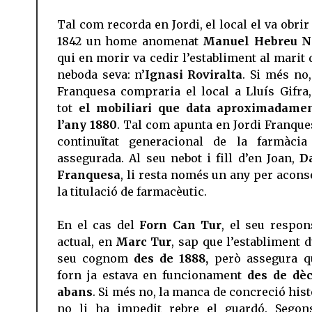
Tal com recorda en Jordi, el local el va obrir
1842 un home anomenat
Manuel Hebreu N
qui en morir va cedir l’establiment al marit 
neboda seva: n’
Ignasi Roviralta
. Si més no,
Franquesa compraria el local a Lluís Gifra
tot
el mobiliari que data aproximadame
l’any 1880
. Tal com apunta en Jordi Franques
continuïtat generacional de la farmàcia
assegurada. Al seu nebot i fill d’en Joan,
D
Franquesa
, li resta només un any per acons
la titulació de farmacèutic.
En el cas del
Forn Can Tur
, el seu respon
actual, en
Marc Tur
, sap que l’establiment d
seu cognom
des de 1888,
però assegura q
forn ja estava en funcionament
des de dèc
abans
. Si més no, la manca de concreció hist
no li ha impedit rebre el guardó. Segon