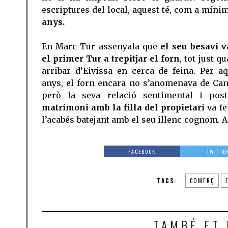
escriptures del local, aquest té, com a mínim
anys.
En Marc Tur assenyala que
el seu besavi v
el primer Tur a trepitjar el forn
, tot just q
arribar d’Eivissa en cerca de feina. Per aq
anys, el forn encara no s’anomenava de Can
però la seva relació sentimental i post
matrimoni amb la filla del propietari
va fe
l’acabés batejant amb el seu illenc cognom. A
FACEBOOK
TWITTE
TAGS:
COMERÇ
TAMBÉ ET 