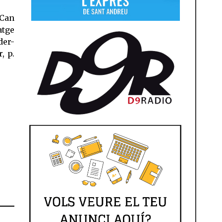
 Can
tge
der-
, p.