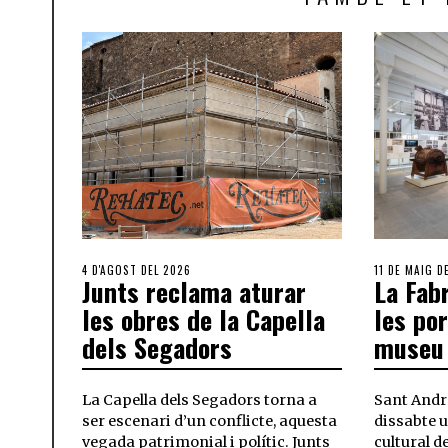
4 D'AGOST DEL 2026
11 DE MAIG D
Junts reclama aturar
La Fab
les obres de la Capella
les po
dels Segadors
museu 
La Capella dels Segadors torna a
Sant Andr
ser escenari d’un conflicte, aquesta
dissabte 
vegada patrimonial i polític. Junts
cultural d