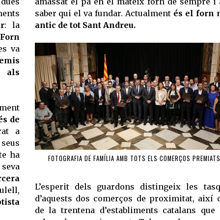
dues
amassat el pa en el mateix forn de sempre i 
ents
saber qui el va fundar. Actualment
és el forn
r
: la
antic de tot Sant Andreu.
Forn
es va
remis
i als
iment
s de
at a
seus
cte ha
FOTOGRAFIA DE FAMÍLIA AMB TOTS ELS COMERÇOS PREMIAT
seva
rcera
L’esperit dels guardons distingeix les tas
lell,
d’aquests dos comerços de proximitat, així
tista
de la trentena d’establiments catalans que