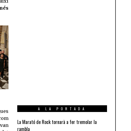
així
 més
S
A LA PORTADA
ques
 com
La Marató de Rock tornarà a fer tremolar la
 van
rambla