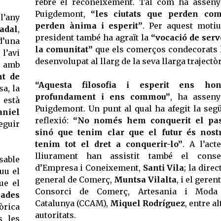
rebre el reconeixement. Tal com ha asseny
Puigdemont,
“les ciutats que perden com
 l’any
perden ànima i esperit”
. Per aquest motiu
adal
,
president també ha agraït la
“vocació de serv
d’una
la comunitat”
que els comerços condecorats
 l’avi
desenvolupat al llarg de la seva llarga trajectòr
, amb
nt de
“Aquesta filosofia i esperit ens hon
a, la
profundament i ens commou”
, ha asseny
 està
Puigdemont. Un punt al qual ha afegit la seg
aniel
reflexió:
“No només hem conquerit el pas
eguir
sinó que tenim clar que el futur és nost
tenim tot el dret a conquerir-lo”
. A l’act
lliurament han assistit també el consel
sable
d’Empresa i Coneixement,
Santi Vila
; la direc
uu el
general de Comerç,
Muntsa Vilalta
, i el geren
ue el
Consorci de Comerç, Artesania i Moda
ades
Catalunya (CCAM),
Miquel Rodríguez
, entre al
òrica
autoritats.
s les