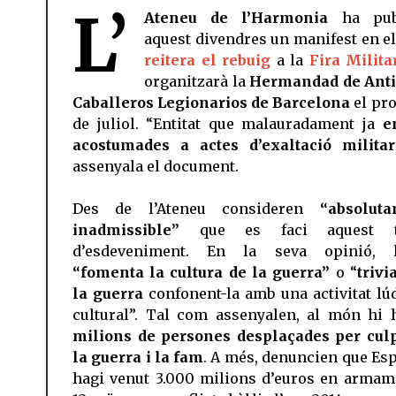
L’
Ateneu de l’Harmonia
ha publ
aquest divendres un manifest en el
reitera el rebuig
a la
Fira Milita
organitzarà la
Hermandad de Ant
Caballeros Legionarios de Barcelona
el pro
de juliol. “Entitat que malauradament ja
en
acostumades a actes d’exaltació militar
assenyala el document.
Des de l’Ateneu consideren
“absoluta
inadmissible”
que es faci aquest t
d’esdeveniment. En la seva opinió, l
“fomenta la cultura de la guerra”
o “
trivi
la guerra
confonent-la amb una activitat lúd
cultural”. Tal com assenyalen, al món hi 
milions de persones desplaçades per cul
la guerra i la fam
. A més, denuncien que Es
hagi venut 3.000 milions d’euros en armam