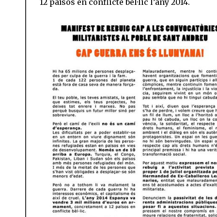
12 països en conflicte bèl·lic l’any 2014.