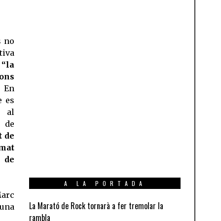
s no
tiva
“la
ions
. En
e es
al
 de
t de
mat
 de
A LA PORTADA
Marc
La Marató de Rock tornarà a fer tremolar la
una
rambla