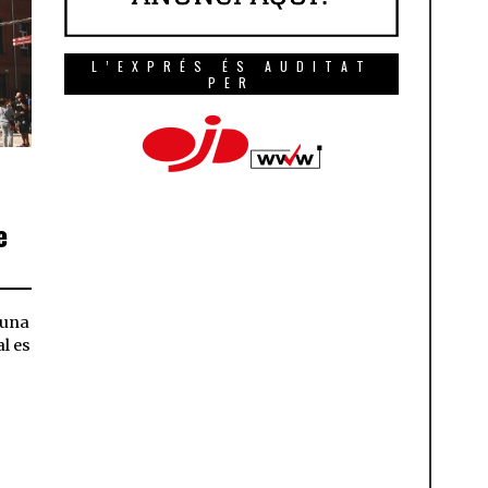
L’EXPRÉS ÉS AUDITAT
PER
e
’una
al es