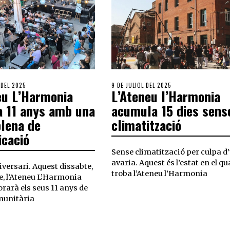
 DEL 2025
9 DE JULIOL DEL 2025
eu L’Harmonia
L’Ateneu l’Harmonia
a 11 anys amb una
acumula 15 dies sens
plena de
climatització
icació
Sense climatització per culpa d
avaria. Aquest és l’estat en el qu
iversari. Aquest dissabte,
troba l’Ateneu l’Harmonia
e, l’Ateneu L’Harmonia
rà els seus 11 anys de
munitària