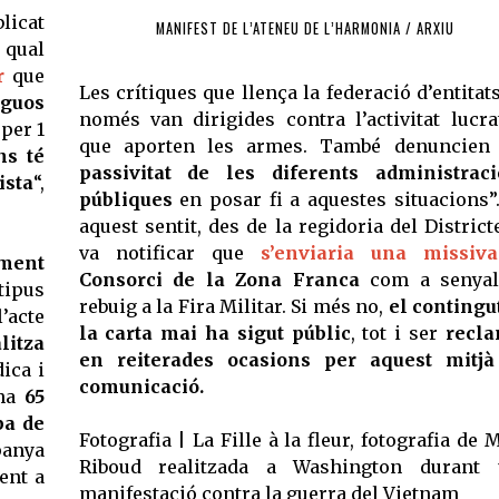
icat
MANIFEST DE L’ATENEU DE L’HARMONIA / ARXIU
 qual
r
que
Les crítiques que llença la federació d’entitat
iguos
només van dirigides contra l’activitat lucra
per 1
que aporten les armes. També denuncien
s té
passivitat de les diferents administrac
ista
“,
públiques
en posar fi a aquestes situacions”
aquest sentit, des de la regidoria del District
va notificar que
s’enviaria una missiva
ment
Consorci de la Zona Franca
com a senyal
ipus
rebuig a la Fira Militar. Si més no,
el contingu
’acte
la carta mai ha sigut públic
, tot i ser
recla
alitza
en reiterades ocasions per aquest mitjà
ica i
comunicació.
ha
65
pa de
Fotografia | La Fille à la fleur, fotografia de 
panya
Riboud realitzada a Washington durant 
ent a
manifestació contra la guerra del Vietnam