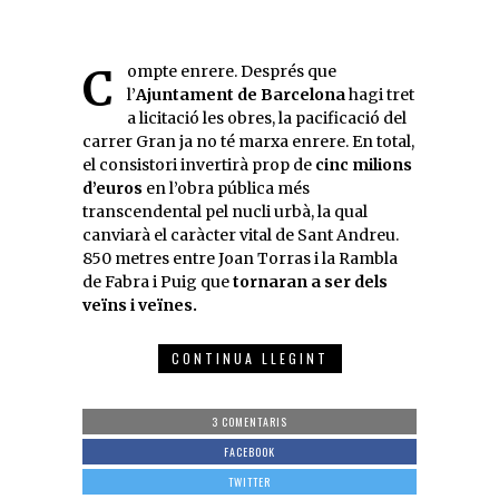
Compte enrere. Després que
l’
Ajuntament de Barcelona
hagi tret
a licitació les obres, la pacificació del
carrer Gran ja no té marxa enrere. En total,
el consistori invertirà prop de
cinc milions
d’euros
en l’obra pública més
transcendental pel nucli urbà, la qual
canviarà el caràcter vital de Sant Andreu.
850 metres entre Joan Torras i la Rambla
de Fabra i Puig que
tornaran a ser dels
veïns i veïnes.
CONTINUA LLEGINT
3 COMENTARIS
FACEBOOK
TWITTER