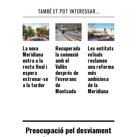
TAMBÉ ET POT INTERESSAR...
La nova
Recuperada
Les entitats
Meridiana
la connexió
veïnals
entra a la
amb el
reclamen
recta final i
Vallès
una reforma
espera
després de
més
estrenar-se
l’esvoranc
ambiciosa
a la tardor
de
de la
Montcada
Meridiana
Preocupació pel desviament