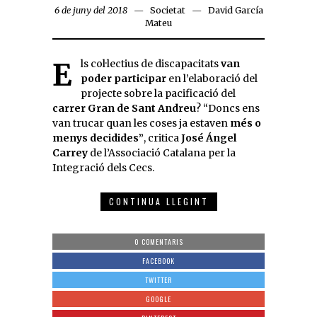
6 de juny del 2018
Societat
David García
Mateu
Els col·lectius de discapacitats
van
poder participar
en l’elaboració del
projecte sobre la pacificació del
carrer Gran de Sant Andreu
? “Doncs ens
van trucar quan les coses ja estaven
més o
menys decidides”
, critica
José Ángel
Carrey
de l’Associació Catalana per la
Integració dels Cecs.
CONTINUA LLEGINT
0 COMENTARIS
FACEBOOK
TWITTER
GOOGLE