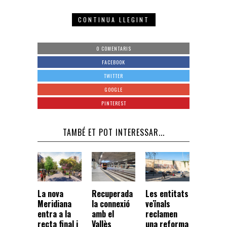
CONTINUA LLEGINT
0 COMENTARIS
FACEBOOK
TWITTER
GOOGLE
PINTEREST
TAMBÉ ET POT INTERESSAR...
La nova
Recuperada
Les entitats
Meridiana
la connexió
veïnals
entra a la
amb el
reclamen
recta final i
Vallès
una reforma