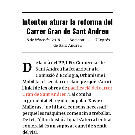
Intenten aturar la reforma del
Carrer Gran de Sant Andreu
15 de febrer del 2018
Societat
L'Exprés
de Sant Andreu
De la mà del
PP
, l’
Eix Comercial
de
Sant Andreu ha fet arribar a la
Comissió d’Ecologia, Urbanisme i
Mobilitat el seu darrer clam
perquè s’aturi
l’inici de les obres
de
pacificació del carrer
Gran de Sant Andreu
. Tal com ha
argumentat el regidor popular,
Xavier
Mulleras
, “no hi ha el consens necessari”
perquè les màquines comencin a treballar.
De fet, l’últim bastió al qual s’aferra l’entitat
comercial és
un suposat canvi de sentit
del vial.