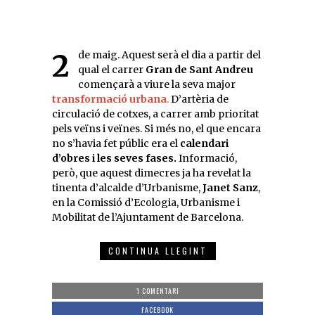
2 de maig. Aquest serà el dia a partir del
qual el carrer
Gran de Sant Andreu
començarà a viure la seva major
transformació urbana
.
D’artèria de
circulació de cotxes, a carrer amb prioritat
pels veïns i veïnes. Si més no, el que encara
no s’havia fet públic era el
calendari
d’obres i les seves fases.
Informació,
però, que aquest dimecres ja ha revelat la
tinenta d’alcalde d’Urbanisme,
Janet Sanz
,
en la Comissió d’Ecologia, Urbanisme i
Mobilitat de l’Ajuntament de Barcelona.
CONTINUA LLEGINT
1 COMENTARI
FACEBOOK