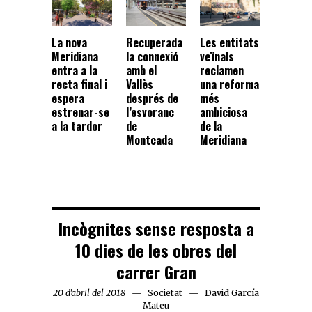
La nova
Recuperada
Les entitats
Meridiana
la connexió
veïnals
entra a la
amb el
reclamen
recta final i
Vallès
una reforma
espera
després de
més
estrenar-se
l’esvoranc
ambiciosa
a la tardor
de
de la
Montcada
Meridiana
Incògnites sense resposta a
10 dies de les obres del
carrer Gran
20 d'abril del 2018
Societat
David García
Mateu