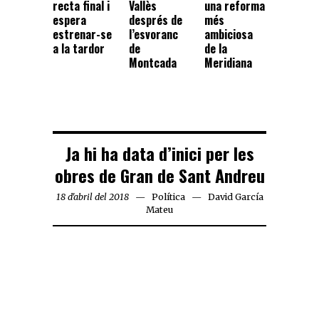
recta final i
Vallès
una reforma
espera
després de
més
estrenar-se
l’esvoranc
ambiciosa
a la tardor
de
de la
Montcada
Meridiana
Ja hi ha data d’inici per les
obres de Gran de Sant Andreu
18 d'abril del 2018
Política
David García
Mateu