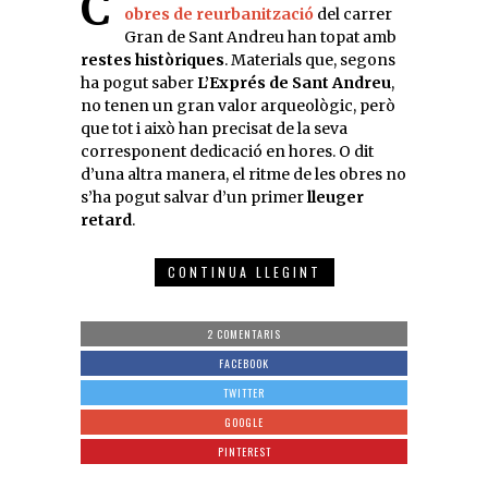
obres de reurbanització
del carrer
Gran de Sant Andreu han topat amb
restes històriques
. Materials que, segons
ha pogut saber
L’Exprés de Sant Andreu
,
no tenen un gran valor arqueològic, però
que tot i això han precisat de la seva
corresponent dedicació en hores. O dit
d’una altra manera, el ritme de les obres no
s’ha pogut salvar d’un primer
lleuger
retard
.
CONTINUA LLEGINT
2 COMENTARIS
FACEBOOK
TWITTER
GOOGLE
PINTEREST