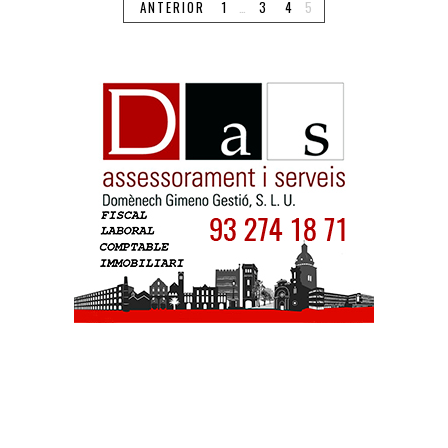
ANTERIOR
1
…
3
4
5