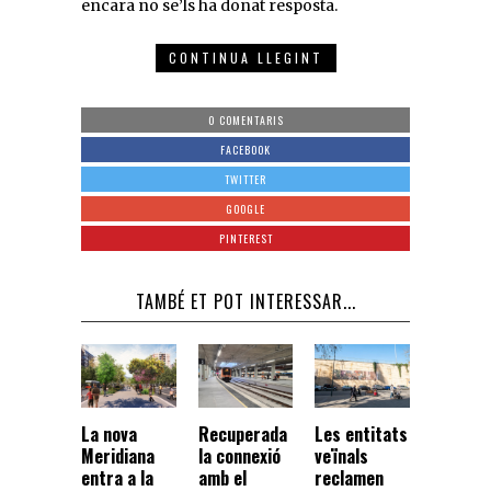
encara no se’ls ha donat resposta.
CONTINUA LLEGINT
0 COMENTARIS
FACEBOOK
TWITTER
GOOGLE
PINTEREST
TAMBÉ ET POT INTERESSAR...
La nova
Recuperada
Les entitats
Meridiana
la connexió
veïnals
entra a la
amb el
reclamen