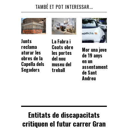
TAMBÉ ET POT INTERESSAR...
Junts
La Fabra i
reclama
Coats obre
Mor una jove
aturar les
les portes
de 19 anys
obres de la
del nou
en un
Capella dels
museu del
assentament
Segadors
treball
de Sant
Andreu
Entitats de discapacitats
critiquen el futur carrer Gran