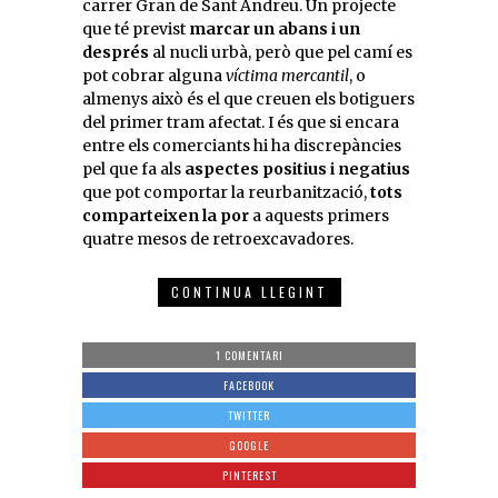
carrer Gran de Sant Andreu. Un projecte
que té previst
marcar un abans i un
després
al nucli urbà, però que pel camí es
pot cobrar alguna
víctima mercantil
, o
almenys això és el que creuen els botiguers
del primer tram afectat. I és que si encara
entre els comerciants hi ha discrepàncies
pel que fa als
aspectes positius i negatius
que pot comportar la reurbanització,
tots
comparteixen la por
a aquests primers
quatre mesos de retroexcavadores.
CONTINUA LLEGINT
1 COMENTARI
FACEBOOK
TWITTER
GOOGLE
PINTEREST