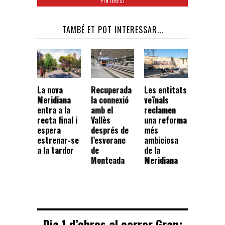
PINTEREST
TAMBÉ ET POT INTERESSAR...
La nova
Recuperada
Les entitats
Meridiana
la connexió
veïnals
entra a la
amb el
reclamen
recta final i
Vallès
una reforma
espera
després de
més
estrenar-se
l’esvoranc
ambiciosa
a la tardor
de
de la
Montcada
Meridiana
Dia 1 d’obres al carrer Gran: