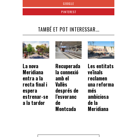
GOOGLE
PINTEREST
TAMBÉ ET POT INTERESSAR...
La nova
Recuperada
Les entitats
Meridiana
la connexió
veïnals
entra a la
amb el
reclamen
recta final i
Vallès
una reforma
espera
després de
més
estrenar-se
l’esvoranc
ambiciosa
a la tardor
de
de la
Montcada
Meridiana