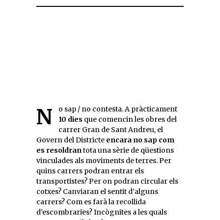
No sap / no contesta. A pràcticament
10 dies
que comencin les obres del
carrer Gran de Sant Andreu, el
Govern del Districte
encara no sap com
es resoldran
tota una sèrie de qüestions
vinculades als moviments de terres. Per
quins carrers podran entrar els
transportistes? Per on podran circular els
cotxes? Canviaran el sentit d’alguns
carrers? Com es farà la recollida
d’escombraries? Incògnites a les quals