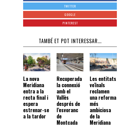
TWITTER
GOOGLE
PINTEREST
TAMBÉ ET POT INTERESSAR...
La nova
Recuperada
Les entitats
Meridiana
la connexió
veïnals
entra a la
amb el
reclamen
recta final i
Vallès
una reforma
espera
després de
més
estrenar-se
l’esvoranc
ambiciosa
a la tardor
de
de la
Montcada
Meridiana