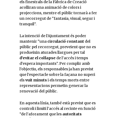
els finestrals de la Fàbrica de Creació
acolliran una animació de colors i
projeccions, mentre el públic tornarà a fer
un recorregut de “fantasia, visual, segur i
tranquil”.
La intenció de l’Ajuntament és poder
mantenir “una
circulació constant
del
públic pel recorregut, preveient que no es
produeixin aturades llargues per tal
d’evitar el col·lapse
de l’accés i temps
d’espera importants”. Per complir amb
l’objectiu, els responsables ja han previst
que l’espectacle sobre la façana no superi
els
vuit minuts
i els temps morts entre
representacions permetin generar la
renovació del públic.
En aquesta línia, també està previst que es
controli i limiti l’accés al recinte en funció
“de l’aforament que les
autoritats