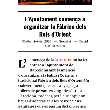
L’Ajuntament comença a
organitzar la Fàbrica dels
Reis d’Orient
30 d'octubre del 2020
Societat
David
García Mateu
L’amenaça de la
COVID-19
no ha fet
enrere a l’
Ajuntament de
Barcelona
amb la intenció
d’organitzar a la
Fabra i Coats
la ja
tradicional
Fàbrica dels Reis d’Orient
. Un
esdeveniment que cada any aplega a
milers de persones
vingudes de tota
Barcelona i rodalies, però que enguany
haurà d’adaptar-se a les
restriccions
sanitàries
que es puguin dictar. Per ara,