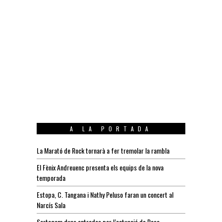
A LA PORTADA
La Marató de Rock tornarà a fer tremolar la rambla
El Fènix Andreuenc presenta els equips de la nova
temporada
Estopa, C. Tangana i Nathy Peluso faran un concert al
Narcís Sala
Sortegem dues entrades per l’actuació de Rosa-