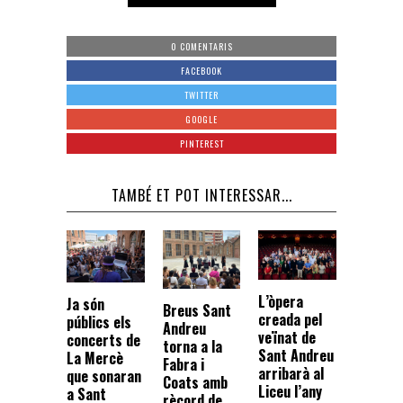
0 COMENTARIS
FACEBOOK
TWITTER
GOOGLE
PINTEREST
TAMBÉ ET POT INTERESSAR...
L’òpera
Ja són
Breus Sant
creada pel
públics els
Andreu
veïnat de
concerts de
torna a la
Sant Andreu
La Mercè
Fabra i
arribarà al
que sonaran
Coats amb
Liceu l’any
a Sant
rècord de