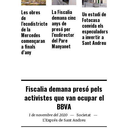
La Fiscalia
Les obres
Un estudi de
demana cinc
de
Fotocasa
anys de
l’ecodistricte
convida els
presó per
de la
especuladors
l’exdirector
Mercedes
a invertir a
del Pare
començaran
Sant Andreu
Manyanet
a finals
d’any
Fiscalia demana presó pels
activistes que van ocupar el
BBVA
1 de novembre del 2020
Societat
L'Exprés de Sant Andreu