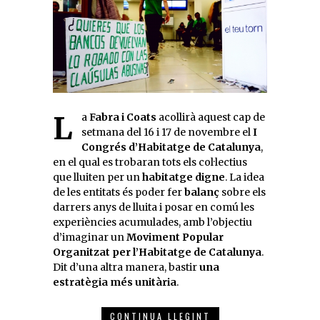
La
Fabra i Coats
acollirà aquest cap de
setmana del 16 i 17 de novembre el
I
Congrés d’Habitatge de Catalunya
,
en el qual es trobaran tots els col·lectius
que lluiten per un
habitatge digne
. La idea
de les entitats és poder fer
balanç
sobre els
darrers anys de lluita i posar en comú les
experiències acumulades, amb l’objectiu
d’imaginar un
Moviment Popular
Organitzat per l’Habitatge de Catalunya
.
Dit d’una altra manera, bastir
una
estratègia més unitària
.
CONTINUA LLEGINT