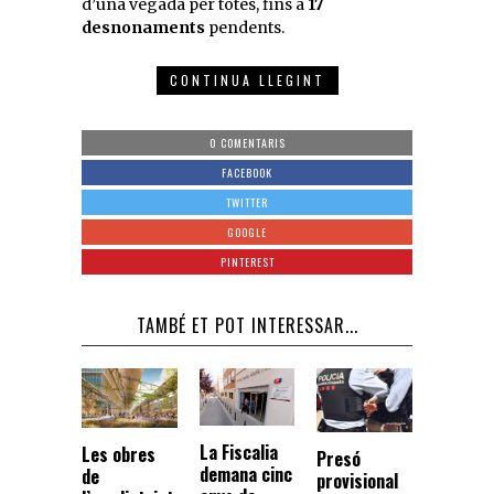
d’una vegada per totes, fins a
17
desnonaments
pendents.
CONTINUA LLEGINT
0 COMENTARIS
FACEBOOK
TWITTER
GOOGLE
PINTEREST
TAMBÉ ET POT INTERESSAR...
La Fiscalia
Les obres
Presó
demana cinc
de
provisional