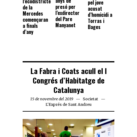
anys de
l’ecodistricte
pel jove
presó per
de la
acusat
l’exdirector
Mercedes
d’homicidi a
del Pare
començaran
Torras i
Manyanet
a finals
Bages
d’any
La Fabra i Coats acull el I
Congrés d’Habitatge de
Catalunya
15 de novembre del 2019
Societat
L'Exprés de Sant Andreu