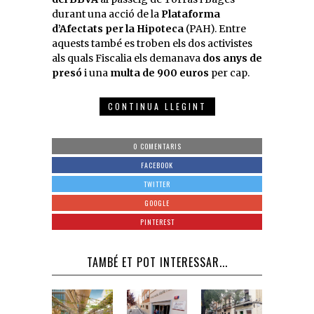
durant una acció de la
Plataforma
d’Afectats per la Hipoteca
(PAH). Entre
aquests també es troben els dos activistes
als quals Fiscalia els demanava
dos anys de
presó
i una
multa de 900 euros
per cap.
CONTINUA LLEGINT
0 COMENTARIS
FACEBOOK
TWITTER
GOOGLE
PINTEREST
TAMBÉ ET POT INTERESSAR...