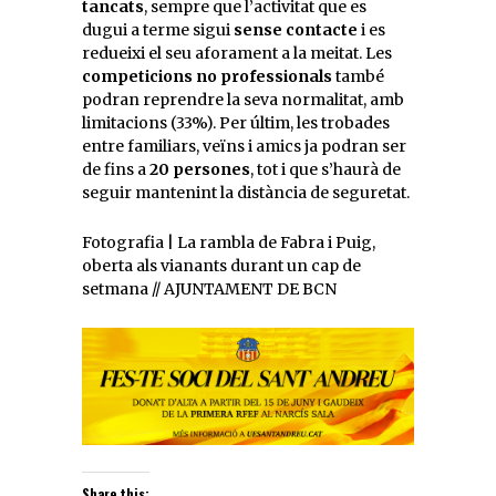
tancats
, sempre que l’activitat que es
dugui a terme sigui
sense contacte
i es
redueixi el seu aforament a la meitat. Les
competicions no professionals
també
podran reprendre la seva normalitat, amb
limitacions (33%). Per últim, les trobades
entre familiars, veïns i amics ja podran ser
de fins a
20 persones
, tot i que s’haurà de
seguir mantenint la distància de seguretat.
Fotografia | La rambla de Fabra i Puig,
oberta als vianants durant un cap de
setmana // AJUNTAMENT DE BCN
Share this: