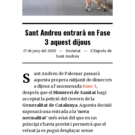
Sant Andreu entrarà en Fase
3 aquest dijous
17 de juny del 2020
Societat
L'Exprés de
Sant Andreu
Sant Andreu de Palomar passarà
aquesta propera mitjanit de dimecres
a dijous a l’anomenada
Fase 3
,
després que el
Ministeri de Sanitat
hagi
acceptat la petició del Govern de la
Generalitat de Catalunya
. Aquesta decisió
suposarà una entrada a la
‘nova
normalitat’
més aviat del que en un
principi s’havia previst i permetrà que el
veïnat ja es pugui desplaçar sense