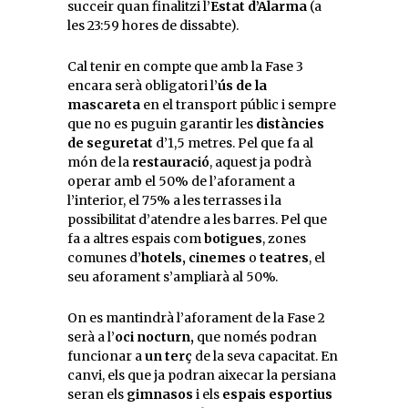
succeir quan finalitzi l’
Estat d’Alarma
(a
les 23:59 hores de dissabte).
Cal tenir en compte que amb la Fase 3
encara serà obligatori l’
ús de la
mascareta
en el transport públic i sempre
que no es puguin garantir les
distàncies
de seguretat
d’1,5 metres. Pel que fa al
món de la
restauració
, aquest ja podrà
operar amb el 50% de l’aforament a
l’interior, el 75% a les terrasses i la
possibilitat d’atendre a les barres. Pel que
fa a altres espais com
botigues
, zones
comunes d’
hotels, cinemes
o
teatres
, el
seu aforament s’ampliarà al 50%.
On es mantindrà l’aforament de la Fase 2
serà a l’
oci nocturn,
que només podran
funcionar a
un terç
de la seva capacitat. En
canvi, els que ja podran aixecar la persiana
seran els
gimnasos
i els
espais esportius