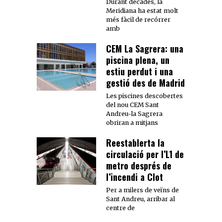
Durant dècades, la
Meridiana ha estat molt
més fàcil de recórrer
amb
CEM La Sagrera: una
piscina plena, un
estiu perdut i una
gestió des de Madrid
Les piscines descobertes
del nou CEM Sant
Andreu-la Sagrera
obriran a mitjans
Reestablerta la
circulació per l’L1 de
metro després de
l’incendi a Clot
Per a milers de veïns de
Sant Andreu, arribar al
centre de