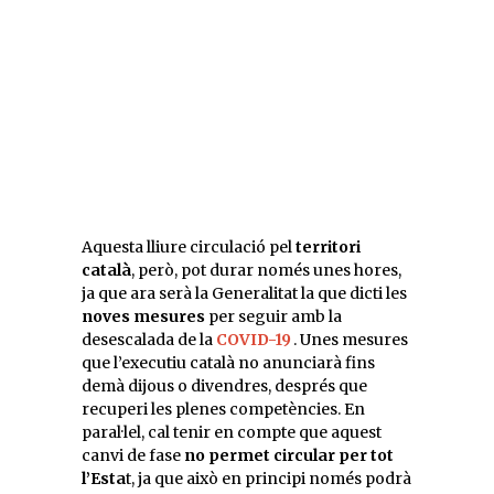
Aquesta lliure circulació pel
territori
català
, però, pot durar només unes hores,
ja que ara serà la Generalitat la que dicti les
noves mesures
per seguir amb la
desescalada de la
COVID-19
. Unes mesures
que l’executiu català no anunciarà fins
demà dijous o divendres, després que
recuperi les plenes competències. En
paral·lel, cal tenir en compte que aquest
canvi de fase
no permet circular per tot
l’Esta
t, ja que això en principi només podrà