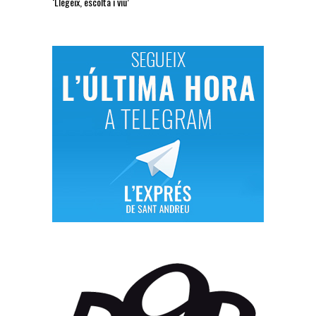
‘Llegeix, escolta i viu’