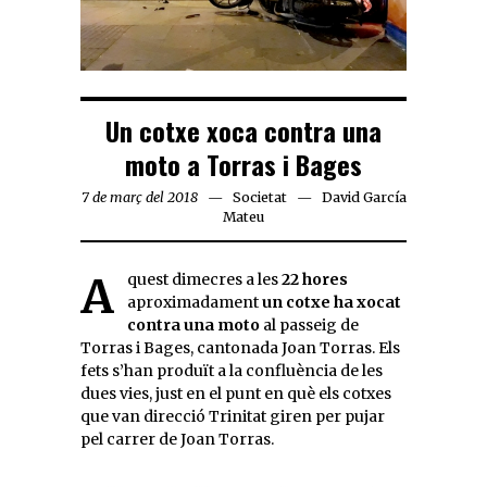
Un cotxe xoca contra una
moto a Torras i Bages
7 de març del 2018
Societat
David García
Mateu
Aquest dimecres a les
22 hores
aproximadament
un cotxe ha xocat
contra una moto
al passeig de
Torras i Bages, cantonada Joan Torras. Els
fets s’han produït a la confluència de les
dues vies, just en el punt en què els cotxes
que van direcció Trinitat giren per pujar
pel carrer de Joan Torras.