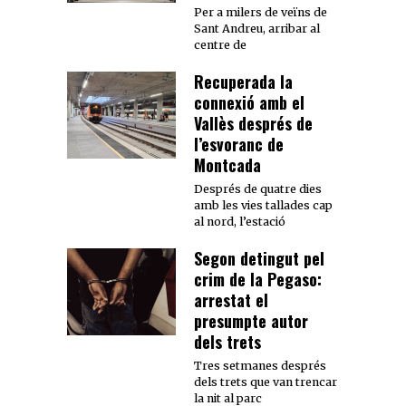
Per a milers de veïns de
Sant Andreu, arribar al
centre de
Recuperada la
connexió amb el
Vallès després de
l’esvoranc de
Montcada
Després de quatre dies
amb les vies tallades cap
al nord, l’estació
Segon detingut pel
crim de la Pegaso:
arrestat el
presumpte autor
dels trets
Tres setmanes després
dels trets que van trencar
la nit al parc