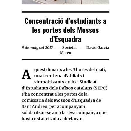
Concentració d’estudiants a
les portes dels Mossos
d’Esquadra
9 de maig del 2017
Societat
David García
Mateu
Aquest dimarts a les 9 hores del matí,
una trentena d’afiliats i
simpatitzants
amb el
Sindicat
d’Estudiants dels Països catalans
(SEPC)
s’ha concentrat a les portes de la
comissaria dels
Mossos d’Esquadra
de
Sant Andreu, per acompanyar i
solidaritzar-se amb la seva companya que
havia estat citada a declarar.