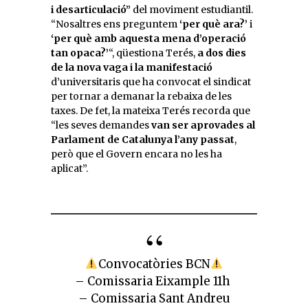
i desarticulació”
del moviment estudiantil.
“Nosaltres ens preguntem
‘per què ara?’
i
‘per què amb aquesta mena d’operació
tan opaca?’
“, qüestiona Terés,
a dos dies
de la nova vaga i la manifestació
d’universitaris que ha convocat el sindicat
per tornar a demanar la rebaixa de les
taxes. De fet, la mateixa Terés recorda que
“les seves demandes
van ser aprovades al
Parlament de Catalunya l’any passat
,
però que el Govern encara no les ha
aplicat”.
Convocatòries BCN
– Comissaria Eixample 11h
– Comissaria Sant Andreu