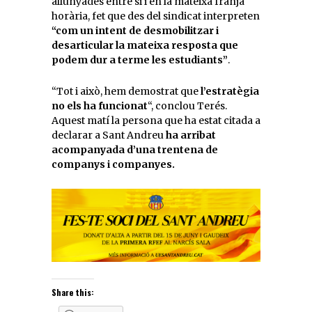
allunyades entre si i en la mateixa franja
horària, fet que des del sindicat interpreten
“com un intent de desmobilitzar i
desarticular la mateixa resposta que
podem dur a terme les estudiants”
.
“Tot i això, hem demostrat que
l’estratègia
no els ha funcionat
“, conclou Terés.
Aquest matí la persona que ha estat citada a
declarar a Sant Andreu
ha arribat
acompanyada d’una trentena de
companys i companyes.
Share this: