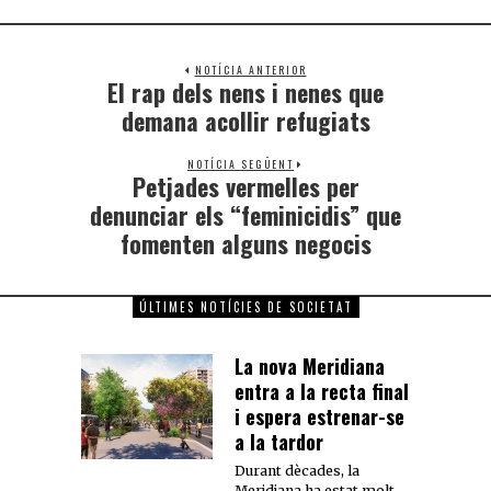
NOTÍCIA ANTERIOR
El rap dels nens i nenes que
demana acollir refugiats
NOTÍCIA SEGÜENT
Petjades vermelles per
denunciar els “feminicidis” que
fomenten alguns negocis
ÚLTIMES NOTÍCIES DE SOCIETAT
La nova Meridiana
entra a la recta final
i espera estrenar-se
a la tardor
Durant dècades, la
Meridiana ha estat molt