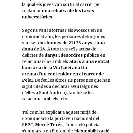
la qual els joves van sortir al carrer per
reclamar
una rebaixa de les taxes
universitàries.
Segons van informar els Mossos en un
comunicat ahir, les persones detingudes
van ser
dos homes de 21 i 23 anys, i una
dona de 24.
A tots tres se’ls acusa de
delictes de
danys i desordres públics
en
relacionar-los amb els
atacs a una entitat
bancària de la Via Laietana
i
la
crema d’un contenidor en el carrer de
Pelai
. De fet, les altres sis persones que han
sigut citades a declarar avui (algunes
d’elles a Sant Andreu), també se les
relaciona amb els fets.
Tal com ha explicat a aquest mitjà de
comunicació la portaveu nacional del
SEPC,
Mercè Terés
, l’operació policial
s’emmarca en l’intent de
“desmobilització