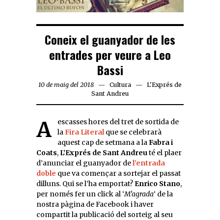
Coneix el guanyador de les
entrades per veure a Leo
Bassi
10 de maig del 2018
Cultura
L'Exprés de
Sant Andreu
A escasses hores del tret de sortida de
la
Fira Literal
que se celebrarà
aquest cap de setmana a la
Fabra i
Coats
,
L’Exprés de Sant Andreu
té el plaer
d’anunciar el guanyador de
l’entrada
doble
que va començar a sortejar el passat
dilluns. Qui se l’ha emportat?
Enrico Stano
,
per només fer un click al ‘
M’agrada
‘ de la
nostra pàgina de Facebook i haver
compartit la publicació del sorteig al seu