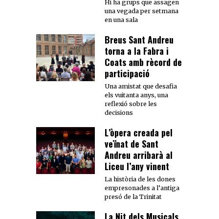
Hi ha grups que assagen
una vegada per setmana
en una sala
Breus Sant Andreu
torna a la Fabra i
Coats amb rècord de
participació
Una amistat que desafia
els vuitanta anys, una
reflexió sobre les
decisions
L’òpera creada pel
veïnat de Sant
Andreu arribarà al
Liceu l’any vinent
La història de les dones
empresonades a l’antiga
presó de la Trinitat
La Nit dels Musicals