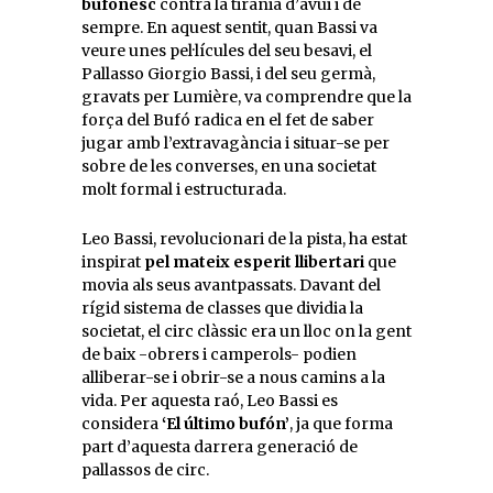
bufonesc
contra la tirania d’avui i de
sempre. En aquest sentit, quan Bassi va
veure unes pel·lícules del seu besavi, el
Pallasso Giorgio Bassi, i del seu germà,
gravats per Lumière, va comprendre que la
força del Bufó radica en el fet de saber
jugar amb l’extravagància i situar-se per
sobre de les converses, en una societat
molt formal i estructurada.
Leo Bassi, revolucionari de la pista, ha estat
inspirat
pel mateix esperit llibertari
que
movia als seus avantpassats. Davant del
rígid sistema de classes que dividia la
societat, el circ clàssic era un lloc on la gent
de baix -obrers i camperols- podien
alliberar-se i obrir-se a nous camins a la
vida. Per aquesta raó, Leo Bassi es
considera
‘El último bufón’
, ja que forma
part d’aquesta darrera generació de
pallassos de circ.