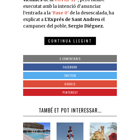
executat amb la intenció d’anunciar
l’entrada a la
‘Fase 0’
de la desescalada, ha
explicat a
L’Exprés de Sant Andreu
el
campaner del poble,
Sergio Diéguez.
CONTINUA LLEGINT
3 COMENTARIS
FACEBOOK
TWITTER
GOOGLE
PINTEREST
TAMBÉ ET POT INTERESSAR...