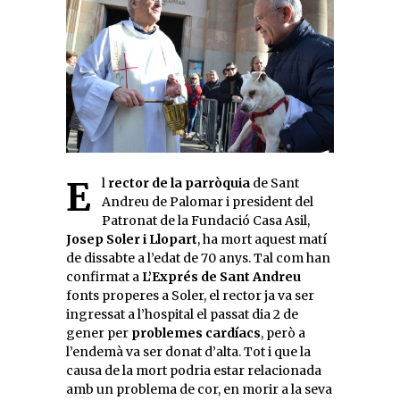
El
rector de la parròquia
de Sant
Andreu de Palomar i president del
Patronat de la Fundació Casa Asil,
Josep Soler i Llopart
, ha mort aquest matí
de dissabte a l’edat de 70 anys. Tal com han
confirmat a
L’Exprés de Sant Andreu
fonts properes a Soler, el rector ja va ser
ingressat a l’hospital el passat dia 2 de
gener per
problemes cardíacs
, però a
l’endemà va ser donat d’alta. Tot i que la
causa de la mort podria estar relacionada
amb un problema de cor, en morir a la seva