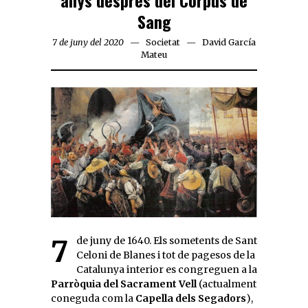
anys després del Corpus de
Sang
7 de juny del 2020
Societat
David García
Mateu
7 de juny de 1640. Els sometents de Sant
Celoni de Blanes i tot de pagesos de la
Catalunya interior es congreguen a la
Parròquia del Sacrament Vell
(actualment
coneguda com la
Capella dels Segadors
),