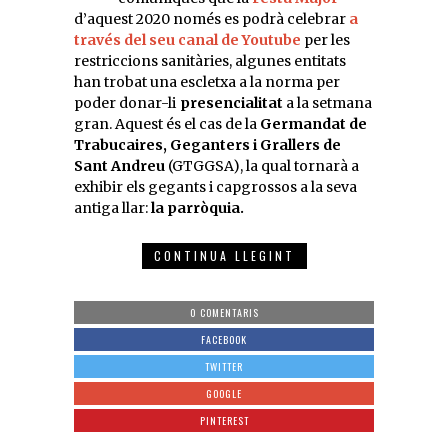
d’aquest 2020 només es podrà celebrar
a
través del seu canal de Youtube
per les
restriccions sanitàries, algunes entitats
han trobat una escletxa a la norma per
poder donar-li
presencialitat
a la setmana
gran. Aquest és el cas de la
Germandat de
Trabucaires, Geganters i Grallers de
Sant Andreu
(GTGGSA), la qual tornarà a
exhibir els gegants i capgrossos a la seva
antiga llar:
la parròquia.
CONTINUA LLEGINT
0 COMENTARIS
FACEBOOK
TWITTER
GOOGLE
PINTEREST