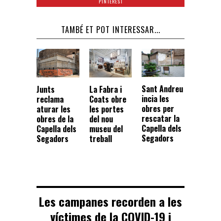
PINTEREST
TAMBÉ ET POT INTERESSAR...
Sant Andreu
Junts
La Fabra i
incia les
reclama
Coats obre
obres per
aturar les
les portes
rescatar la
obres de la
del nou
Capella dels
Capella dels
museu del
Segadors
Segadors
treball
Les campanes recorden a les
víctimes de la COVID-19 i