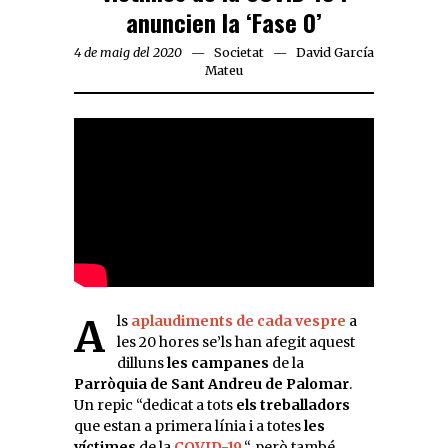
anuncien la ‘Fase 0’
4 de maig del 2020
Societat
David García
Mateu
Als
aplaudiments de cada vespre
a
les 20 hores se’ls han afegit aquest
dilluns
les campanes
de la
Parròquia de Sant Andreu de Palomar
.
Un repic “dedicat a tots
els treballadors
que estan a primera línia i a totes
les
víctimes
de la
COVID-19
“, però també