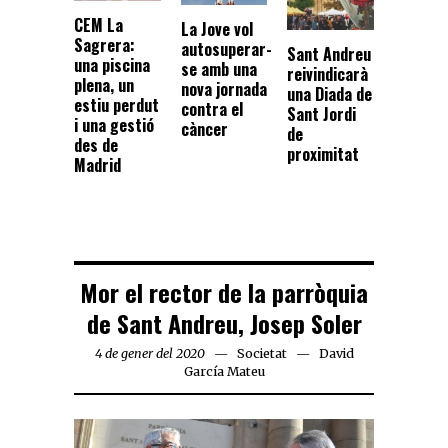
CEM La
La Jove vol
Sagrera:
autosuperar-
Sant Andreu
una piscina
se amb una
reivindicarà
plena, un
nova jornada
una Diada de
estiu perdut
contra el
Sant Jordi
i una gestió
càncer
de
des de
proximitat
Madrid
Mor el rector de la parròquia
de Sant Andreu, Josep Soler
4 de gener del 2020
Societat
David
García Mateu