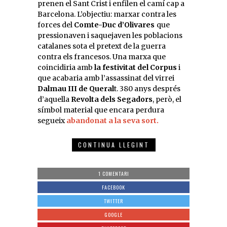
prenen el Sant Crist i enfilen el camí cap a
Barcelona. L’objectiu: marxar contra les
forces del
Comte-Duc d’Olivares
que
pressionaven i saquejaven les poblacions
catalanes sota el pretext de la guerra
contra els francesos. Una marxa que
coincidiria amb
la festivitat del Corpus
i
que acabaria amb l’assassinat del virrei
Dalmau III de Queral
t. 380 anys després
d’aquella
Revolta dels Segadors
, però, el
símbol material que encara perdura
segueix
abandonat a la seva sort.
CONTINUA LLEGINT
1 COMENTARI
FACEBOOK
TWITTER
GOOGLE