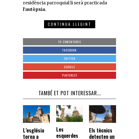
residència parroquial li serà practicada
l’autòpsia.
CONTINUA LLEGINT
19 COMENTARIS
FACEBOOK
TWITTER
GOOGLE
PINTEREST
TAMBÉ ET POT INTERESSAR...
Les
Els tècnics
L’església
esquerdes
detecten un
torna a