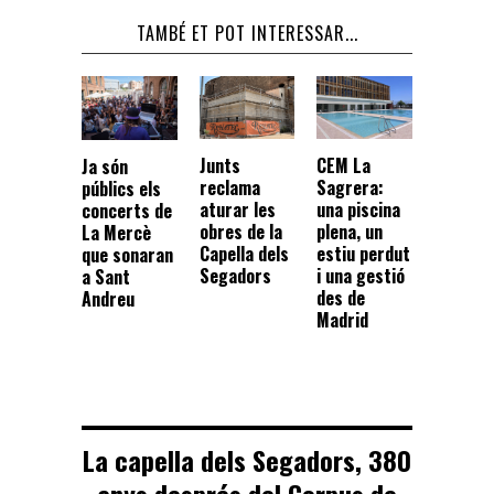
TAMBÉ ET POT INTERESSAR...
Junts
CEM La
Ja són
reclama
Sagrera:
públics els
aturar les
una piscina
concerts de
obres de la
plena, un
La Mercè
Capella dels
estiu perdut
que sonaran
Segadors
i una gestió
a Sant
des de
Andreu
Madrid
La capella dels Segadors, 380