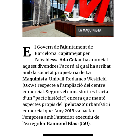
El Govern de l’Ajuntament de
Barcelona, capitanejat per
l’alcaldessa
Ada Colau
, ha anunciat
aquest divendres l’acord al qual ha arribat
amb la societat propietària de
La
Maquinista
, Unibail-Rodamco Westfield
(URW) respecte a l’ampliació del centre
comercial. Segons el consistori, es tracta
d’un “pacte històric”, encara que manté
aspectes propis del
‘pelotazo’
urbanístic i
comercial que l’any 2015 va pactar
l’empresa amb l’anterior executiu de
l’exregidor
Raimond Blasi
(CiU).