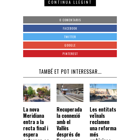
CONTINUA LLEGINT
0 COMENTARIS
FACEBOOK
TWITTER
GOOGLE
PINTEREST
TAMBÉ ET POT INTERESSAR...
La nova
Recuperada
Les entitats
Meridiana
la connexió
veïnals
entra a la
amb el
reclamen
recta final i
Vallès
una reforma
espera
després de
més