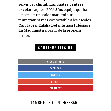
servir per
climatitzar quatre centres
escolar
s aquest 2024. Uns equips que han
de permetre poder mantenir una
temperatura més confortable a les escoles
Can Fabra, Eulàlia Bota, Ignasi Iglésias
i
La Maquinista
a partir de la propera
tardor.
CONTINUA LLEGINT
0 COMENTARIS
FACEBOOK
TWITTER
GOOGLE
PINTEREST
TAMBÉ ET POT INTERESSAR...