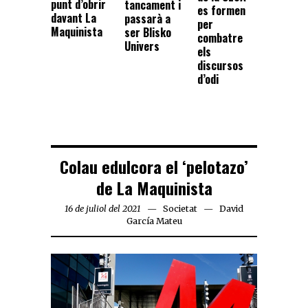
punt d’obrir
tancament i
es formen
davant La
passarà a
per
Maquinista
ser Blisko
combatre
Univers
els
discursos
d’odi
Colau edulcora el ‘pelotazo’
de La Maquinista
16 de juliol del 2021
Societat
David
García Mateu