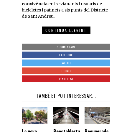
convivència
entre vianants i usuaris de
bicicletes i patinets a sis punts del Districte
de Sant Andreu.
CONTINUA LLEGINT
1 COMENTARI
FACEBOOK
TWITTER
GOOGLE
PINTEREST
TAMBÉ ET POT INTERESSAR...
La nova
Reestablerta
Recuperada