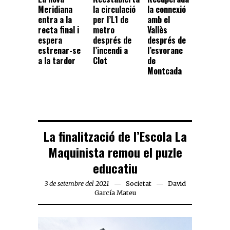
Meridiana
la circulació
la connexió
entra a la
per l’L1 de
amb el
recta final i
metro
Vallès
espera
després de
després de
estrenar-se
l’incendi a
l’esvoranc
a la tardor
Clot
de
Montcada
La finalització de l’Escola La
Maquinista remou el puzle
educatiu
3 de setembre del 2021
Societat
David
García Mateu