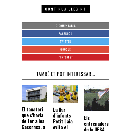
CONTINUA LLEGINT
0 COMENTARIS
FACEBOOK
TWITTER
GOOGLE
PINTEREST
TAMBÉ ET POT INTERESSAR...
El tanatori
La llar
que s’havia
d’infants
Els
de fer a les
Petit Laia
entrenadors
Casernes, a
evita el
de la UESA