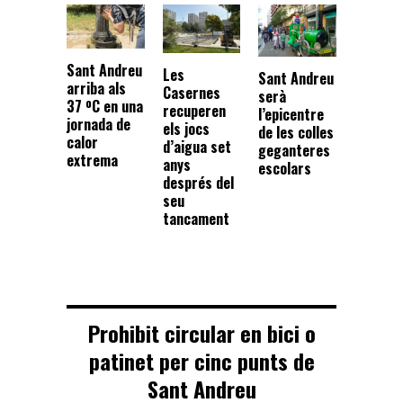
Sant Andreu
Les
Sant Andreu
arriba als
Casernes
serà
37 ºC en una
recuperen
l’epicentre
jornada de
els jocs
de les colles
calor
d’aigua set
geganteres
extrema
anys
escolars
després del
seu
tancament
Prohibit circular en bici o
patinet per cinc punts de
Sant Andreu