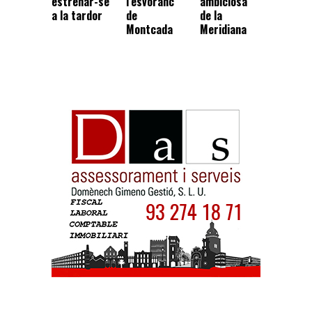
estrenar-se
l’esvoranc
ambiciosa
a la tardor
de
de la
Montcada
Meridiana