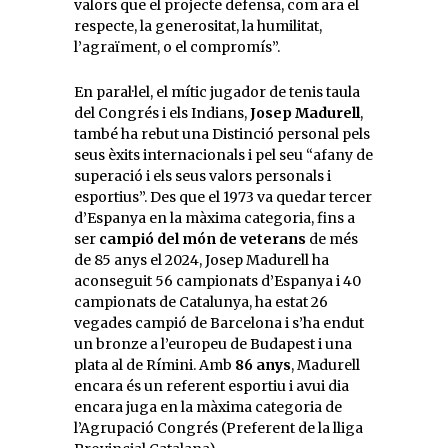
valors que el projecte defensa, com ara el
respecte, la generositat, la humilitat,
l’agraïment, o el compromís”.
En paral·lel, el mític jugador de tenis taula
del Congrés i els Indians,
Josep Madurell
,
també ha rebut una Distinció personal pels
seus èxits internacionals i pel seu “afany de
superació i els seus valors personals i
esportius”. Des que el 1973 va quedar tercer
d’Espanya en la màxima categoria, fins a
ser
campió del món de veterans
de més
de 85 anys el 2024, Josep Madurell ha
aconseguit 56 campionats d’Espanya i 40
campionats de Catalunya, ha estat 26
vegades campió de Barcelona i s’ha endut
un bronze a l’europeu de Budapest i una
plata al de Rímini. Amb
86 anys
, Madurell
encara és un referent esportiu i avui dia
encara juga en la màxima categoria de
l’Agrupació Congrés (Preferent de la lliga