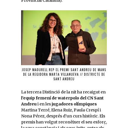
Provincial Catalana).
JOSEP MADURELL REP EL PREMI SANT ANDREU DE MANS
DE LA REGIDORA MARTA VILLANUEVA // DISTRICTE DE
SANT ANDREU
La tercera Distinció de la nit ha recaigut en
l’equip femení de waterpolo del CN Sant
Andreu
i en les
jugadores olímpiques
Martina Terré, Elena Ruiz, Paula Crespí i
Nona Pérez, després d’un curs històric. Els
premis han volgut reconèixer el seu esforç,
la seva constància i els seus èxits, entre els