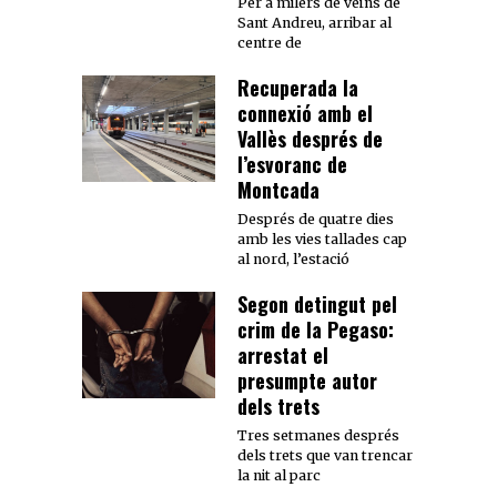
Per a milers de veïns de
Sant Andreu, arribar al
centre de
Recuperada la
connexió amb el
Vallès després de
l’esvoranc de
Montcada
Després de quatre dies
amb les vies tallades cap
al nord, l’estació
Segon detingut pel
crim de la Pegaso:
arrestat el
presumpte autor
dels trets
Tres setmanes després
dels trets que van trencar
la nit al parc