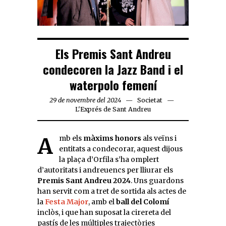
Els Premis Sant Andreu
condecoren la Jazz Band i el
waterpolo femení
29 de novembre del 2024
Societat
L'Exprés de Sant Andreu
Amb els
màxims honors
als veïns i
entitats a condecorar, aquest dijous
la plaça d’Orfila s’ha omplert
d’autoritats i andreuencs per lliurar els
Premis Sant Andreu 2024
. Uns guardons
han servit com a tret de sortida als actes de
la
Festa Major
, amb el
ball del Colomí
inclòs, i que han suposat la cirereta del
pastís de les múltiples trajectòries