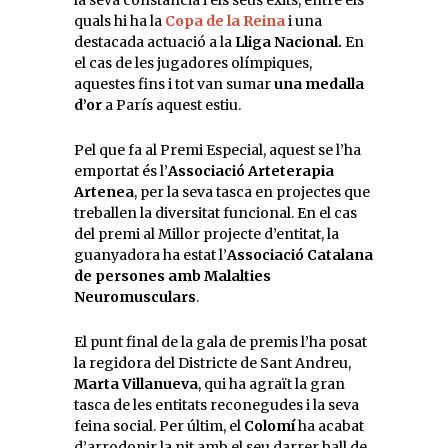
quals hi ha la
Copa de la Reina
i una
destacada actuació a la
Lliga Nacional.
En
el cas de les jugadores olímpiques,
aquestes fins i tot van sumar
una medalla
d’or
a París aquest estiu.
Pel que fa al Premi Especial, aquest se l’ha
emportat és l’
Associació Arteterapia
Artenea
, per la seva tasca en projectes que
treballen la diversitat funcional. En el cas
del premi al Millor projecte d’entitat, la
guanyadora ha estat l’
Associació Catalana
de persones amb Malalties
Neuromusculars
.
El punt final de la gala de premis l’ha posat
la regidora del Districte de Sant Andreu,
Marta Villanueva
, qui ha agraït la gran
tasca de les entitats reconegudes i la seva
feina social. Per últim, el
Colomí
ha acabat
d’arrodonir la nit amb el seu darrer ball de