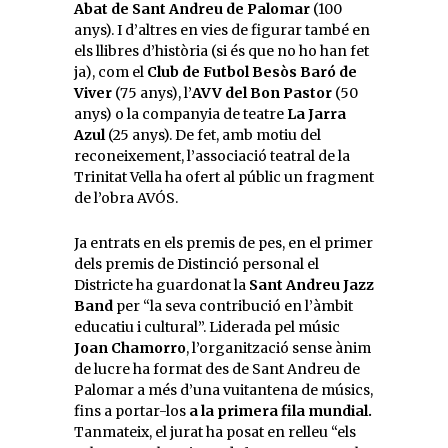
Abat de Sant Andreu de Palomar
(100
anys). I d’altres en vies de figurar també en
els llibres d’història (si és que no ho han fet
ja), com el
Club de Futbol Besòs Baró de
Viver
(75 anys), l’
AVV del Bon Pastor
(50
anys) o la companyia de teatre
La Jarra
Azul
(25 anys). De fet, amb motiu del
reconeixement, l’associació teatral de la
Trinitat Vella ha ofert al públic un fragment
de l’obra AVÓS.
Ja entrats en els premis de pes, en el primer
dels premis de Distinció personal el
Districte ha guardonat la
Sant Andreu Jazz
Band
per “la seva contribució en l’àmbit
educatiu i cultural”. Liderada pel músic
Joan Chamorro
, l’organització sense ànim
de lucre ha format des de Sant Andreu de
Palomar a més d’una vuitantena de músics,
fins a portar-los
a la primera fila mundial.
Tanmateix, el jurat ha posat en relleu “els